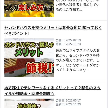
い世代の移住者も増加してい
るのはご存知で...
セカンドハウスを持つメリットは意外な所に!知っておく
べきポイント!
公開日:
2022/02/13
更新日:
2022/11/23
最近ではライフスタイルの変
化から、セカンドハウスを持
つ人が増えてきています。し
かし、なかなかコストがかか
ってしまうんじゃな...
地方移住でテレワークをするメリットって？移住のスタ
イルや補助金・助成金制度も
公開日:
2022/05/17
更新日:
2022/11/23