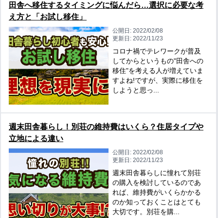
田舎へ移住するタイミングに悩んだら…選択に必要な考
え方と「お試し移住」
公開日:
2022/02/08
更新日:
2022/11/23
コロナ禍でテレワークが普及
してからというもの"田舎への
移住"を考える人が増えていま
すよね!ですが、実際に移住を
しようと思っ...
週末田舎暮らし！別荘の維持費はいくら？住居タイプや
立地による違い
公開日:
2022/02/08
更新日:
2022/11/23
週末田舎暮らしに憧れて別荘
の購入を検討しているのであ
れば、維持費がいくらかかる
のか知っておくことはとても
大切です。別荘を購...