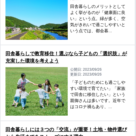
田舎暮らしのメリットとして
よく挙がるのが「健康面に良
い」という点。緑が多く、空
気がきれいで過ごしやすいと
いう点では、都会暮...
田舎暮らしで教育移住！選ぶなら子どもの「選択肢」が
充実した環境を考えよう
公開日:
2023/09/26
更新日:
2023/09/26
「子どものためにも過ごしや
すい環境で育てたい」「家族
で田舎に移住したい」という
親御さんは多いです。近年で
はコロナ禍もあり、...
田舎暮らしには３つの「交流」が重要！土地・物件選び