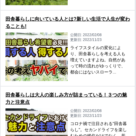
田舎暮らしに向いている人とは?新しい生活で人生が変わ
ることも!
公開日:
2022/02/08
更新日:
2022/11/23
ライフスタイルの変化によ
り、田舎暮らしを考える人も
増えていますよね。自然があ
って時の流れがゆっくりで、
都会にはないスローラ...
田舎暮らしは大人の楽しみ方が詰まっている！３つの魅
力と注意点
公開日:
2022/02/08
更新日:
2022/11/23
コロナ禍で注目される"田舎暮
らし"。セカンドライフを楽し
むための移住だけでなく、若