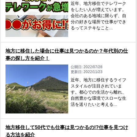
近年、地方移住でテレワーク
をしたい人が増えています。
会社のある地域に限らず、自
分の好きな場所で仕事ができ
るってステキなこと...
地方に移住した場合に仕事は見つかるのか？年代別の仕
事の探し方を紹介！
公開日:
2022/07/28
更新日:
2022/11/23
近年、地方に移住するライフ
スタイルが注目されていま
す。都心での生活から離れ、
自然豊かな環境でスローな生
活を送りたいと考える...
地方移住して50代でも仕事は見つかるの!?仕事を見つけ
る方法を紹介