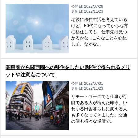
公開日:
2022/07/28
更新日:
2022/11/23
老後に移住生活を考えている
けど、50代になってから地方
に移住しても、仕事先は見つ
かるかな...こんなことを心配
して、なかな...
関東圏から関西圏への移住をしたい!移住で得られるメリ
ットや注意点について
公開日:
2022/07/31
更新日:
2022/11/23
リモートワークでも仕事が可
能である人が増えた昨今、い
わゆる田舎暮らしに変える人
も多くなってきました。交通
の便も様々な場所で...