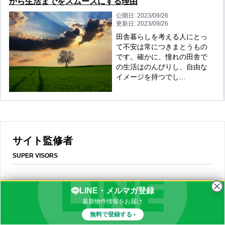
から生活までをスムーズにする理由
公開日:
2023/09/26
更新日:
2023/09/26
田舎暮らしを考える人にとっ
て不安は常につきまとうもの
です。確かに、憧れの田舎で
の生活はのんびりし、自由な
イメージを持つでし...
サイト監修者
SUPER VISORS
株式会社 カントリーライフ
LINE・メルマガ登録
代表取締役社長 堀 充宏
最新物件情報をお届け
無料で登録する ›