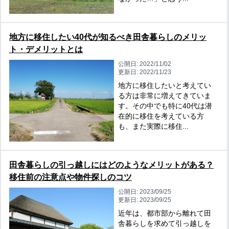
地方に移住したい40代が知るべき田舎暮らしのメリッ
ト・デメリットとは
公開日:
2022/11/02
更新日:
2022/11/23
地方に移住したいと考えてい
る方は非常に増えてきていま
す。その中でも特に40代は潜
在的に移住を考えている方
も、また実際に移住...
田舎暮らしの引っ越しにはどのようなメリットがある？
移住前の注意点や物件探しのコツ
公開日:
2023/09/25
更新日:
2023/09/25
近年は、都市部から離れて田
舎暮らしを求めて引っ越しを