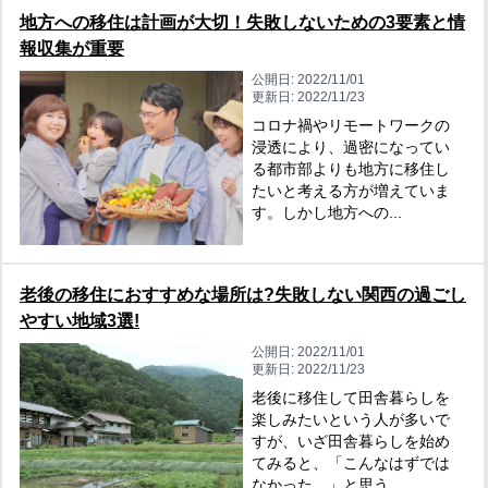
地方への移住は計画が大切！失敗しないための3要素と情
報収集が重要
公開日:
2022/11/01
更新日:
2022/11/23
コロナ禍やリモートワークの
浸透により、過密になってい
る都市部よりも地方に移住し
たいと考える方が増えていま
す。しかし地方への...
老後の移住におすすめな場所は?失敗しない関西の過ごし
やすい地域3選!
公開日:
2022/11/01
更新日:
2022/11/23
老後に移住して田舎暮らしを
楽しみたいという人が多いで
すが、いざ田舎暮らしを始め
てみると、「こんなはずでは
なかった…」と思う...