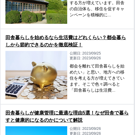
する方が増えています。田舎
の自治体も、移住を促すキャ
ンペーンを積極的に...
田舎暮らしを始めるなら生活費はどれくらい？都会暮ら
しから節約できるのかを徹底検証！
公開日:
2023/09/25
更新日:
2023/09/26
都会を離れて田舎暮らしを始
めたい」と思い、地方への移
住を考える方が増えてきてい
ます。そこで色々調べると
「田舎暮らしは生活費...
田舎暮らしが健康管理に最適な理由5選！なぜ田舎で暮ら
すと健康的になるのかについて解説
公開日:
2023/09/26
更新日:
2023/09/26