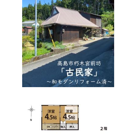
まつもと整形外科
住所:
滋賀県高島市新旭町旭８７０−２０
マップで見る
野上歯科医院
住所:
滋賀県高島市新旭町旭２丁目２−４
マップで見る
安原歯科医院
住所:
滋賀県高島市安曇川町田中４５−３
マップで見る
やすはら眼科クリニック
住所:
滋賀県高島市新旭町６ 熊野本 1-6-8
マップで見る
あど動物病院
住所:
滋賀県高島市安曇川町中央１丁目２−１８
マップで見
る
山内耳鼻いんこう科
住所:
滋賀県高島市新旭町熊野本１丁目１−１５
マップで見
る
うえの内科消化器科内視鏡クリニック
住所:
滋賀県高島市新旭町熊野本１丁目１−１
マップで見る