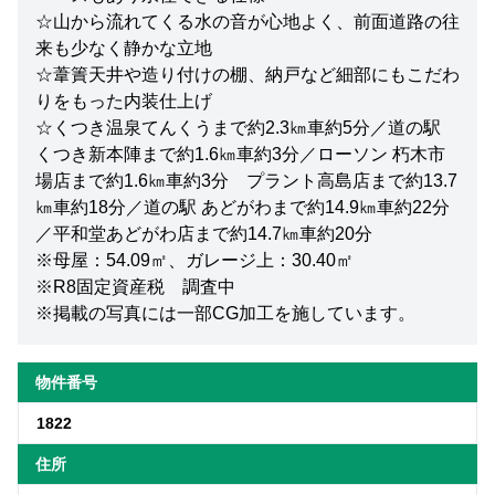
☆山から流れてくる水の音が心地よく、前面道路の往
来も少なく静かな立地
☆葦簀天井や造り付けの棚、納戸など細部にもこだわ
りをもった内装仕上げ
☆くつき温泉てんくうまで約2.3㎞車約5分／道の駅
くつき新本陣まで約1.6㎞車約3分／ローソン 朽木市
場店まで約1.6㎞車約3分 プラント高島店まで約13.7
㎞車約18分／道の駅 あどがわまで約14.9㎞車約22分
／平和堂あどがわ店まで約14.7㎞車約20分
※母屋：54.09㎡、ガレージ上：30.40㎡
※R8固定資産税 調査中
※掲載の写真には一部CG加工を施しています。
物件番号
1822
住所