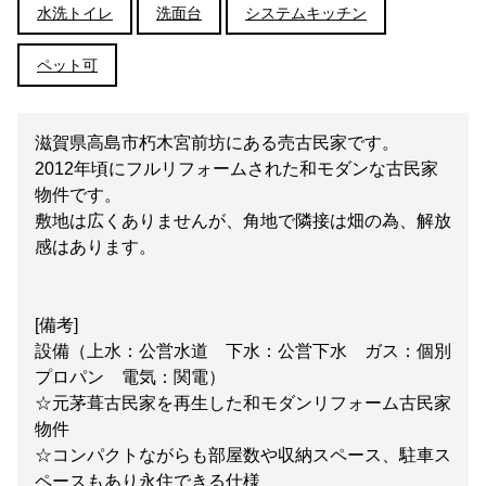
水洗トイレ
洗面台
システムキッチン
ペット可
滋賀県高島市朽木宮前坊にある売古民家です。
2012年頃にフルリフォームされた和モダンな古民家
物件です。
敷地は広くありませんが、角地で隣接は畑の為、解放
感はあります。
[備考]
設備（上水：公営水道 下水：公営下水 ガス：個別
プロパン 電気：関電）
☆元茅葺古民家を再生した和モダンリフォーム古民家
物件
☆コンパクトながらも部屋数や収納スペース、駐車ス
ペースもあり永住できる仕様