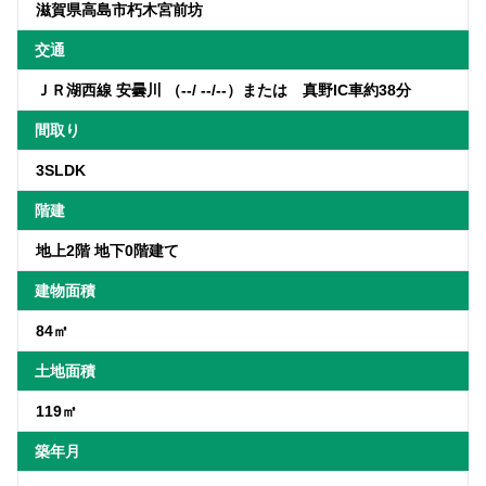
滋賀県高島市朽木宮前坊
交通
ＪＲ湖西線 安曇川 （--/ --/--）または 真野IC車約38分
間取り
3SLDK
階建
地上2階 地下0階建て
建物面積
84㎡
土地面積
119㎡
築年月