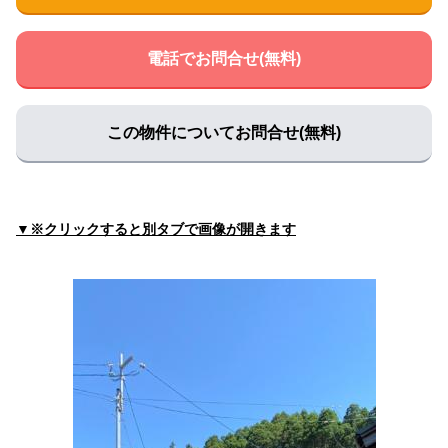
前川クリニック
住所:
滋賀県高島市今津町桜町１丁目７−３
マップで見る
電話でお問合せ(無料)
澤村クリニック
住所:
滋賀県高島市新旭町旭１丁目７−１
マップで見る
この物件についてお問合せ(無料)
しらい助産院
住所:
滋賀県高島市宮野３９６
マップで見る
多胡クリニック
住所:
滋賀県高島市安曇川町南船木６８０−２
マップで見る
▼※クリックすると別タブで画像が開きます
小泉クリニック
住所:
滋賀県高島市安曇川町西万木１２６４−１
マップで見
る
まつだ内科・歯科クリニック
住所:
滋賀県高島市 新旭町旭696番地
マップで見る
まつだ内科歯科クリニック
住所:
滋賀県高島市新旭町旭６９６
マップで見る