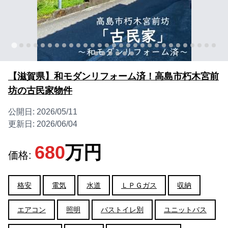
【滋賀県】和モダンリフォーム済！高島市朽木宮前
坊の古民家物件
公開日:
2026/05/11
更新日:
2026/06/04
680
万円
価格:
格安
電気
水道
ＬＰＧガス
収納
エアコン
照明
バストイレ別
ユニットバス