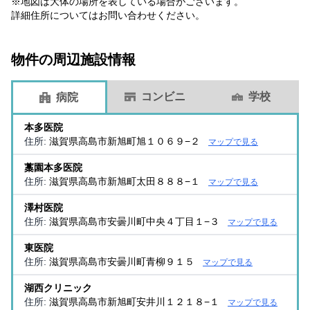
※地図は大体の場所を表している場合がございます。
詳細住所についてはお問い合わせください。
物件の周辺施設情報
コンビニ
学校
病院
本多医院
住所:
滋賀県高島市新旭町旭１０６９−２
マップで見る
藁園本多医院
住所:
滋賀県高島市新旭町太田８８８−１
マップで見る
澤村医院
住所:
滋賀県高島市安曇川町中央４丁目１−３
マップで見る
東医院
住所:
滋賀県高島市安曇川町青柳９１５
マップで見る
湖西クリニック
住所:
滋賀県高島市新旭町安井川１２１８−１
マップで見る