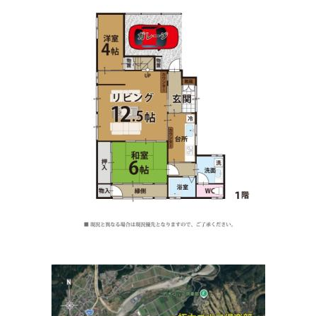
うえはら歯科
住所:
滋賀県高島市新旭町旭１丁目９−４
マップで見る
ときわの森動物病院
住所:
滋賀県高島市安曇川町常磐木１２２１
マップで見る
あさひ動物病院
住所:
滋賀県高島市新旭町熊野本１丁目７−２０
マップで見
る
はれやま眼科
住所:
滋賀県高島市安曇川町末広３丁目２−２
マップで見る
メディケアさくら（医療法人）
住所:
滋賀県高島市新旭町旭６０５−１
マップで見る
みやもとこども診療所
住所:
滋賀県高島市安曇川町末広１丁目１４
マップで見る