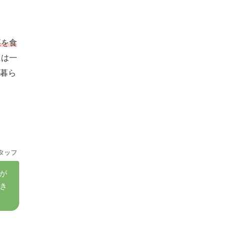
菜を食
には一
暮ら
タッフ
が
き