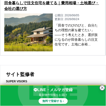
田舎暮らしで注文住宅を建てる｜費用相場・土地選び・
会社の選び方
公開日:
2026/06/05
更新日:
2026/06/24
「田舎でのびのびと、自分た
ちの理想の家を建てたい」
——そう考えたとき、選択肢
になるのが田舎暮らしの注文
住宅です。土地に余裕...
サイト監修者
SUPER VISORS
LINE・メルマガ登録
最新物件情報をお届け
株式会社 カントリーライフ
無料で登録する ›
代表取締役社長 堀 充宏