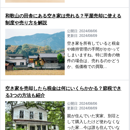
和歌山の田舎にある空き家は売れる？平屋売却に使える
制度や売り方を解説
公開日:
2024/08/06
更新日:
2024/08/09
空き家を所有していると税金
や維持管理の手間がかかって
しまいますね。特に田舎の物
件の場合は、売れるのかどう
か、低価格での買取...
空き家を売却したら税金は何にいくらかかる？節税でき
る3つの方法も紹介
公開日:
2024/08/06
更新日:
2024/08/09
親が住んでいた実家、別荘と
して購入したけど使わなくな
った家…今は誰も住んでいな