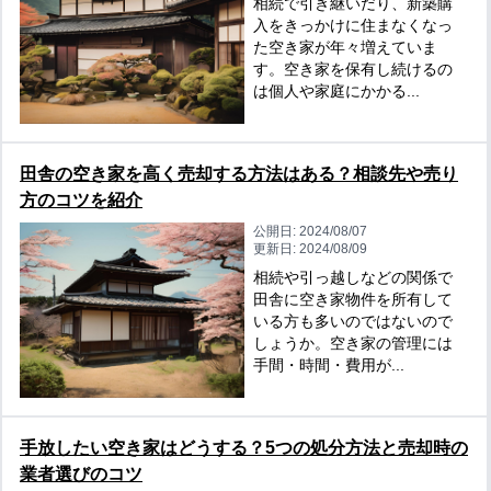
相続で引き継いだり、新築購
入をきっかけに住まなくなっ
た空き家が年々増えていま
す。空き家を保有し続けるの
は個人や家庭にかかる...
田舎の空き家を高く売却する方法はある？相談先や売り
方のコツを紹介
公開日:
2024/08/07
更新日:
2024/08/09
相続や引っ越しなどの関係で
田舎に空き家物件を所有して
いる方も多いのではないので
しょうか。空き家の管理には
手間・時間・費用が...
手放したい空き家はどうする？5つの処分方法と売却時の
業者選びのコツ