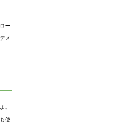
ロー
デメ
よ。
も使