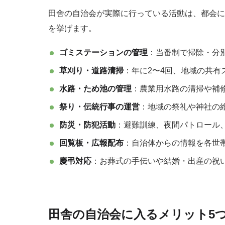
田舎の自治会が実際に行っている活動は、都会に
を挙げます。
ゴミステーションの管理
：当番制で掃除・分
草刈り・道路清掃
：年に2〜4回、地域の共有
水路・ため池の管理
：農業用水路の清掃や補
祭り・伝統行事の運営
：地域の祭礼や神社の
防災・防犯活動
：避難訓練、夜間パトロール
回覧板・広報配布
：自治体からの情報を各世
慶弔対応
：お葬式の手伝いや結婚・出産の祝
田舎の自治会に入るメリット5