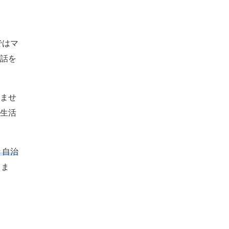
ではマ
話を
ませ
生活
き自治
しま