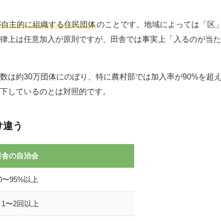
が自主的に組織する住民団体
のことです。地域によっては「区
律上は任意加入が原則ですが、田舎では事実上「入るのが当た
数は約30万団体にのぼり、特に農村部では加入率が90%を超
下しているのとは対照的です。
け違う
田舎の自治会
0〜95%以上
月1〜2回以上