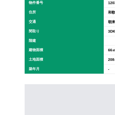
物件番号
120
住所
和
交通
朝来
間取り
3D
階建
建物面積
66
土地面積
20
築年月
-