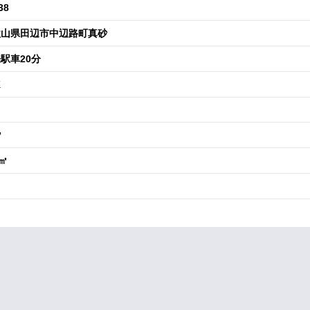
38
歌山県田辺市中辺路町真砂
駅車20分
K
㎡
8㎡