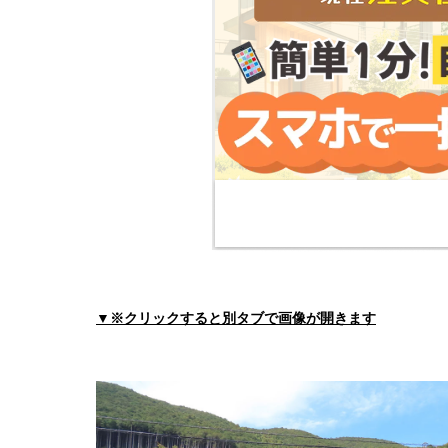
住所:
和歌山県田辺市芳養松原１丁目１３−８
マッ
なす医院
住所:
和歌山県田辺市高雄３丁目１３−１
マップで
田辺市医師会館
住所:
和歌山県田辺市新屋敷町１−８
マップで見る
紀南病院救急受付
住所:
和歌山県田辺市新庄町４６−７０
マップで見
紀南病院 医事課
住所:
和歌山県田辺市新庄町４６−７０
マップで見
まろクリニック
▼※クリックすると別タブで画像が開きます
住所:
和歌山県田辺市下万呂３９３−５
マップで見
中西内科胃腸科
住所:
和歌山県田辺市下屋敷町１４−２
マップで見
山西内科胃腸科眼科医院