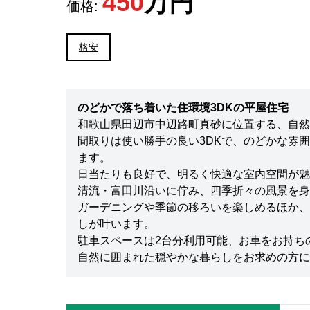
450
万円
価格:
格安
のどかで落ち着いた住環境3DKの平屋住宅
和歌山県田辺市中辺路町真砂に位置する、自然
間取りは使い勝手の良い3DKで、のどかな雰
ます。
日当たりも良好で、明るく快適な室内空間が魅
清流・富田川沿いに佇み、四季折々の風景を身
ガーデニングや季節の移ろいを楽しめるほか、
しが叶います。
駐車スペースは2台分利用可能、お車をお持ち
自然に囲まれた穏やかな暮らしをお求めの方に