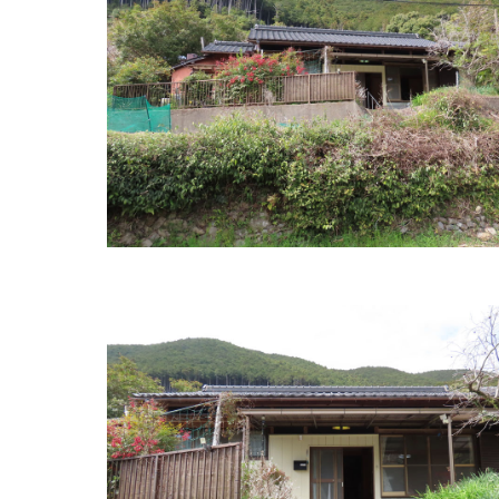
住所:
和歌山県田辺市湊１−７
マップで見る
国立病院機構 南和歌山医療センター
住所:
和歌山県田辺市たきない町２７−１
マップで
紀南病院 会計課
住所:
和歌山県田辺市新庄町４６−７０
マップで見
堅田内科循環器科
住所:
和歌山県田辺市秋津町１０２−１
マップで見
紀南病院防災センター 守衛室
住所:
和歌山県田辺市新庄町４６−７０
マップで見
たなべクリニック
住所:
和歌山県田辺市上の山１丁目１４−３８
マッ
えのもと内科クリニック
住所:
和歌山県田辺市たきない町２−１
マップで見
紀南こころの医療センター
住所:
和歌山県田辺市たきない町２５−１号
マップ