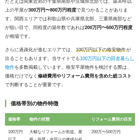
たとえば関東近郊の千葉県南部や茨城県北部では、築30年以
上の平屋が
300万円〜800万円程度
で見つかることがありま
す。関西エリアでは和歌山県や兵庫県北部、三重県南部など
が狙い目で、同程度の築年数であれば
200万円〜600万円程度
が相場です。
さらに過疎化が進むエリアでは、
100万円以下の格安物件
が
出ることもあります。当サイトでも
100万円以下の田舎暮らし
物件
を多数掲載しています。格安平屋物件を検討する際は、
価格だけでなく
修繕費用やリフォーム費用を含めた総コスト
で判断することが重要です。
価格帯別の物件特徴
価格帯
物件の状態
リフォーム費用の目安
100万円
大幅なリフォームが前提。屋
200万〜500万円
以下
根・外壁・水回りの修繕が必