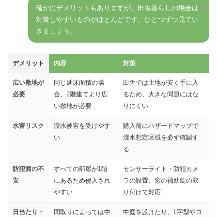
確かにデメリットもありますが、田舎暮らしの場合は
対策しやすいものがほとんどです。ひとつずつ見てい
きましょう。
デメリット
内容
対策
広い敷地が
同じ延床面積の場
田舎では土地が安く手に入
必要
合、2階建てより広
るため、大きな問題にはな
い敷地が必要
りにくい
水害リスク
浸水被害を受けやす
購入前にハザードマップで
い
浸水想定区域を必ず確認す
る
防犯面の不
すべての部屋が1階
センサーライト・防犯カメ
安
にあるため侵入され
ラの設置、窓の補助錠の取
やすい
り付けで対応
日当たり・
間取りによっては中
中庭を設けたり、L字型やコ