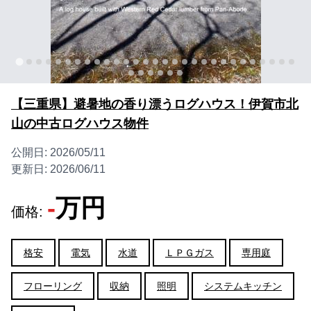
【三重県】避暑地の香り漂うログハウス！伊賀市北
山の中古ログハウス物件
公開日:
2026/05/11
更新日:
2026/06/11
-
万円
価格:
格安
電気
水道
ＬＰＧガス
専用庭
フローリング
収納
照明
システムキッチン