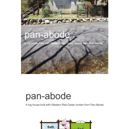
住所:
三重県伊賀市四十九町２８８８
マップで見る
あずまクリニック
住所:
三重県伊賀市服部町３丁目１０１
マップで見る
広瀬医院
住所:
三重県伊賀市上野恵美須町１６３８
マップで見る
佐々木内科
住所:
三重県伊賀市緑ケ丘本町１６２９−１
マップで見る
西田医院
住所:
三重県伊賀市三田９１１−３
マップで見る
岡波総合病院岡波健康管理センター
住所:
三重県伊賀市上野桑町１７３４−１７３４
マップで見
る
Sof 伊賀上野
住所:
三重県伊賀市上野魚町２９１５
マップで見る
新医院
住所:
三重県伊賀市上野忍町２４７３
マップで見る