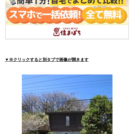
森田クリニック
住所:
三重県伊賀市上野玄蕃町２１９−１
マップで見る
伊藤医院
住所:
三重県伊賀市上野魚町２８８６
マップで見る
おおのクリニック
住所:
三重県伊賀市服部町２丁目９７
マップで見る
▼※クリックすると別タブで画像が開きます
猪木内科医院
住所:
三重県伊賀市小田町２０６−３
マップで見る
緑ヶ丘クリニック
住所:
三重県伊賀市緑ケ丘本町７６１
マップで見る
竹代クリニック
住所:
三重県伊賀市平野中川原５５７−３
マップで見る
アクアクリニック伊賀
住所:
三重県伊賀市上野丸之内１０−８
マップで見る
上野病院