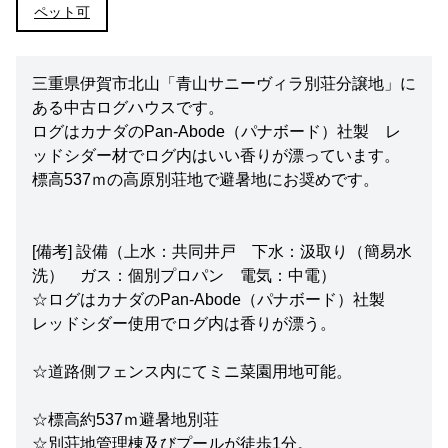
ペット可
三重県伊賀市北山「青山サニーヴィラ別荘分譲地」に
ある中古ログハウスです。
ログはカナダのPan-Abode（パナボード）社製 レ
ッドシダー材でログ内はいい香りが漂っています。
標高537ｍの高原別荘地で避暑地にお奨めです。
[備考] 設備（上水：共同井戸 下水：汲取り（簡易水
洗） ガス：個別プロパン 電気：中電）
☆ログはカナダのPan-Abode（パナボード）社製
レッドシダー使用でログ内は香りが漂う。
☆道路側フェンス内にてミニ菜園用地可能。
☆標高約537ｍ避暑地別荘
☆別荘地管理棟及びプールが徒歩1分。