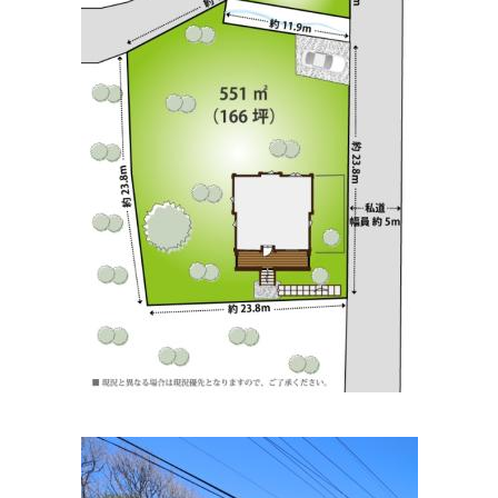
住所:
三重県伊賀市上野中町２９７６−１
マップで見る
あきやま腎泌尿器科
住所:
三重県伊賀市服部町２丁目９０−２
マップで見る
ひねの整形外科
住所:
三重県伊賀市平野城北町１３３
マップで見る
伊賀市健診センター健康管理室
住所:
三重県伊賀市四十九町８３１
マップで見る
松本胃腸内科
住所:
三重県伊賀市荒木
マップで見る
上野病院 認知症疾患医療センター
住所:
三重県伊賀市四十九町２８８８
マップで見る
上野病院
住所:
三重県伊賀市四十九町
マップで見る