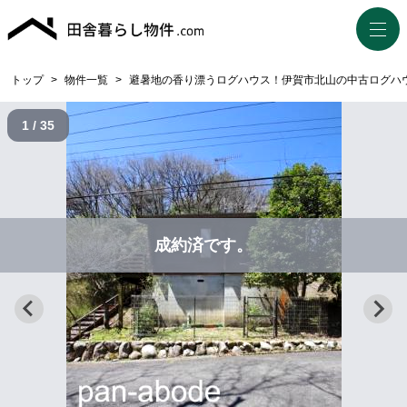
トップ
>
物件一覧
>
避暑地の香り漂うログハウス！伊賀市北山の中古ログハ
1 / 35
成約済です。