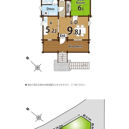
しみずハートクリニック
住所:
三重県伊賀市上野愛宕町１９４０−２
マップで見る
はくほうクリニック
住所:
三重県伊賀市平野西町６６
マップで見る
akiama clinica
住所:
三重県伊賀市服部町２丁目９０
マップで見る
医療法人友和会 たけざわクリニック
住所:
三重県伊賀市小田町749番地の1
マップで見る
ひらい小児科クリニック
住所:
三重県伊賀市西明寺２７８５−８
マップで見る
伊賀市健診センター
住所:
三重県伊賀市四十九町８３１ 四 十 九 町 831
マップで
見る
ＴＮＲ 病理センター
住所:
三重県伊賀市大谷９４６−５
マップで見る
三重県歯科医師会上野支部