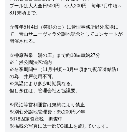
プールは大人全日500円 小人200円 毎年7月中頃～
8月末頃まで。
☆毎年5月4日（笑顔の日）に管理事務所野外広場に
て、青山サニーヴィラ分譲地記念としてコンサートが
開催される。
☆榊原温泉「湯の庄」まで約18㎞車約27分
※自然公園法区域内
※冬季期間中（11月中頃～3月中頃まで配管凍結防止
の為、井戸使用不可。
※気温により多少時期異なる。
但し永住は、管理会社と協議要。
※民泊等営利運営は規約により禁止
※別荘分譲地管理費：35,200円／年
※R8固定資産税 調査中
※掲載の写真には一部CG加工を施しています。