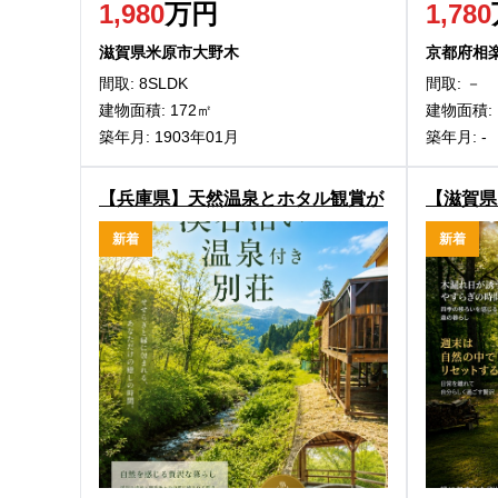
1,980
万円
1,780
滋賀県米原市大野木
京都府相
間取: 8SLDK
間取: －
建物面積: 172㎡
建物面積: 
築年月: 1903年01月
築年月: -
【兵庫県】天然温泉とホタル観賞が
【滋賀県
楽しめる！朝来市納座の中古別荘物
れ家！高
新着
新着
件
荘物件