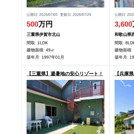
公開日:
2026/07/05
更新日:
2026/07/29
公開日:
202
500
万円
3,600
三重県伊賀市北山
和歌山県
間取: 1LDK
間取: 8LD
建物面積: 49㎡
建物面積: 
築年月: 1997年01月
築年月: 1
【三重県】避暑地の安心リゾート！
【兵庫県
三重県津市白山町伊勢見の中古別荘
わじ市阿
物件