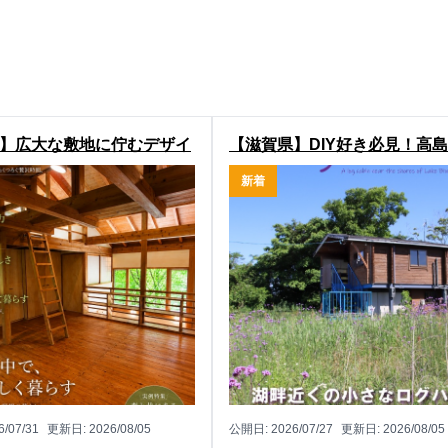
】広大な敷地に佇むデザイ
【滋賀県】DIY好き必見！高
ウス！相楽郡南山城村田山
旭町の中古別荘物件
新着
荘物件
6/07/31
更新日:
2026/08/05
公開日:
2026/07/27
更新日:
2026/08/05