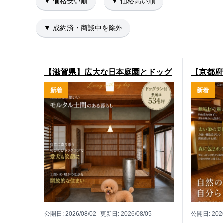
▼ 価格安い順
▼ 価格高い順
▼ 成約済・商談中を除外
【滋賀県】広大な日本庭園とドッグ
【京都府
ラン付き！米原市大野木の中古戸建
ナーズハ
新着
新着
物件
の中古別
公開日:
2026/08/02
更新日:
2026/08/05
公開日:
202