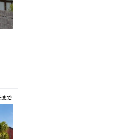
チまで
荘物