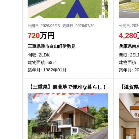
公開日:
2026/06/23
更新日:
2026/07/20
公開日:
202
720
万円
4,280
三重県津市白山町伊勢見
兵庫県南
間取: 2LDK
間取: 2SL
建物面積: 69㎡
建物面積: 
築年月: 1982年01月
築年月: 2
【三重県】避暑地で優雅な暮らし！
【滋賀県
津市白山町伊勢見の中古別荘物件
しめる！
物件