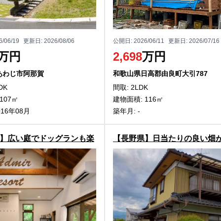
6/06/19
更新日:
2026/08/06
公開日:
2026/06/11
更新日:
2026/07/16
万円
2,698
万円
あわじ市阿那賀
和歌山県日高郡由良町大引787
DK
間取: 2LDK
107㎡
建物面積: 116㎡
016年08月
築年月: -
】広い庭でドッグランも楽
【長野県】日当たりの良い畑
高島市マキノ町の中古別荘
ます。