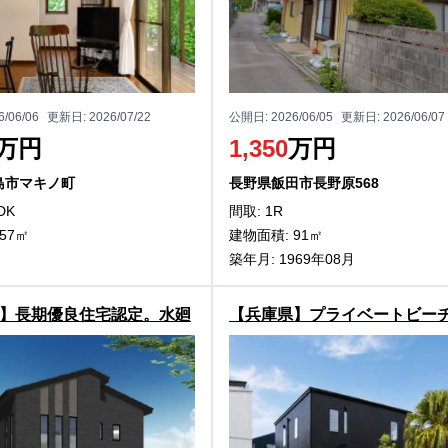
6/06/06
更新日:
2026/07/22
公開日:
2026/06/05
更新日:
2026/06/07
万円
1,350
万円
島市マキノ町
長野県飯田市長野原568
DK
間取: 1R
57㎡
建物面積: 91㎡
築年月: 1969年08月
】長期優良住宅認定。水廻
【兵庫県】プライベートビー
した家事ラク動線。
徒歩1分！淡路市佐野の中古別
件