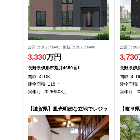
公開日:
2026/06/02
更新日:
2026/06/08
公開日:
202
3,330
万円
3,730
長野県伊那市荒井4650番1
長野県伊那
間取: 4LDK
間取: 4LD
建物面積: 118㎡
建物面積: 
築年月: 2026年08月
築年月: 2
【滋賀県】風光明媚な立地でレジャ
【岐阜県
ー満喫！高島市今津町梅原の中古別
ンドカッ
荘物件
町中野の