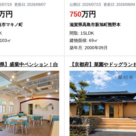
6/07/19
更新日:
2026/08/07
公開日:
2026/07/15
更新日:
2026/08/04
万円
750
万円
島市マキノ町
滋賀県高島市新旭町熊野本
K
間取: 1SLDK
103㎡
建物面積: 69㎡
築年月: 2000年09月
県】盛業中ペンション！白
【京都府】菜園やドッグラン
古ペンション物件
な広大敷地！福知山市興の日
物件