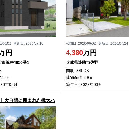
6/06/02
更新日:
2026/07/10
公開日:
2026/06/02
更新日:
2026/07/24
万円
4,380
万円
市荒井4650番1
兵庫県淡路市佐野
K
間取: 3SLDK
118㎡
建物面積: 59㎡
026年08月
築年月: 2022年03月
】大自然に囲まれた極太ハ
トログハウス！高山市荘川
中古ログハウス物件