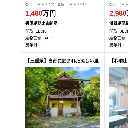
公開日:
2026/07/25
更新日:
2026/08/02
公開日:
202
1,480
万円
2,980
兵庫県朝来市納座
滋賀県高
間取: 1LDK
間取: 3LD
建物面積: 34㎡
建物面積: 
築年月: -
築年月: -
【三重県】自然に囲まれた涼しい避
【和歌山
暑地！伊賀市北山の中古別荘物件
浜町の中