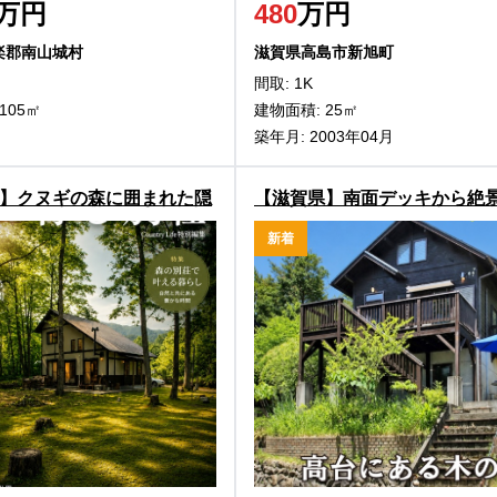
万円
480
万円
楽郡南山城村
滋賀県高島市新旭町
間取: 1K
105㎡
建物面積: 25㎡
築年月: 2003年04月
】クヌギの森に囲まれた隠
【滋賀県】南面デッキから絶
島市マキノ町牧野の中古別
島市新旭町熊野本の中古別荘
新着