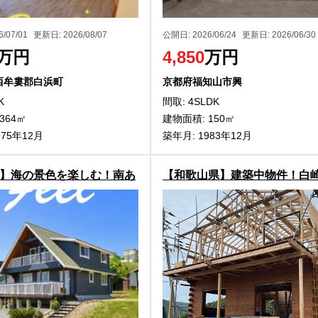
6/07/01
更新日:
2026/08/07
公開日:
2026/06/24
更新日:
2026/06/30
万円
4,850
万円
西牟婁郡白浜町
京都府福知山市興
K
間取: 4SLDK
364㎡
建物面積: 150㎡
975年12月
築年月: 1983年12月
】海の景色を楽しむ！南あ
【和歌山県】建築中物件！白
那賀の中古ログハウス物件
一望！天然温泉露天風呂付！