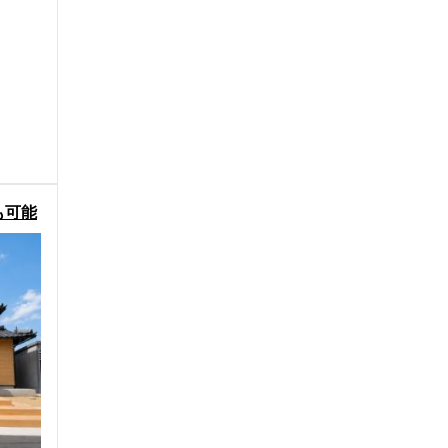
も可能
本家屋