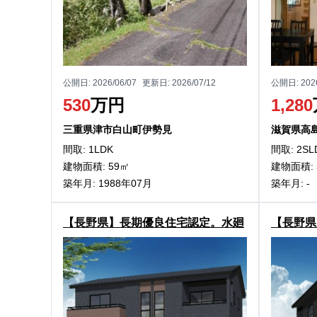
公開日:
2026/06/07
更新日:
2026/07/12
公開日:
202
530
万円
1,280
三重県津市白山町伊勢見
滋賀県高
間取: 1LDK
間取: 2SL
建物面積: 59㎡
建物面積: 
築年月: 1988年07月
築年月: -
【長野県】長期優良住宅認定。水廻
【長野県
りを集約した家事ラク動線。
りを集約