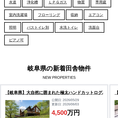
水道
浄化槽
ＬＰＧガス
物置
専用庭
室内洗濯場
フローリング
収納
エアコン
照明
バストイレ別
水洗トイレ
洗面台
ピアノ可
岐阜県の新着田舎物件
NEW PROPERTIES
【岐阜県】大自然に囲まれた極太ハンドカットログハウス
公開日:
2026/05/29
更新日:
2026/06/03
4,500
万円