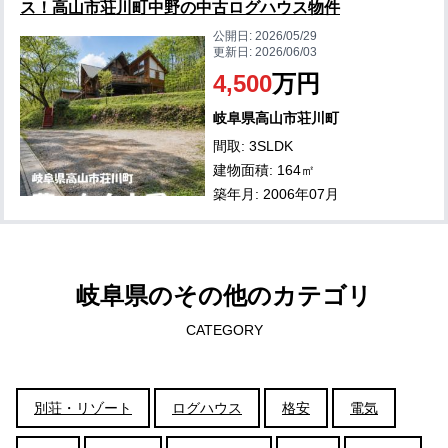
ス！高山市荘川町中野の中古ログハウス物件
公開日:
2026/05/29
更新日:
2026/06/03
4,500
万円
岐阜県高山市荘川町
間取: 3SLDK
建物面積: 164㎡
築年月: 2006年07月
岐阜県のその他のカテゴリ
CATEGORY
別荘・リゾート
ログハウス
格安
電気