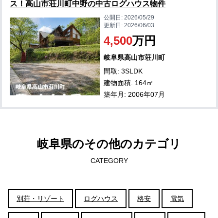
ス！高山市荘川町中野の中古ログハウス物件
公開日:
2026/05/29
更新日:
2026/06/03
4,500
万円
岐阜県高山市荘川町
間取: 3SLDK
建物面積: 164㎡
築年月: 2006年07月
岐阜県のその他のカテゴリ
CATEGORY
別荘・リゾート
ログハウス
格安
電気