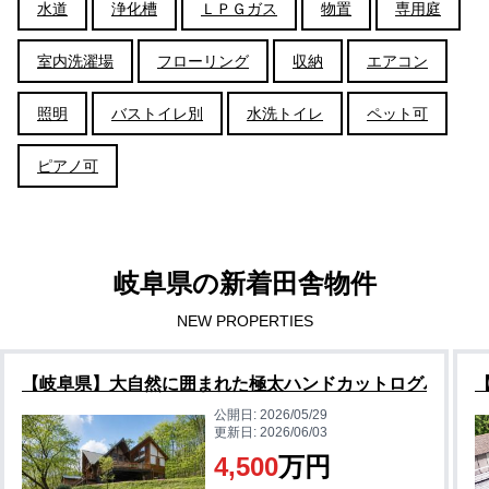
水道
浄化槽
ＬＰＧガス
物置
専用庭
室内洗濯場
フローリング
収納
エアコン
照明
バストイレ別
水洗トイレ
ペット可
ピアノ可
岐阜県の新着田舎物件
NEW PROPERTIES
【岐阜県】大自然に囲まれた極太ハンドカットログハウス
公開日:
2026/05/29
更新日:
2026/06/03
4,500
万円