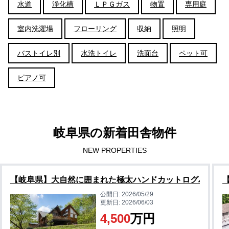
水道
浄化槽
ＬＰＧガス
物置
専用庭
室内洗濯場
フローリング
収納
照明
バストイレ別
水洗トイレ
洗面台
ペット可
ピアノ可
岐阜県の新着田舎物件
NEW PROPERTIES
【岐阜県】大自然に囲まれた極太ハンドカットログハウス
公開日:
2026/05/29
更新日:
2026/06/03
4,500
万円