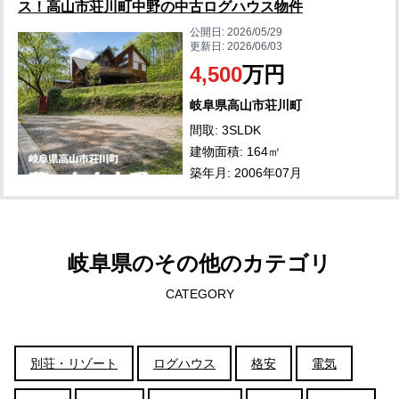
ス！高山市荘川町中野の中古ログハウス物件
公開日:
2026/05/29
更新日:
2026/06/03
4,500
万円
岐阜県高山市荘川町
間取: 3SLDK
建物面積: 164㎡
築年月: 2006年07月
岐阜県のその他のカテゴリ
CATEGORY
別荘・リゾート
ログハウス
格安
電気