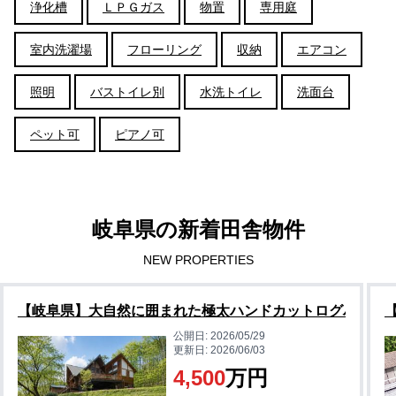
浄化槽
ＬＰＧガス
物置
専用庭
室内洗濯場
フローリング
収納
エアコン
照明
バストイレ別
水洗トイレ
洗面台
ペット可
ピアノ可
岐阜県の新着田舎物件
NEW PROPERTIES
【岐阜県】大自然に囲まれた極太ハンドカットログハウス
公開日:
2026/05/29
更新日:
2026/06/03
4,500
万円