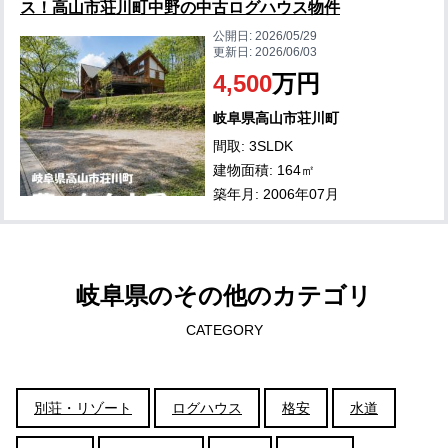
ス！高山市荘川町中野の中古ログハウス物件
公開日:
2026/05/29
更新日:
2026/06/03
4,500
万円
岐阜県高山市荘川町
間取: 3SLDK
建物面積: 164㎡
築年月: 2006年07月
岐阜県のその他のカテゴリ
CATEGORY
別荘・リゾート
ログハウス
格安
水道