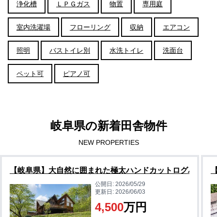
浄化槽
ＬＰＧガス
物置
専用庭
室内洗濯場
フローリング
収納
エアコン
照明
バストイレ別
水洗トイレ
洗面台
ペット可
ピアノ可
岐阜県の新着田舎物件
NEW PROPERTIES
【岐阜県】大自然に囲まれた極太ハンドカットログハウス
公開日:
2026/05/29
更新日:
2026/06/03
4,500
万円