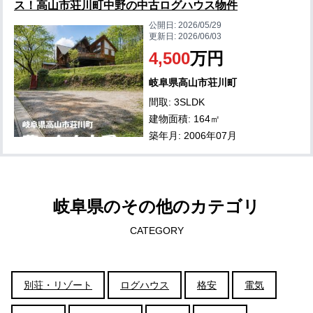
ス！高山市荘川町中野の中古ログハウス物件
公開日:
2026/05/29
更新日:
2026/06/03
4,500
万円
岐阜県高山市荘川町
間取: 3SLDK
建物面積: 164㎡
築年月: 2006年07月
岐阜県のその他のカテゴリ
CATEGORY
別荘・リゾート
ログハウス
格安
電気