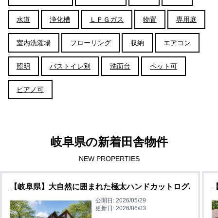
水道
浄化槽
ＬＰＧガス
物置
専用庭
室内洗濯場
フローリング
収納
エアコン
照明
バストイレ別
洗面台
ペット可
ピアノ可
岐阜県の新着田舎物件
NEW PROPERTIES
【岐阜県】大自然に囲まれた極太ハンドカットログハウス
公開日:
2026/05/29
更新日:
2026/06/03