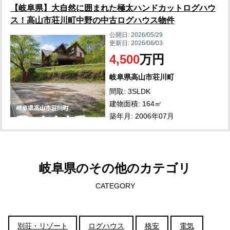
【岐阜県】大自然に囲まれた極太ハンドカットログハウ
ス！高山市荘川町中野の中古ログハウス物件
公開日:
2026/05/29
更新日:
2026/06/03
4,500
万円
岐阜県高山市荘川町
間取: 3SLDK
建物面積: 164㎡
築年月: 2006年07月
岐阜県のその他のカテゴリ
CATEGORY
別荘・リゾート
ログハウス
格安
電気