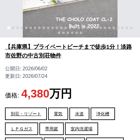
【兵庫県】プライベートビーチまで徒歩1分！淡路
市佐野の中古別荘物件
公開日:
2026/06/02
更新日:
2026/07/24
4,380
万円
価格:
別荘・リゾート
電気
水道
浄化槽
ＬＰＧガス
専用庭
室内洗濯場