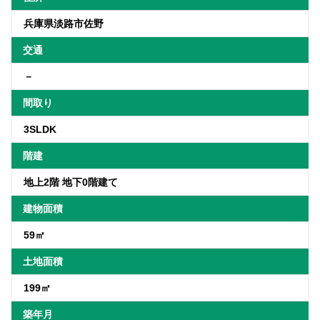
兵庫県淡路市佐野
交通
－
間取り
3SLDK
階建
地上2階 地下0階建て
建物面積
59㎡
土地面積
199㎡
築年月