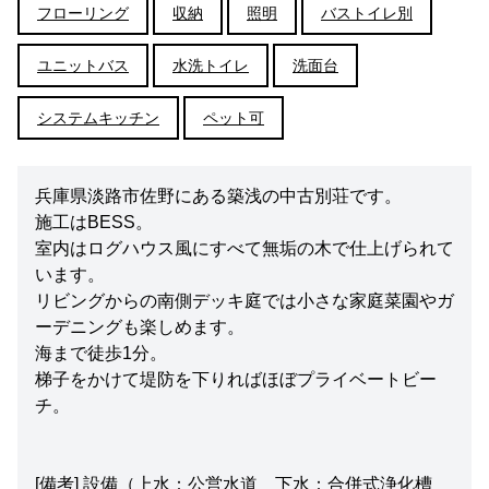
フローリング
収納
照明
バストイレ別
ユニットバス
水洗トイレ
洗面台
システムキッチン
ペット可
兵庫県淡路市佐野にある築浅の中古別荘です。
施工はBESS。
室内はログハウス風にすべて無垢の木で仕上げられて
います。
リビングからの南側デッキ庭では小さな家庭菜園やガ
ーデニングも楽しめます。
海まで徒歩1分。
梯子をかけて堤防を下りればほぼプライベートビー
チ。
[備考] 設備（上水：公営水道 下水：合併式浄化槽