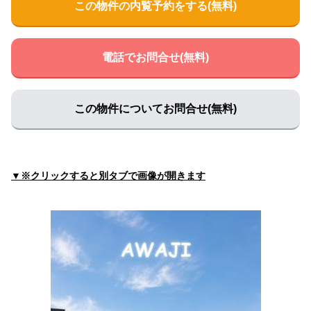
この物件の内覧予約をする(無料)
河上整形外科
住所:
兵庫県淡路市志筑新島６−２７
マップで見る
長野整形外科医院
電話でお問合せ(無料)
住所:
兵庫県淡路市志筑１５７９−１
マップで見る
淡路市医師会
住所:
兵庫県淡路市志筑新島６−７６
マップで見る
この物件についてお問合せ(無料)
とみもと小児科
住所:
兵庫県淡路市志筑新島１０−９
マップで見る
戸田耳鼻咽喉科医院
▼※クリックすると別タブで画像が開きます
住所:
兵庫県淡路市志筑新島６−２３
マップで見る
やすとみ歯科医院
住所:
兵庫県淡路市志筑１５０７−５
マップで見る
粟田歯科医院
住所:
兵庫県淡路市志筑１５８７−１３
マップで見る
奥井歯科クリニック
住所:
兵庫県淡路市志筑新島１０−５０
マップで見る