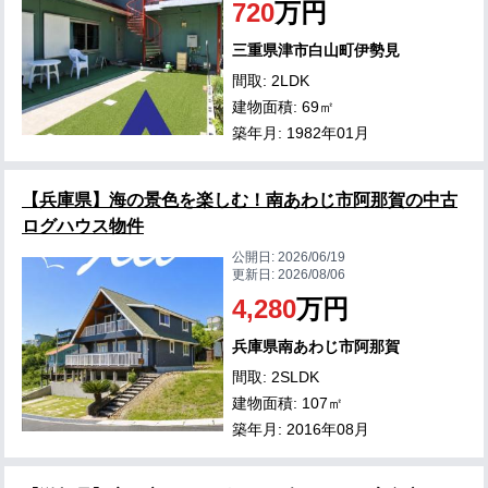
720
万円
三重県津市白山町伊勢見
間取: 2LDK
建物面積: 69㎡
築年月: 1982年01月
【兵庫県】海の景色を楽しむ！南あわじ市阿那賀の中古
ログハウス物件
公開日:
2026/06/19
更新日:
2026/08/06
4,280
万円
兵庫県南あわじ市阿那賀
間取: 2SLDK
建物面積: 107㎡
築年月: 2016年08月