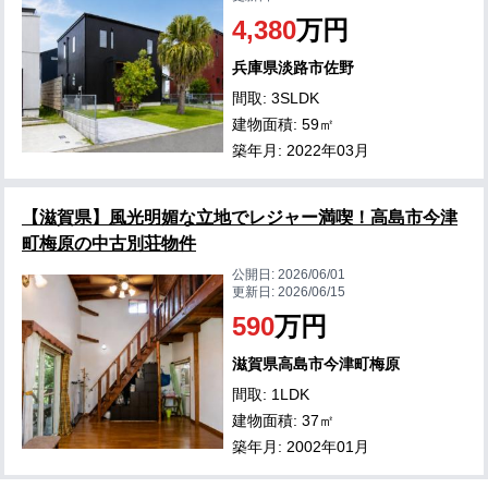
4,380
万円
兵庫県淡路市佐野
間取: 3SLDK
建物面積: 59㎡
築年月: 2022年03月
【滋賀県】風光明媚な立地でレジャー満喫！高島市今津
町梅原の中古別荘物件
公開日:
2026/06/01
更新日:
2026/06/15
590
万円
滋賀県高島市今津町梅原
間取: 1LDK
建物面積: 37㎡
築年月: 2002年01月