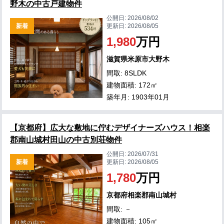
野木の中古戸建物件
公開日:
2026/08/02
新着
更新日:
2026/08/05
1,980
万円
滋賀県米原市大野木
間取: 8SLDK
建物面積: 172㎡
築年月: 1903年01月
【京都府】広大な敷地に佇むデザイナーズハウス！相楽
郡南山城村田山の中古別荘物件
公開日:
2026/07/31
新着
更新日:
2026/08/05
1,780
万円
京都府相楽郡南山城村
間取: －
建物面積: 105㎡