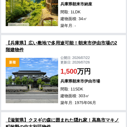
兵庫県朝来市納座
間取: 1LDK
建物面積: 34㎡
築年月: -
【兵庫県】広い敷地で多用途可能！朝来市伊由市場の2
階建物件
公開日:
2026/07/22
新着
更新日:
2026/07/26
1,500
万円
兵庫県朝来市伊由市場
間取: 11SDK
建物面積: 303㎡
築年月: 1975年06月
【滋賀県】クヌギの森に囲まれた隠れ家！高島市マキノ
町牧野の中古別荘物件