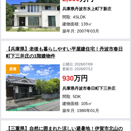
兵庫県丹波市氷上町下新庄
間取: 4SLDK
建物面積: 139㎡
築年月: 2007年03月
【兵庫県】老後も暮らしやすい平屋建住宅！丹波市春日
町下三井庄の1階建物件
公開日:
2026/07/09
新着
更新日:
2026/07/12
930
万円
兵庫県丹波市春日町下三井庄
間取: 5DK
建物面積: 105㎡
築年月: 1980年01月
【三重県】自然に囲まれた涼しい避暑地！伊賀市北山の