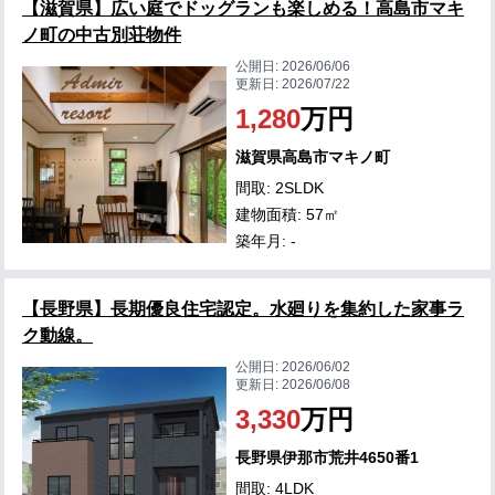
【滋賀県】広い庭でドッグランも楽しめる！高島市マキ
ノ町の中古別荘物件
公開日:
2026/06/06
更新日:
2026/07/22
1,280
万円
滋賀県高島市マキノ町
間取: 2SLDK
建物面積: 57㎡
築年月: -
【長野県】長期優良住宅認定。水廻りを集約した家事ラ
ク動線。
公開日:
2026/06/02
更新日:
2026/06/08
3,330
万円
長野県伊那市荒井4650番1
間取: 4LDK