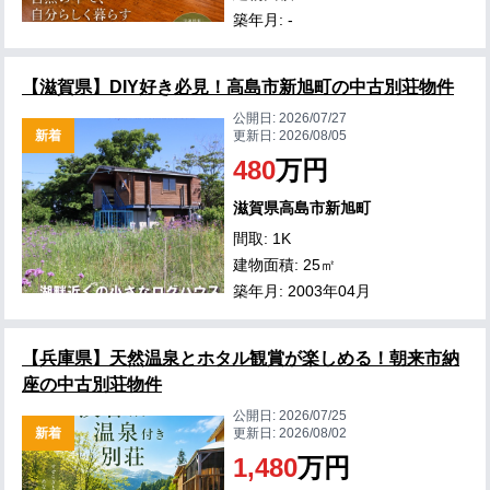
築年月: -
【滋賀県】DIY好き必見！高島市新旭町の中古別荘物件
公開日:
2026/07/27
新着
更新日:
2026/08/05
480
万円
滋賀県高島市新旭町
間取: 1K
建物面積: 25㎡
築年月: 2003年04月
【兵庫県】天然温泉とホタル観賞が楽しめる！朝来市納
座の中古別荘物件
公開日:
2026/07/25
新着
更新日:
2026/08/02
1,480
万円