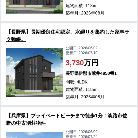
建物面積: 118㎡
築年月: 2026年08月
【長野県】長期優良住宅認定。水廻りを集約した家事ラ
ク動線。
公開日:
2026/06/02
更新日:
2026/07/10
3,730
万円
長野県伊那市荒井4650番1
間取: 4LDK
建物面積: 118㎡
築年月: 2026年08月
【兵庫県】プライベートビーチまで徒歩1分！淡路市佐
野の中古別荘物件
公開日:
2026/06/02
更新日:
2026/07/24