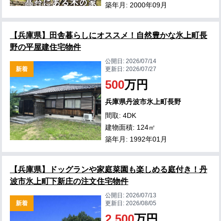
築年月: 2000年09月
【兵庫県】田舎暮らしにオススメ！自然豊かな氷上町長
野の平屋建住宅物件
公開日:
2026/07/14
新着
更新日:
2026/07/27
500
万円
兵庫県丹波市氷上町長野
間取: 4DK
建物面積: 124㎡
築年月: 1992年01月
【兵庫県】ドッグランや家庭菜園も楽しめる庭付き！丹
波市氷上町下新庄の注文住宅物件
公開日:
2026/07/13
新着
更新日:
2026/08/05
2,500
万円