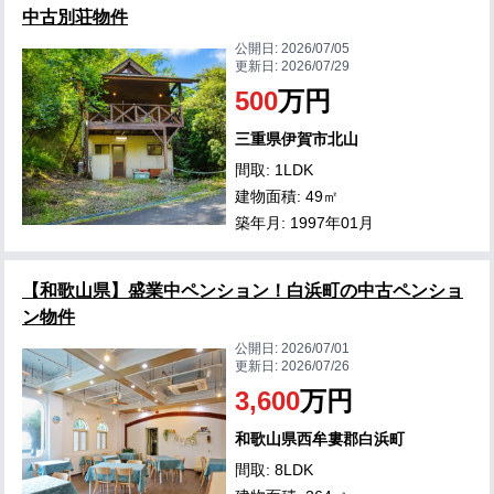
中古別荘物件
公開日:
2026/07/05
更新日:
2026/07/29
500
万円
三重県伊賀市北山
間取: 1LDK
建物面積: 49㎡
築年月: 1997年01月
【和歌山県】盛業中ペンション！白浜町の中古ペンショ
ン物件
公開日:
2026/07/01
更新日:
2026/07/26
3,600
万円
和歌山県西牟婁郡白浜町
間取: 8LDK