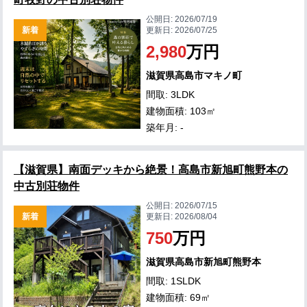
公開日:
2026/07/19
新着
更新日:
2026/07/25
2,980
万円
滋賀県高島市マキノ町
間取: 3LDK
建物面積: 103㎡
築年月: -
【滋賀県】南面デッキから絶景！高島市新旭町熊野本の
中古別荘物件
公開日:
2026/07/15
新着
更新日:
2026/08/04
750
万円
滋賀県高島市新旭町熊野本
間取: 1SLDK
建物面積: 69㎡