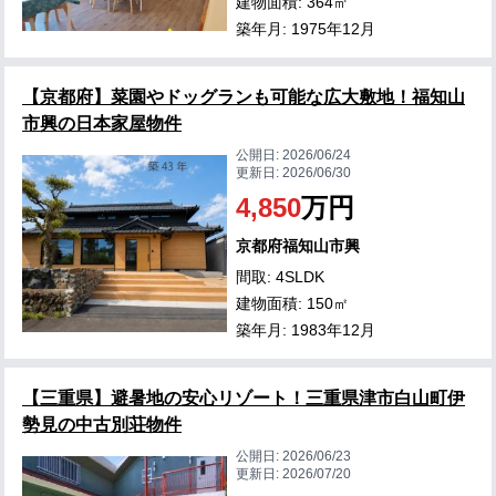
建物面積: 364㎡
築年月: 1975年12月
【京都府】菜園やドッグランも可能な広大敷地！福知山
市興の日本家屋物件
公開日:
2026/06/24
更新日:
2026/06/30
4,850
万円
京都府福知山市興
間取: 4SLDK
建物面積: 150㎡
築年月: 1983年12月
【三重県】避暑地の安心リゾート！三重県津市白山町伊
勢見の中古別荘物件
公開日:
2026/06/23
更新日:
2026/07/20