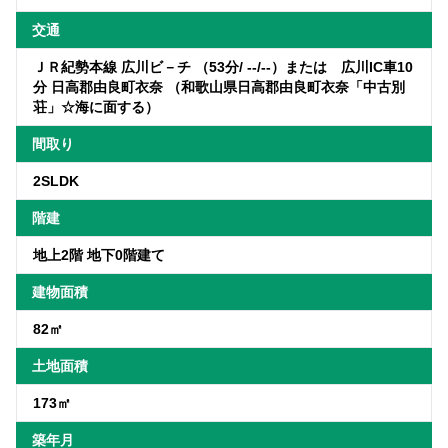
交通
ＪＲ紀勢本線 広川ビ－チ （53分/ --/--）または 広川IC車10
分 日高郡由良町衣奈 （和歌山県日高郡由良町衣奈「中古別
荘」☆海に面する）
間取り
2SLDK
階建
地上2階 地下0階建て
建物面積
82㎡
土地面積
173㎡
築年月