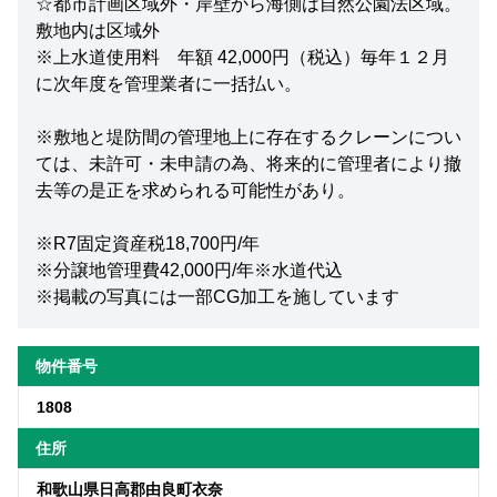
☆都市計画区域外・岸壁から海側は自然公園法区域。
敷地内は区域外
※上水道使用料 年額 42,000円（税込）毎年１２月
に次年度を管理業者に一括払い。
※敷地と堤防間の管理地上に存在するクレーンについ
ては、未許可・未申請の為、将来的に管理者により撤
去等の是正を求められる可能性があり。
※R7固定資産税18,700円/年
※分譲地管理費42,000円/年※水道代込
※掲載の写真には一部CG加工を施しています
物件番号
1808
住所
和歌山県日高郡由良町衣奈