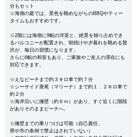
分もセット
☆海側の庭では、景色を眺めながらのBBQやティー
タイムもおすすめです。
☆2階には海側に9帖の洋室と、絶景を独り占めでき
るバルコニーが配置され、朝焼けや夕暮れを眺める贅
沢が、毎日の習慣になります。
さらに6帖の和室もあり、ご家族やご友人の滞在にも
対応できます。
☆えなビーチまで約３キロ車で約７分
☆シーサイド唐尾（マリーナ）まで約１．２キロ車で
約２分
☆海岸沿いに擁壁（約６ｍ）があり、すぐ近くに階段
がありそのままビーチへ。
☆擁壁までの乗りつけは可能（自己責任。
県や市の条例で禁止はされていない）