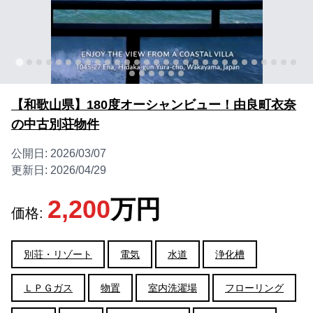
【和歌山県】180度オーシャンビュー！由良町衣奈
の中古別荘物件
公開日:
2026/03/07
更新日:
2026/04/29
2,200
万円
価格:
別荘・リゾート
電気
水道
浄化槽
ＬＰＧガス
物置
室内洗濯場
フローリング