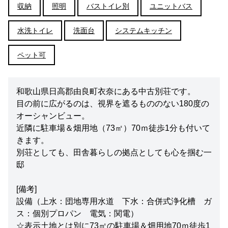
収納
照明
バストイレ別
ユニットバス
水洗トイレ
洗面台
システムキッチン
ペット可
和歌山県日高郡由良町衣奈にある中古別荘です。
目の前に広がるのは、視界を遮るもののない180度の
オーシャンビュー。
近隣に駐車場＆畑用地（73㎡）70ｍ徒歩1分も付いて
きます。
別荘としても、田舎暮らしの拠点としても心を掴む一
邸
[備考]
設備（上水：団地専用水道 下水：合併式浄化槽 ガ
ス：個別プロパン 電気：関電）
☆表示土地とは別に73㎡の駐車場＆畑用地70ｍ徒歩1