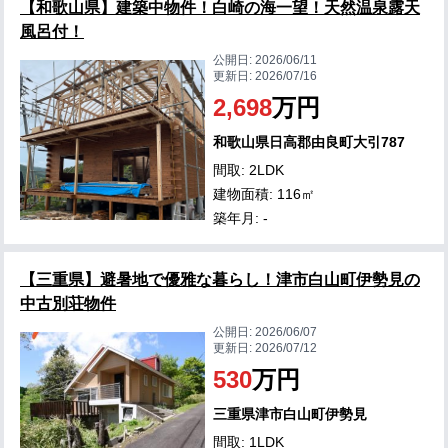
【和歌山県】建築中物件！白崎の海一望！天然温泉露天
風呂付！
公開日:
2026/06/11
更新日:
2026/07/16
2,698
万円
和歌山県日高郡由良町大引787
間取: 2LDK
建物面積: 116㎡
築年月: -
【三重県】避暑地で優雅な暮らし！津市白山町伊勢見の
中古別荘物件
公開日:
2026/06/07
更新日:
2026/07/12
530
万円
三重県津市白山町伊勢見
間取: 1LDK