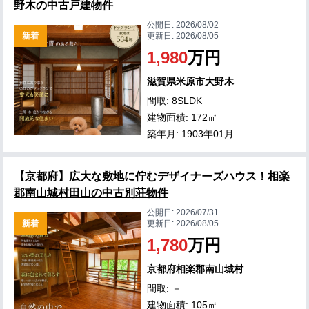
野木の中古戸建物件
公開日:
2026/08/02
新着
更新日:
2026/08/05
1,980
万円
滋賀県米原市大野木
間取: 8SLDK
建物面積: 172㎡
築年月: 1903年01月
【京都府】広大な敷地に佇むデザイナーズハウス！相楽
郡南山城村田山の中古別荘物件
公開日:
2026/07/31
新着
更新日:
2026/08/05
1,780
万円
京都府相楽郡南山城村
間取: －
建物面積: 105㎡