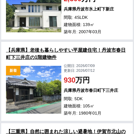
兵庫県丹波市氷上町下新庄
間取: 4SLDK
建物面積: 139㎡
築年月: 2007年03月
【兵庫県】老後も暮らしやすい平屋建住宅！丹波市春日
町下三井庄の1階建物件
公開日:
2026/07/09
新着
更新日:
2026/07/12
930
万円
兵庫県丹波市春日町下三井庄
間取: 5DK
建物面積: 105㎡
築年月: 1980年01月
【三重県】自然に囲まれた涼しい避暑地！伊賀市北山の