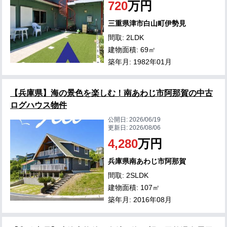
720
万円
三重県津市白山町伊勢見
間取: 2LDK
建物面積: 69㎡
築年月: 1982年01月
【兵庫県】海の景色を楽しむ！南あわじ市阿那賀の中古
ログハウス物件
公開日:
2026/06/19
更新日:
2026/08/06
4,280
万円
兵庫県南あわじ市阿那賀
間取: 2SLDK
建物面積: 107㎡
築年月: 2016年08月