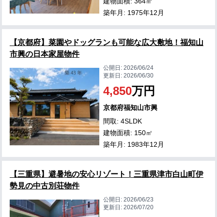
建物面積: 364㎡
築年月: 1975年12月
【京都府】菜園やドッグランも可能な広大敷地！福知山
市興の日本家屋物件
公開日:
2026/06/24
更新日:
2026/06/30
4,850
万円
京都府福知山市興
間取: 4SLDK
建物面積: 150㎡
築年月: 1983年12月
【三重県】避暑地の安心リゾート！三重県津市白山町伊
勢見の中古別荘物件
公開日:
2026/06/23
更新日:
2026/07/20