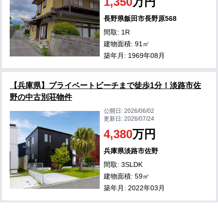
1,350
万円
長野県飯田市長野原568
間取: 1R
建物面積: 91㎡
築年月: 1969年08月
【兵庫県】プライベートビーチまで徒歩1分！淡路市佐
野の中古別荘物件
公開日:
2026/06/02
更新日:
2026/07/24
4,380
万円
兵庫県淡路市佐野
間取: 3SLDK
建物面積: 59㎡
築年月: 2022年03月