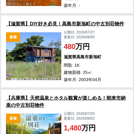
築年月: -
【滋賀県】DIY好き必見！高島市新旭町の中古別荘物件
公開日:
2026/07/27
新着
更新日:
2026/08/05
480
万円
滋賀県高島市新旭町
間取: 1K
建物面積: 25㎡
築年月: 2003年04月
【兵庫県】天然温泉とホタル観賞が楽しめる！朝来市納
座の中古別荘物件
公開日:
2026/07/25
新着
更新日:
2026/08/02
1,480
万円