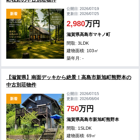
公開日:
2026/07/19
新着
更新日:
2026/07/25
2,980
万円
滋賀県高島市マキノ町
間取: 3LDK
建物面積: 103㎡
築年月: -
【滋賀県】南面デッキから絶景！高島市新旭町熊野本の
中古別荘物件
公開日:
2026/07/15
新着
更新日:
2026/08/04
750
万円
滋賀県高島市新旭町熊野本
間取: 1SLDK
建物面積: 69㎡