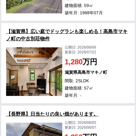
建物面積: 59㎡
築年月: 1988年07月
【滋賀県】広い庭でドッグランも楽しめる！高島市マキ
ノ町の中古別荘物件
公開日:
2026/06/06
更新日:
2026/07/22
1,280
万円
滋賀県高島市マキノ町
間取: 2SLDK
建物面積: 57㎡
築年月: -
【長野県】日当たりの良い畑があります。
公開日:
2026/06/05
更新日:
2026/06/07