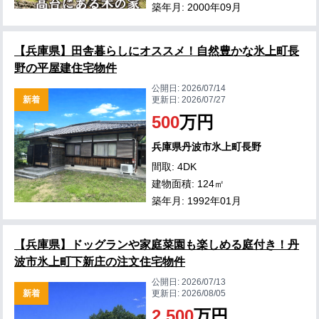
築年月: 2000年09月
【兵庫県】田舎暮らしにオススメ！自然豊かな氷上町長
野の平屋建住宅物件
公開日:
2026/07/14
新着
更新日:
2026/07/27
500
万円
兵庫県丹波市氷上町長野
間取: 4DK
建物面積: 124㎡
築年月: 1992年01月
【兵庫県】ドッグランや家庭菜園も楽しめる庭付き！丹
波市氷上町下新庄の注文住宅物件
公開日:
2026/07/13
新着
更新日:
2026/08/05
2,500
万円