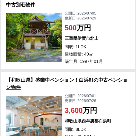
中古別荘物件
公開日:
2026/07/05
更新日:
2026/07/29
500
万円
三重県伊賀市北山
間取: 1LDK
建物面積: 49㎡
築年月: 1997年01月
【和歌山県】盛業中ペンション！白浜町の中古ペンショ
ン物件
公開日:
2026/07/01
更新日:
2026/07/26
3,600
万円
和歌山県西牟婁郡白浜町
間取: 8LDK