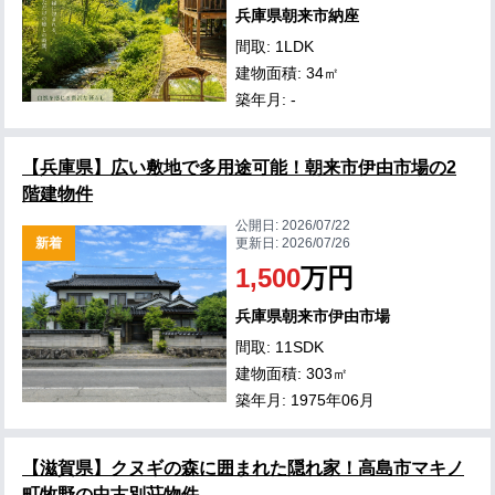
兵庫県朝来市納座
間取: 1LDK
建物面積: 34㎡
築年月: -
【兵庫県】広い敷地で多用途可能！朝来市伊由市場の2
階建物件
公開日:
2026/07/22
新着
更新日:
2026/07/26
1,500
万円
兵庫県朝来市伊由市場
間取: 11SDK
建物面積: 303㎡
築年月: 1975年06月
【滋賀県】クヌギの森に囲まれた隠れ家！高島市マキノ
町牧野の中古別荘物件