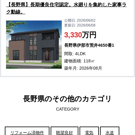
【長野県】長期優良住宅認定。水廻りを集約した家事ラ
ク動線。
公開日:
2026/06/02
更新日:
2026/06/08
3,330
万円
長野県伊那市荒井4650番1
間取: 4LDK
建物面積: 118㎡
築年月: 2026年08月
長野県のその他のカテゴリ
CATEGORY
リフォーム済物件
眺望良好
電気
水道