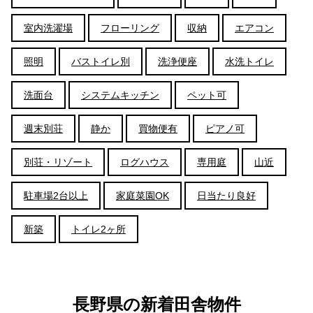
室内洗濯場
フローリング
収納
エアコン
照明
バストイレ別
洗浄便座
水洗トイレ
洗面台
システムキッチン
ペット可
週末別荘
静か
買物便有
ピアノ可
別荘・リゾート
ログハウス
専用庭
山近
駐車場2台以上
家庭菜園OK
日当たり良好
新築
トイレ2ヶ所
長野県の新着田舎物件