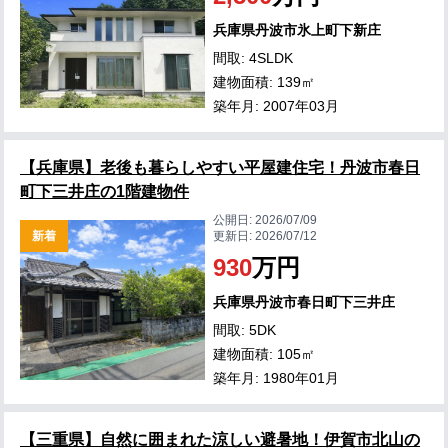
兵庫県丹波市氷上町下新庄
間取: 4SLDK
建物面積: 139㎡
築年月: 2007年03月
【兵庫県】老後も暮らしやすい平屋建住宅！丹波市春日
町下三井庄の1階建物件
公開日:
2026/07/09
新着
更新日:
2026/07/12
930
万円
兵庫県丹波市春日町下三井庄
間取: 5DK
建物面積: 105㎡
築年月: 1980年01月
【三重県】自然に囲まれた涼しい避暑地！伊賀市北山の