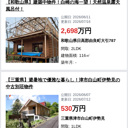
【和歌山県】建築中物件！白崎の海一望！天然温泉露天
風呂付！
公開日:
2026/06/11
更新日:
2026/07/16
2,698
万円
和歌山県日高郡由良町大引787
間取: 2LDK
建物面積: 116㎡
築年月: -
【三重県】避暑地で優雅な暮らし！津市白山町伊勢見の
中古別荘物件
公開日:
2026/06/07
更新日:
2026/07/12
530
万円
三重県津市白山町伊勢見
間取: 1LDK