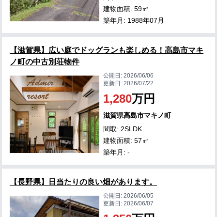
建物面積: 59㎡
築年月: 1988年07月
【滋賀県】広い庭でドッグランも楽しめる！高島市マキ
ノ町の中古別荘物件
公開日:
2026/06/06
更新日:
2026/07/22
1,280
万円
滋賀県高島市マキノ町
間取: 2SLDK
建物面積: 57㎡
築年月: -
【長野県】日当たりの良い畑があります。
公開日:
2026/06/05
更新日:
2026/06/07