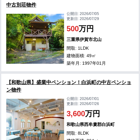
中古別荘物件
公開日:
2026/07/05
更新日:
2026/07/29
500
万円
三重県伊賀市北山
間取: 1LDK
建物面積: 49㎡
築年月: 1997年01月
【和歌山県】盛業中ペンション！白浜町の中古ペンショ
ン物件
公開日:
2026/07/01
更新日:
2026/07/26
3,600
万円
和歌山県西牟婁郡白浜町
間取: 8LDK