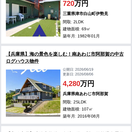
720
万円
三重県津市白山町伊勢見
間取: 2LDK
建物面積: 69㎡
築年月: 1982年01月
【兵庫県】海の景色を楽しむ！南あわじ市阿那賀の中古
ログハウス物件
公開日:
2026/06/19
更新日:
2026/08/06
4,280
万円
兵庫県南あわじ市阿那賀
間取: 2SLDK
建物面積: 107㎡
築年月: 2016年08月