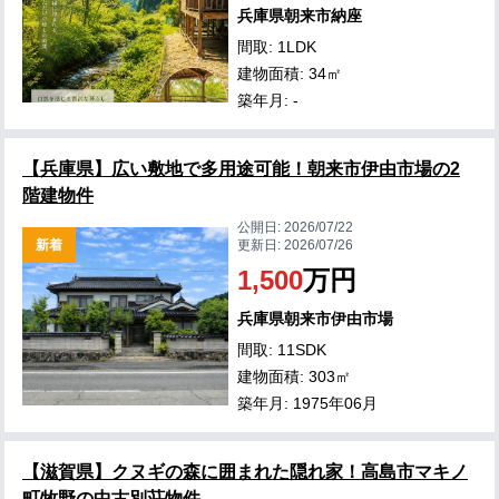
兵庫県朝来市納座
間取: 1LDK
建物面積: 34㎡
築年月: -
【兵庫県】広い敷地で多用途可能！朝来市伊由市場の2
階建物件
公開日:
2026/07/22
新着
更新日:
2026/07/26
1,500
万円
兵庫県朝来市伊由市場
間取: 11SDK
建物面積: 303㎡
築年月: 1975年06月
【滋賀県】クヌギの森に囲まれた隠れ家！高島市マキノ
町牧野の中古別荘物件