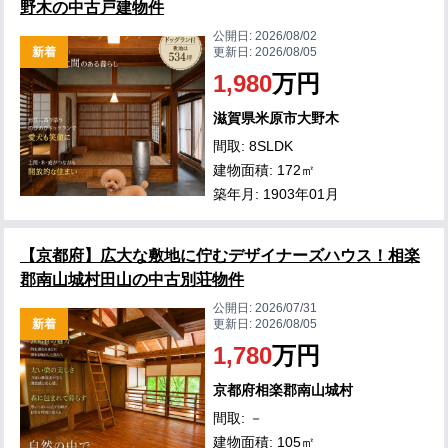
野木の中古戸建物件
公開日:
2026/08/02
新着
更新日:
2026/08/05
1,980
万円
滋賀県米原市大野木
間取: 8SLDK
建物面積: 172㎡
築年月: 1903年01月
【京都府】広大な敷地に佇むデザイナーズハウス！相楽
郡南山城村田山の中古別荘物件
公開日:
2026/07/31
新着
更新日:
2026/08/05
1,780
万円
京都府相楽郡南山城村
間取: －
建物面積: 105㎡