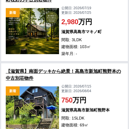
公開日:
2026/07/19
新着
更新日:
2026/07/25
2,980
万円
滋賀県高島市マキノ町
間取: 3LDK
建物面積: 103㎡
築年月: -
【滋賀県】南面デッキから絶景！高島市新旭町熊野本の
中古別荘物件
公開日:
2026/07/15
新着
更新日:
2026/08/04
750
万円
滋賀県高島市新旭町熊野本
間取: 1SLDK
建物面積: 69㎡