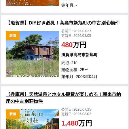
築年月: -
【滋賀県】DIY好き必見！高島市新旭町の中古別荘物件
公開日:
2026/07/27
新着
更新日:
2026/08/05
480
万円
滋賀県高島市新旭町
間取: 1K
建物面積: 25㎡
築年月: 2003年04月
【兵庫県】天然温泉とホタル観賞が楽しめる！朝来市納
座の中古別荘物件
公開日:
2026/07/25
新着
更新日:
2026/08/02
1,480
万円