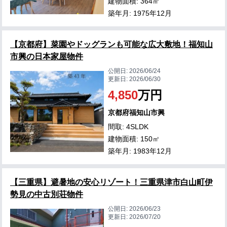
建物面積: 364㎡
築年月: 1975年12月
【京都府】菜園やドッグランも可能な広大敷地！福知山
市興の日本家屋物件
公開日:
2026/06/24
更新日:
2026/06/30
4,850
万円
京都府福知山市興
間取: 4SLDK
建物面積: 150㎡
築年月: 1983年12月
【三重県】避暑地の安心リゾート！三重県津市白山町伊
勢見の中古別荘物件
公開日:
2026/06/23
更新日:
2026/07/20