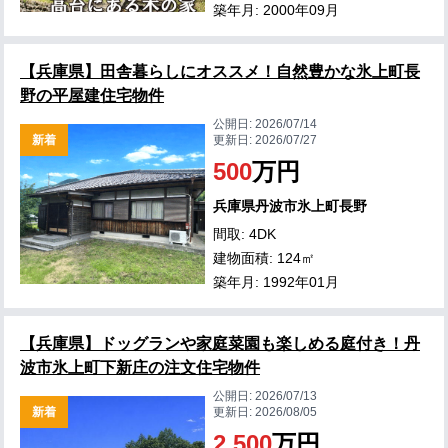
築年月: 2000年09月
【兵庫県】田舎暮らしにオススメ！自然豊かな氷上町長
野の平屋建住宅物件
公開日:
2026/07/14
新着
更新日:
2026/07/27
500
万円
兵庫県丹波市氷上町長野
間取: 4DK
建物面積: 124㎡
築年月: 1992年01月
【兵庫県】ドッグランや家庭菜園も楽しめる庭付き！丹
波市氷上町下新庄の注文住宅物件
公開日:
2026/07/13
新着
更新日:
2026/08/05
2,500
万円