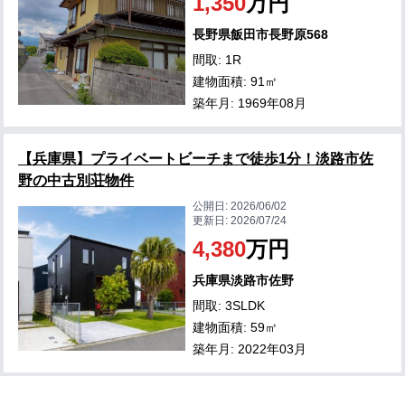
1,350
万円
長野県飯田市長野原568
間取: 1R
建物面積: 91㎡
築年月: 1969年08月
【兵庫県】プライベートビーチまで徒歩1分！淡路市佐
野の中古別荘物件
公開日:
2026/06/02
更新日:
2026/07/24
4,380
万円
兵庫県淡路市佐野
間取: 3SLDK
建物面積: 59㎡
築年月: 2022年03月