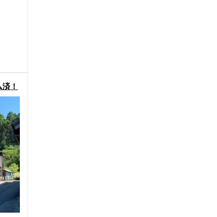
ム済！
件