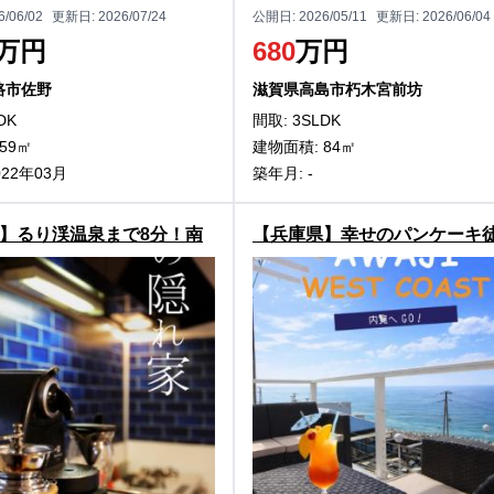
6/06/02
更新日:
2026/07/24
公開日:
2026/05/11
更新日:
2026/06/04
万円
680
万円
路市佐野
滋賀県高島市朽木宮前坊
DK
間取: 3SLDK
59㎡
建物面積: 84㎡
022年03月
築年月: -
】るり渓温泉まで8分！南
【兵庫県】幸せのパンケーキ徒
町大河内の中古別荘物件
分！淡路市尾崎の中古別荘物