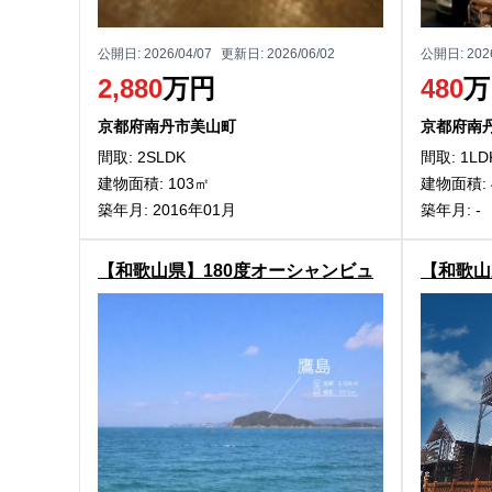
公開日:
2026/04/07
更新日:
2026/06/02
公開日:
202
2,880
万円
480
万
京都府南丹市美山町
京都府南
間取: 2SLDK
間取: 1LD
建物面積: 103㎡
建物面積: 
築年月: 2016年01月
築年月: -
【和歌山県】180度オーシャンビュ
【和歌山
ー！由良町衣奈の中古別荘物件
イフを堪