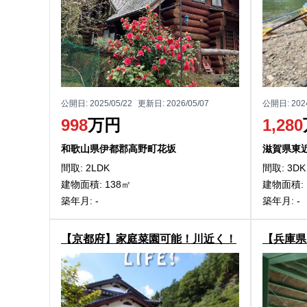
公開日:
2025/05/22
更新日:
2026/05/07
公開日:
202
998
万円
1,280
和歌山県伊都郡高野町花坂
滋賀県東
間取: 2LDK
間取: 3DK
建物面積: 138㎡
建物面積: 
築年月: -
築年月: -
【京都府】家庭菜園可能！川近く！
【兵庫県
京都市右京区京北細野町「日本家
町山本の
屋」物件