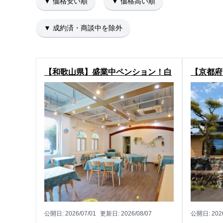
▼ 価格安い順
▼ 価格高い順
▼ 成約済・商談中を除外
【和歌山県】盛業中ペンション！白
【京都府
浜町の中古ペンション物件
な広大敷
物件
公開日:
2026/07/01
更新日:
2026/08/07
公開日:
202