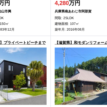
万円
4,280
万円
知山市興
兵庫県南あわじ市阿那賀
DK
間取: 2SLDK
150㎡
建物面積: 107㎡
983年12月
築年月: 2016年08月
】プライベートビーチまで
【滋賀県】和モダンリフォー
！淡路市佐野の中古別荘物
高島市朽木宮前坊の古民家物