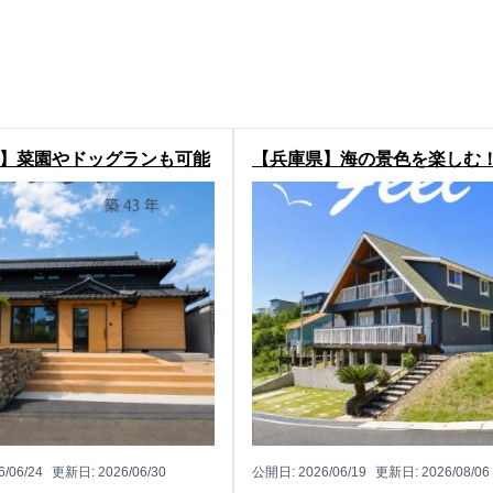
】菜園やドッグランも可能
【兵庫県】海の景色を楽しむ
地！福知山市興の日本家屋
わじ市阿那賀の中古ログハウ
6/06/24
更新日:
2026/06/30
公開日:
2026/06/19
更新日:
2026/08/06