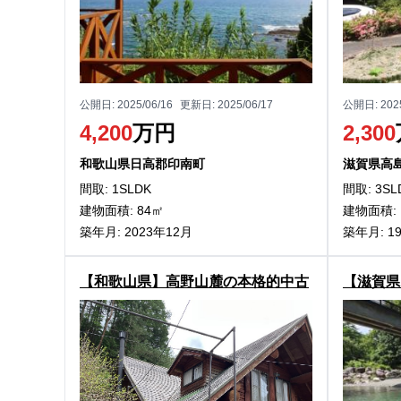
公開日:
2025/06/16
更新日:
2025/06/17
公開日:
202
4,200
万円
2,300
和歌山県日高郡印南町
滋賀県高
間取: 1SLDK
間取: 3SL
建物面積: 84㎡
建物面積: 
築年月: 2023年12月
築年月: 1
【和歌山県】高野山麓の本格的中古
【滋賀県
ログハウス
める！東
物件