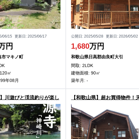
5/06/15
更新日:
2025/06/17
公開日:
2025/05/28
更新日:
2026/05/02
万円
1,680
万円
島市マキノ町
和歌山県日高郡由良町大引
DK
間取: 2LDK
120㎡
建物面積: 90㎡
999年08月
築年月: -
】川遊びと渓流釣りが楽し
【和歌山県】超お買得物件！
近江市杠葉尾町の中古戸建
泉がついた隠れ家中古物件