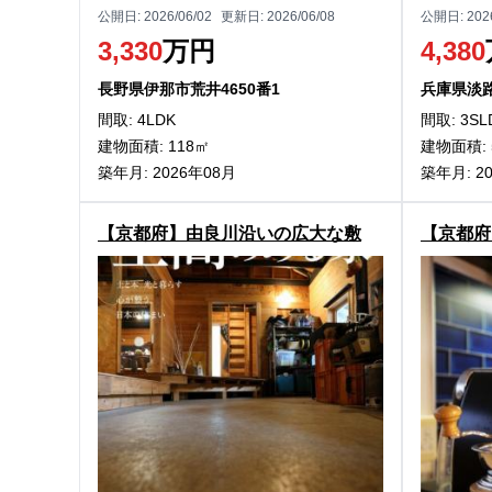
公開日:
2026/06/02
更新日:
2026/06/08
公開日:
202
3,330
万円
4,380
長野県伊那市荒井4650番1
兵庫県淡
間取: 4LDK
間取: 3SL
建物面積: 118㎡
建物面積: 
築年月: 2026年08月
築年月: 2
【京都府】由良川沿いの広大な敷
【京都府
地！南丹市美山町田歌の中古物件
丹市園部