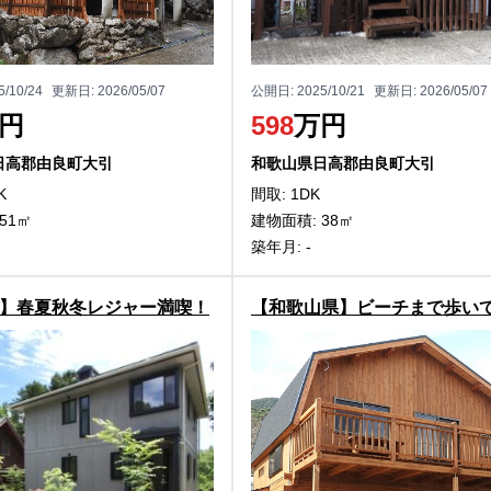
5/10/24
更新日:
2026/05/07
公開日:
2025/10/21
更新日:
2026/05/07
円
598
万円
日高郡由良町大引
和歌山県日高郡由良町大引
K
間取: 1DK
51㎡
建物面積: 38㎡
築年月: -
】春夏秋冬レジャー満喫！
【和歌山県】ビーチまで歩い
キノ町の中古戸建物件
るお得な物件