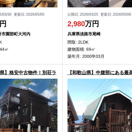
6/03/30
更新日:
2026/05/05
公開日:
2026/03/25
更新日:
2026/05/06
円
2,980
万円
丹市園部町大河内
兵庫県淡路市尾崎
K
間取: 2LDK
44㎡
建物面積: 69㎡
築年月: 2000年03月
県】格安中古物件！別荘ラ
【和歌山県】中腹部にある最
能！
望物件【露天風呂付】