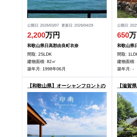
公開日:
2026/03/07
更新日:
2026/04/29
公開日:
202
2,200
万円
650
万
和歌山県日高郡由良町衣奈
和歌山県
間取: 2SLDK
間取: 1LD
建物面積: 82㎡
建物面積: 
築年月: 1998年06月
築年月: -
【和歌山県】オーシャンフロントの
【滋賀県
絶景！印南町西ノ地の中古別荘物件
高島市マ