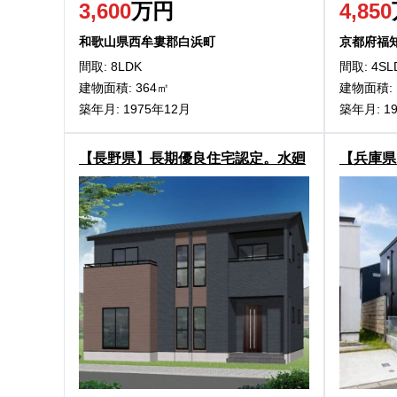
3,600
万円
4,850
和歌山県西牟婁郡白浜町
京都府福
間取: 8LDK
間取: 4SL
建物面積: 364㎡
建物面積: 
築年月: 1975年12月
築年月: 1
【長野県】長期優良住宅認定。水廻
【兵庫県
りを集約した家事ラク動線。
徒歩1分
件