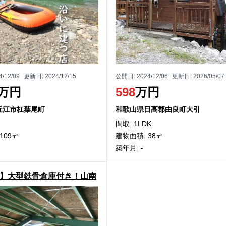
4/12/09
更新日:
2024/12/15
公開日:
2024/12/06
更新日:
2026/05/07
万円
598
万円
近江市杠葉尾町
和歌山県日高郡由良町大引
間取: 1LDK
109㎡
建物面積: 38㎡
築年月: -
】大型鉄骨倉庫付き！山南
中古戸建