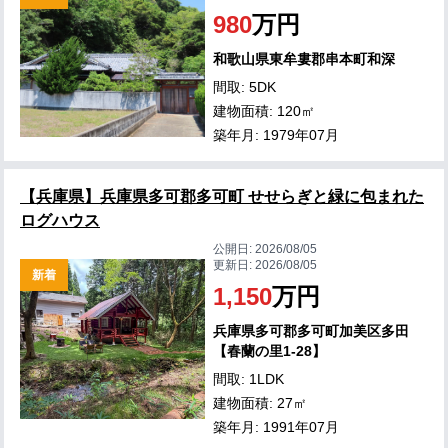
980
万円
和歌山県東牟婁郡串本町和深
間取: 5DK
建物面積: 120㎡
築年月: 1979年07月
【兵庫県】兵庫県多可郡多可町 せせらぎと緑に包まれた
ログハウス
公開日:
2026/08/05
更新日:
2026/08/05
新着
1,150
万円
兵庫県多可郡多可町加美区多田
【春蘭の里1-28】
間取: 1LDK
建物面積: 27㎡
築年月: 1991年07月