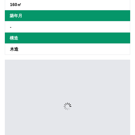
160㎡
築年月
-
構造
木造