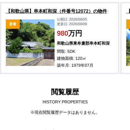
【和歌山県】串本町和深（件番号12072）の物件
公開日:
2026/08/05
新着
更新日:
2026/08/08
980
万円
和歌山県東牟婁郡串本町和深
間取: 5DK
建物面積: 120㎡
築年月: 1979年07月
閲覧履歴
HISTORY PROPERTIES
※現在閲覧履歴データはありません。