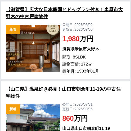
【滋賀県】広大な日本庭園とドッグラン付き！米原市大
野木の中古戸建物件
公開日:
2026/08/02
新着
更新日:
2026/08/05
1,980
万円
滋賀県米原市大野木
間取: 8SLDK
建物面積: 172㎡
築年月: 1903年01月
【山口県】温泉好き必見！山口市朝倉町11-19の中古住
宅物件
公開日:
2026/07/31
新着
更新日:
2026/08/05
860
万円
山口県山口市朝倉町11-19