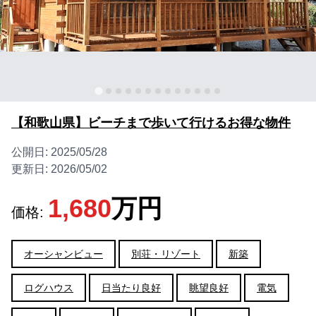
【和歌山県】ビーチまで歩いて行けるお得な物件
公開日:
2025/05/28
更新日:
2026/05/02
1,680
万円
価格:
オーシャンビュー
別荘・リゾート
新築
ログハウス
日当たり良好
眺望良好
電気