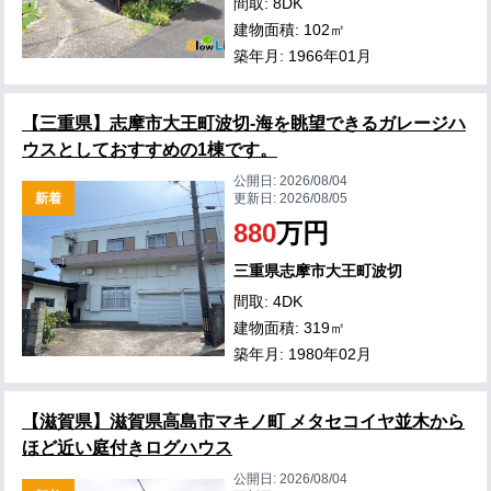
間取: 8DK
建物面積: 102㎡
築年月: 1966年01月
【三重県】志摩市大王町波切-海を眺望できるガレージハ
ウスとしておすすめの1棟です。
公開日:
2026/08/04
新着
更新日:
2026/08/05
880
万円
三重県志摩市大王町波切
間取: 4DK
建物面積: 319㎡
築年月: 1980年02月
【滋賀県】滋賀県高島市マキノ町 メタセコイヤ並木から
ほど近い庭付きログハウス
公開日:
2026/08/04