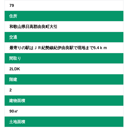
79
住所
和歌山県日高郡由良町大引
交通
最寄りの駅はＪＲ紀勢線紀伊由良駅で現地まで5.4ｋｍ
間取り
2LDK
階建
2
建物面積
90㎡
土地面積