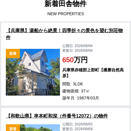
新着田舎物件
NEW PROPERTIES
【兵庫県】湯船から絶景！四季折々の景色を望む別荘物
件
公開日:
2026/08/06
更新日:
2026/08/06
新着
650
万円
兵庫県赤穂郡上郡町【播磨自然高
原】
間取: 3LDK
建物面積: 37㎡
築年月: 1987年03月
【和歌山県】串本町和深（件番号12072）の物件
公開日:
2026/08/05
新着
更新日:
2026/08/08