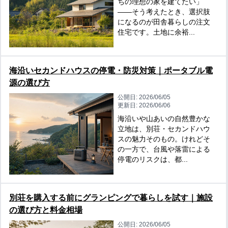
ちの理想の家を建てたい」
——そう考えたとき、選択肢
になるのが田舎暮らしの注文
住宅です。土地に余裕...
海沿いセカンドハウスの停電・防災対策｜ポータブル電
源の選び方
公開日:
2026/06/05
更新日:
2026/06/06
海沿いや山あいの自然豊かな
立地は、別荘・セカンドハウ
スの魅力そのもの。けれどそ
の一方で、台風や落雷による
停電のリスクは、都...
別荘を購入する前にグランピングで暮らしを試す｜施設
の選び方と料金相場
公開日:
2026/06/05