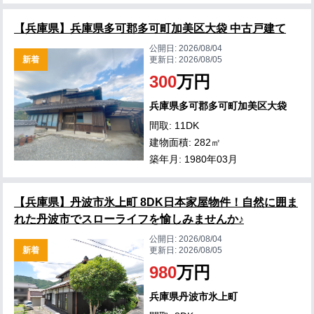
【兵庫県】兵庫県多可郡多可町加美区大袋 中古戸建て
公開日:
2026/08/04
新着
更新日:
2026/08/05
300
万円
兵庫県多可郡多可町加美区大袋
間取: 11DK
建物面積: 282㎡
築年月: 1980年03月
【兵庫県】丹波市氷上町 8DK日本家屋物件！自然に囲ま
れた丹波市でスローライフを愉しみませんか♪
公開日:
2026/08/04
新着
更新日:
2026/08/05
980
万円
兵庫県丹波市氷上町