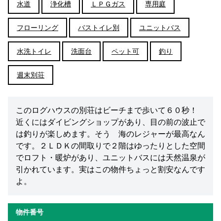
水道
浄化槽
ＬＰＧガス
専用庭
フローリング
バストイレ別
ユニットバス
水洗トイレ
洗面台
ペット可
釣り
週末別荘
このログハウスの別荘はビーチまで歩いて６０秒！
近くにはダイビングショップがあり、目の前の波止で
は釣りが楽しめます。そう 海のレジャーが最高なん
です。２ＬＤＫの間取りで２階はゆったりとした空間
でロフト・暖炉があり、ユニットバスには天然温泉が
引かれています。実はこの物件ちょっと割安なんです
よ。
物件番号