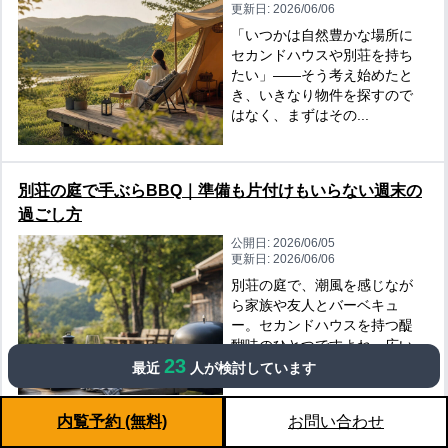
更新日:
2026/06/06
「いつかは自然豊かな場所に
セカンドハウスや別荘を持ち
たい」——そう考え始めたと
き、いきなり物件を探すので
はなく、まずはその...
別荘の庭で手ぶらBBQ｜準備も片付けもいらない週末の
過ごし方
公開日:
2026/06/05
更新日:
2026/06/06
別荘の庭で、潮風を感じなが
ら家族や友人とバーベキュ
ー。セカンドハウスを持つ醍
醐味のひとつですよね。広い
23
庭、遮るもののない景...
最近
人が検討しています
内覧予約 (無料)
お問い合わせ
田舎暮らしの虫問題を徹底解説｜防虫対策マニュアル