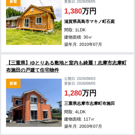
新着
更新日:
2026/08/05
1,380
万円
滋賀県高島市マキノ町石庭
間取: 1LDK
建物面積: 30㎡
築年月: 2010年07月
【三重県】ゆとりある敷地と室内も綺麗！志摩市志摩町
布施田の戸建て住宅物件
公開日:
2026/08/03
新着
更新日:
2026/08/05
1,280
万円
三重県志摩市志摩町布施田
間取: 4LDK
建物面積: 117㎡
築年月: 2003年07月