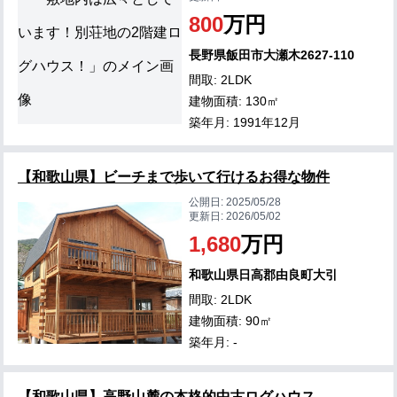
800
万円
長野県飯田市大瀬木2627-110
間取: 2LDK
建物面積: 130㎡
築年月: 1991年12月
【和歌山県】ビーチまで歩いて行けるお得な物件
公開日:
2025/05/28
更新日:
2026/05/02
1,680
万円
和歌山県日高郡由良町大引
間取: 2LDK
建物面積: 90㎡
築年月: -
【和歌山県】高野山麓の本格的中古ログハウス