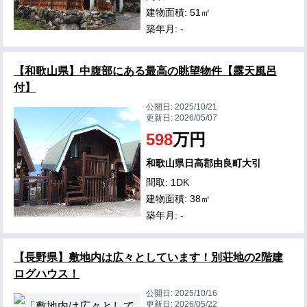
建物面積: 51㎡
築年月: -
【和歌山県】中腹部にある最高の眺望物件【露天風呂
付】
公開日:
2025/10/21
更新日:
2026/05/07
598
万円
和歌山県日高郡由良町大引
間取: 1DK
建物面積: 38㎡
築年月: -
【長野県】敷地内は広々としています！別荘地の2階建
ログハウス！
公開日:
2025/10/16
更新日:
2026/05/22