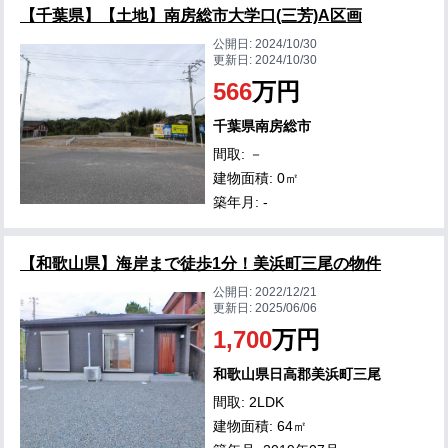
【千葉県】【土地】南房総市大学口(三芳)A区画
公開日:
2024/10/30
更新日:
2024/10/30
566
万円
千葉県南房総市
間取: －
建物面積: 0㎡
築年月: -
【和歌山県】海岸まで徒歩1分！美浜町三尾の物件
公開日:
2022/12/21
更新日:
2025/06/06
1,700
万円
和歌山県日高郡美浜町三尾
間取: 2LDK
建物面積: 64㎡