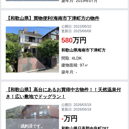
築年月: 2019年07月
【和歌山県】買物便利!海南市下津町方の物件
公開日:
2022/06/10
更新日:
2025/06/06
580
万円
和歌山県海南市下津町方
間取: 4LDK
建物面積: 97㎡
築年月: -
【和歌山県】高台にあるお買得中古物件！！天然温泉付
き！広い敷地でドッグラン！
公開日:
2026/03/19
更新日:
2026/06/18
-
万円
成約済です。
和歌山県日高郡由良町787