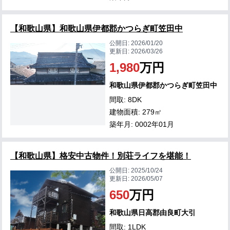
【和歌山県】和歌山県伊都郡かつらぎ町笠田中
公開日:
2026/01/20
更新日:
2026/03/26
1,980
万円
和歌山県伊都郡かつらぎ町笠田中
間取: 8DK
建物面積: 279㎡
築年月: 0002年01月
【和歌山県】格安中古物件！別荘ライフを堪能！
公開日:
2025/10/24
更新日:
2026/05/07
650
万円
和歌山県日高郡由良町大引
間取: 1LDK