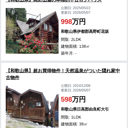
公開日:
2025/05/22
更新日:
2026/05/07
998
万円
和歌山県伊都郡高野町花坂
間取: 2LDK
建物面積: 138㎡
築年月: -
【和歌山県】超お買得物件！天然温泉がついた隠れ家中
古物件
公開日:
2024/12/06
更新日:
2026/05/07
598
万円
和歌山県日高郡由良町大引
間取: 1LDK
建物面積: 38㎡