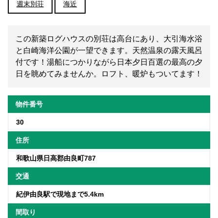
週末別荘
海近
この新築ログハウスの別荘は高台にあり、大引海水浴
と白崎海洋公園が一望できます。天然温泉の露天風呂
付です！湯船につかりながら日本夕日百選の最高の夕
日を眺めてみませんか。ロフト、暖炉もついてます！
物件番号
30
住所
和歌山県日高郡由良町787
交通
紀伊由良駅で現地まで5.4km
間取り