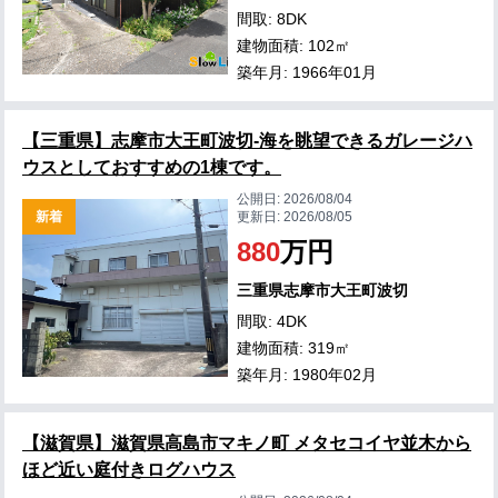
間取: 8DK
建物面積: 102㎡
築年月: 1966年01月
【三重県】志摩市大王町波切-海を眺望できるガレージハ
ウスとしておすすめの1棟です。
公開日:
2026/08/04
新着
更新日:
2026/08/05
880
万円
三重県志摩市大王町波切
間取: 4DK
建物面積: 319㎡
築年月: 1980年02月
【滋賀県】滋賀県高島市マキノ町 メタセコイヤ並木から
ほど近い庭付きログハウス