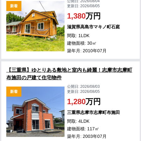
公開日:
2026/08/04
新着
更新日:
2026/08/05
1,380
万円
滋賀県高島市マキノ町石庭
間取: 1LDK
建物面積: 30㎡
築年月: 2010年07月
【三重県】ゆとりある敷地と室内も綺麗！志摩市志摩町
布施田の戸建て住宅物件
公開日:
2026/08/03
新着
更新日:
2026/08/05
1,280
万円
三重県志摩市志摩町布施田
間取: 4LDK
建物面積: 117㎡
築年月: 2003年07月