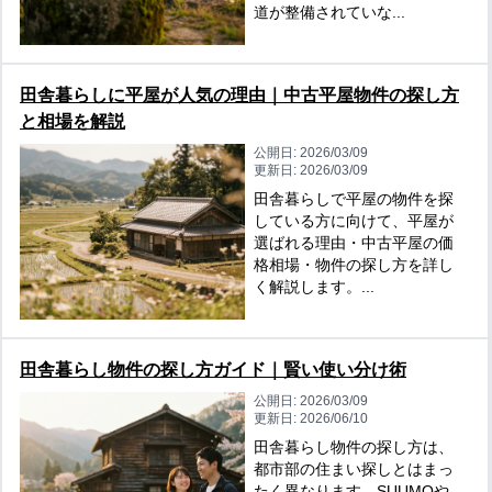
道が整備されていな...
田舎暮らしに平屋が人気の理由｜中古平屋物件の探し方
と相場を解説
公開日:
2026/03/09
更新日:
2026/03/09
田舎暮らしで平屋の物件を探
している方に向けて、平屋が
選ばれる理由・中古平屋の価
格相場・物件の探し方を詳し
く解説します。...
田舎暮らし物件の探し方ガイド｜賢い使い分け術
公開日:
2026/03/09
更新日:
2026/06/10
田舎暮らし物件の探し方は、
都市部の住まい探しとはまっ
たく異なります。SUUMOや