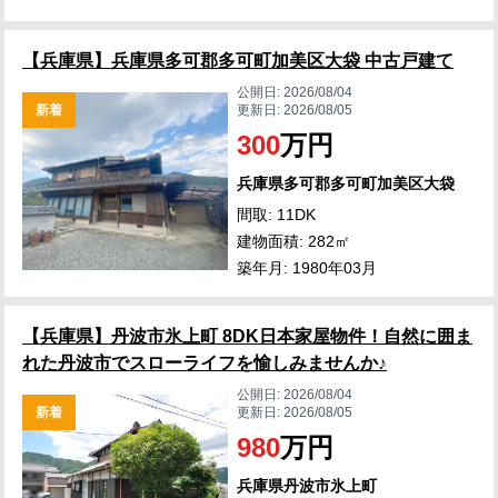
【兵庫県】兵庫県多可郡多可町加美区大袋 中古戸建て
公開日:
2026/08/04
新着
更新日:
2026/08/05
300
万円
兵庫県多可郡多可町加美区大袋
間取: 11DK
建物面積: 282㎡
築年月: 1980年03月
【兵庫県】丹波市氷上町 8DK日本家屋物件！自然に囲ま
れた丹波市でスローライフを愉しみませんか♪
公開日:
2026/08/04
新着
更新日:
2026/08/05
980
万円
兵庫県丹波市氷上町