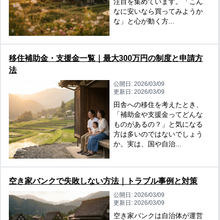
注目を集めています。「こん
なに安いなら買ってみようか
な」と心が動く方...
移住補助金・支援金一覧｜最大300万円の制度と申請方
法
公開日:
2026/03/09
更新日:
2026/03/09
田舎への移住を考えたとき、
「補助金や支援金ってどんな
ものがあるの？」と気になる
方は多いのではないでしょう
か。実は、国や自治...
空き家バンクで失敗しない方法｜トラブル事例と対策
公開日:
2026/03/09
更新日:
2026/03/09
空き家バンクは自治体が運営