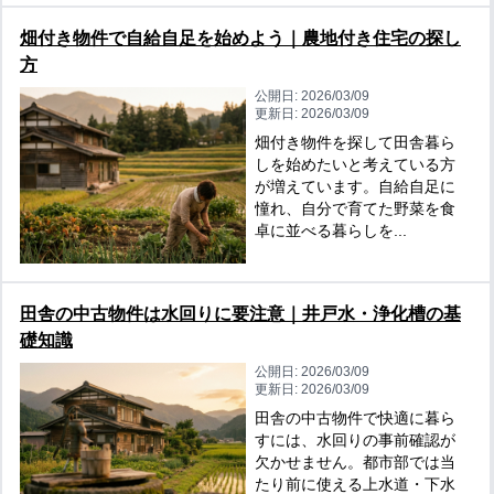
畑付き物件で自給自足を始めよう｜農地付き住宅の探し
方
公開日:
2026/03/09
更新日:
2026/03/09
畑付き物件を探して田舎暮ら
しを始めたいと考えている方
が増えています。自給自足に
憧れ、自分で育てた野菜を食
卓に並べる暮らしを...
田舎の中古物件は水回りに要注意｜井戸水・浄化槽の基
礎知識
公開日:
2026/03/09
更新日:
2026/03/09
田舎の中古物件で快適に暮ら
すには、水回りの事前確認が
欠かせません。都市部では当
たり前に使える上水道・下水