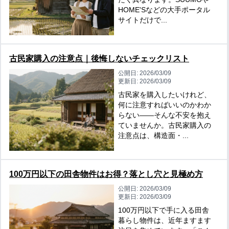
HOME'Sなどの大手ポータル
サイトだけで...
古民家購入の注意点｜後悔しないチェックリスト
公開日:
2026/03/09
更新日:
2026/03/09
古民家を購入したいけれど、
何に注意すればいいのかわか
らない――そんな不安を抱え
ていませんか。古民家購入の
注意点は、構造面・...
100万円以下の田舎物件はお得？落とし穴と見極め方
公開日:
2026/03/09
更新日:
2026/03/09
100万円以下で手に入る田舎
暮らし物件は、近年ますます