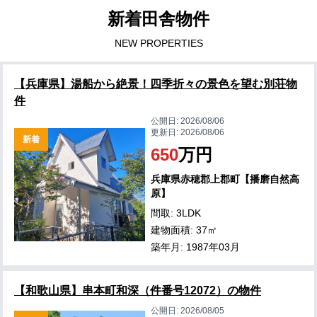
新着田舎物件
NEW PROPERTIES
【兵庫県】湯船から絶景！四季折々の景色を望む別荘物
件
公開日:
2026/08/06
更新日:
2026/08/06
新着
650
万円
兵庫県赤穂郡上郡町【播磨自然高
原】
間取: 3LDK
建物面積: 37㎡
築年月: 1987年03月
【和歌山県】串本町和深（件番号12072）の物件
公開日:
2026/08/05