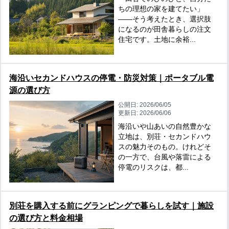
ちの理想の家を建てたい」
——そう考えたとき、選択肢
になるのが田舎暮らしの注文
住宅です。土地に余裕...
海沿いセカンドハウスの停電・防災対策｜ポータブル電
源の選び方
公開日:
2026/06/05
更新日:
2026/06/06
海沿いや山あいの自然豊かな
立地は、別荘・セカンドハウ
スの魅力そのもの。けれどそ
の一方で、台風や落雷による
停電のリスクは、都...
別荘を購入する前にグランピングで暮らしを試す｜施設
の選び方と料金相場