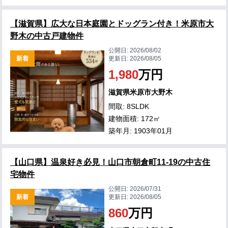
【滋賀県】広大な日本庭園とドッグラン付き！米原市大
野木の中古戸建物件
公開日:
2026/08/02
新着
更新日:
2026/08/05
1,980
万円
滋賀県米原市大野木
間取: 8SLDK
建物面積: 172㎡
築年月: 1903年01月
【山口県】温泉好き必見！山口市朝倉町11-19の中古住
宅物件
公開日:
2026/07/31
新着
更新日:
2026/08/05
860
万円