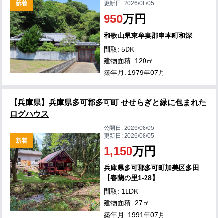
新着
更新日:
2026/08/05
950
万円
和歌山県東牟婁郡串本町和深
間取: 5DK
建物面積: 120㎡
築年月: 1979年07月
【兵庫県】兵庫県多可郡多可町 せせらぎと緑に包まれた
ログハウス
公開日:
2026/08/05
更新日:
2026/08/05
新着
1,150
万円
兵庫県多可郡多可町加美区多田
【春蘭の里1-28】
間取: 1LDK
建物面積: 27㎡
築年月: 1991年07月