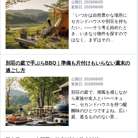
公開日:
2026/06/05
更新日:
2026/06/06
「いつかは自然豊かな場所に
セカンドハウスや別荘を持ち
たい」——そう考え始めたと
き、いきなり物件を探すので
はなく、まずはその...
別荘の庭で手ぶらBBQ｜準備も片付けもいらない週末の
過ごし方
公開日:
2026/06/05
更新日:
2026/06/06
別荘の庭で、潮風を感じなが
ら家族や友人とバーベキュ
ー。セカンドハウスを持つ醍
醐味のひとつですよね。広い
庭、遮るもののない景...