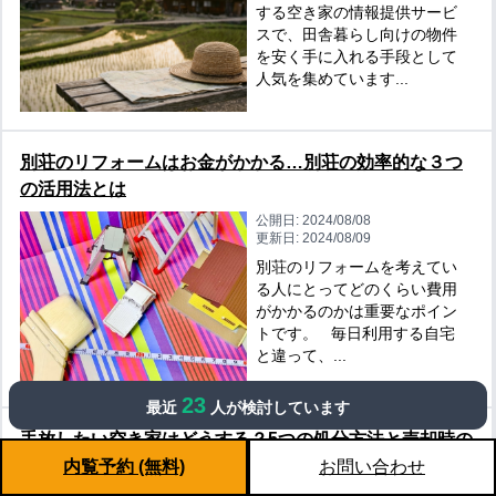
する空き家の情報提供サービ
スで、田舎暮らし向けの物件
を安く手に入れる手段として
人気を集めています...
別荘のリフォームはお金がかかる…別荘の効率的な３つ
の活用法とは
公開日:
2024/08/08
更新日:
2024/08/09
別荘のリフォームを考えてい
る人にとってどのくらい費用
がかかるのかは重要なポイン
トです。 毎日利用する自宅
と違って、...
23
最近
人が検討しています
手放したい空き家はどうする？5つの処分方法と売却時の
業者選びのコツ
内覧予約 (無料)
お問い合わせ