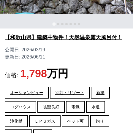
【和歌山県】建築中物件！天然温泉露天風呂付！
公開日:
2026/03/19
更新日:
2026/06/11
1,798
万円
価格:
オーシャンビュー
別荘・リゾート
新築
ログハウス
眺望良好
電気
水道
浄化槽
ＬＰＧガス
ペット可
釣り