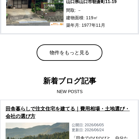
山口県山口市朝倉町11-19
間取: －
建物面積: 119㎡
築年月: 1977年11月
物件をもっと見る
新着ブログ記事
NEW POSTS
田舎暮らしで注文住宅を建てる｜費用相場・土地選び・
会社の選び方
公開日:
2026/06/05
更新日:
2026/06/24
「田舎でのびのびと、自分た