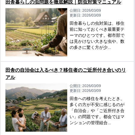
田舎暮らしの虫問題を徹底解説｜防虫対策マニュアル
公開日:
2026/03/09
更新日:
2026/03/09
田舎暮らしの虫対策は、移住
前に知っておくべき最重要テ
ーマのひとつです。都市部で
は見かけない大きな虫や、数
の多さに驚く方が少...
田舎の自治会は入るべき？移住者のご近所付き合いのリ
アル
公開日:
2026/03/09
更新日:
2026/03/09
田舎への移住を考えたとき、
多くの方が不安に感じるのが
「自治会」や「ご近所付き合
い」の問題です。都会ではマ
ンションの管理組合...