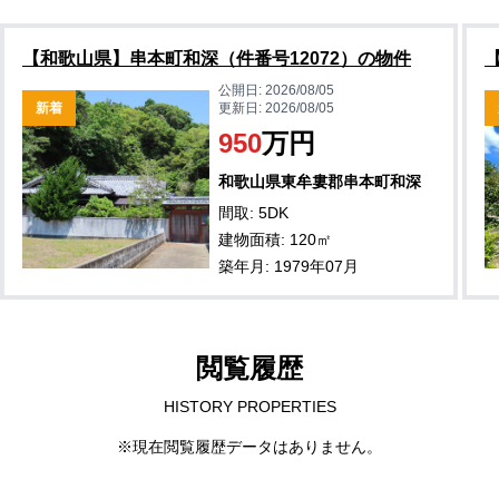
【和歌山県】串本町和深（件番号12072）の物件
公開日:
2026/08/05
新着
更新日:
2026/08/05
950
万円
和歌山県東牟婁郡串本町和深
間取: 5DK
建物面積: 120㎡
築年月: 1979年07月
閲覧履歴
HISTORY PROPERTIES
※現在閲覧履歴データはありません。