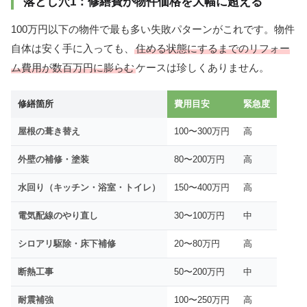
落とし穴1：修繕費が物件価格を大幅に超える
100万円以下の物件で最も多い失敗パターンがこれです。物件
自体は安く手に入っても、
住める状態にするまでのリフォー
ム費用が数百万円に膨らむ
ケースは珍しくありません。
修繕箇所
費用目安
緊急度
屋根の葺き替え
100〜300万円
高
外壁の補修・塗装
80〜200万円
高
水回り（キッチン・浴室・トイレ）
150〜400万円
高
電気配線のやり直し
30〜100万円
中
シロアリ駆除・床下補修
20〜80万円
高
断熱工事
50〜200万円
中
耐震補強
100〜250万円
高