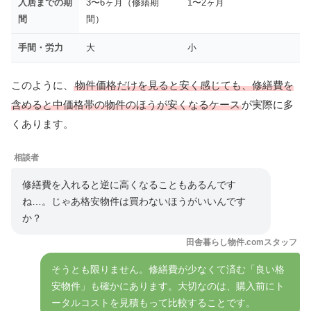
入居までの期
3〜6ヶ月（修繕期
1〜2ヶ月
間
間）
手間・労力
大
小
このように、
物件価格だけを見ると安く感じても、修繕費を
含めると中価格帯の物件のほうが安くなるケース
が実際に多
くあります。
相談者
修繕費を入れると逆に高くなることもあるんです
ね…。じゃあ格安物件は買わないほうがいいんです
か？
田舎暮らし物件.comスタッフ
そうとも限りません。修繕費が少なくて済む「良い格
安物件」も確かにあります。大切なのは、購入前にト
ータルコストを見積もって比較することです。