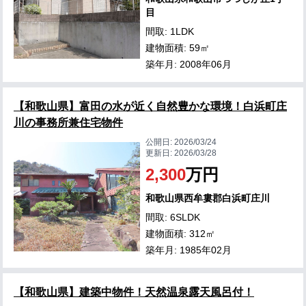
目
間取: 1LDK
建物面積: 59㎡
築年月: 2008年06月
【和歌山県】富田の水が近く自然豊かな環境！白浜町庄
川の事務所兼住宅物件
公開日:
2026/03/24
更新日:
2026/03/28
2,300
万円
和歌山県西牟婁郡白浜町庄川
間取: 6SLDK
建物面積: 312㎡
築年月: 1985年02月
【和歌山県】建築中物件！天然温泉露天風呂付！