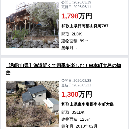
公開日:
2026/03/19
更新日:
2026/06/11
1,798
万円
和歌山県日高郡由良町787
間取: 2LDK
建物面積: 89㎡
築年月: -
【和歌山県】漁港近くで四季を楽しむ！串本町大島の物
件
公開日:
2026/02/28
更新日:
2026/05/21
1,300
万円
和歌山県東牟婁郡串本町大島
間取: 3SLDK
建物面積: 125㎡
築年月: 2013年02月