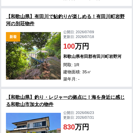
【和歌山県】有田川で鮎釣りが楽しめる！有田川町岩野
河の別荘物件
公開日:
2026/07/09
新着
更新日:
2026/07/18
100
万円
和歌山県有田郡有田川町岩野河
間取: 1R
建物面積: 35㎡
築年月: -
【和歌山県】釣り・レジャーの拠点に！海を身近に感じ
る和歌山市加太の物件
公開日:
2026/06/23
更新日:
2026/07/31
830
万円