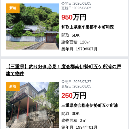
公開日:
2026/08/05
新着
更新日:
2026/08/05
950
万円
和歌山県東牟婁郡串本町和深
間取: 5DK
建物面積: 120㎡
築年月: 1979年07月
【三重県】釣り好き必見！度会郡南伊勢町五ケ所浦の戸
建て物件
公開日:
2026/07/27
新着
更新日:
2026/08/05
250
万円
三重県度会郡南伊勢町五ケ所浦
間取: 3DK
建物面積: 0㎡
築年月: 1994年01月