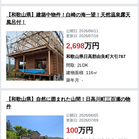
【和歌山県】建築中物件！白崎の海一望！天然温泉露天
風呂付！
公開日:
2026/06/11
更新日:
2026/07/16
2,698
万円
和歌山県日高郡由良町大引787
間取: 2LDK
建物面積: 116㎡
築年月: -
【和歌山県】自然に囲まれた山間！日高川町三百瀬の物
件
公開日:
2026/06/05
更新日:
2026/07/09
100
万円