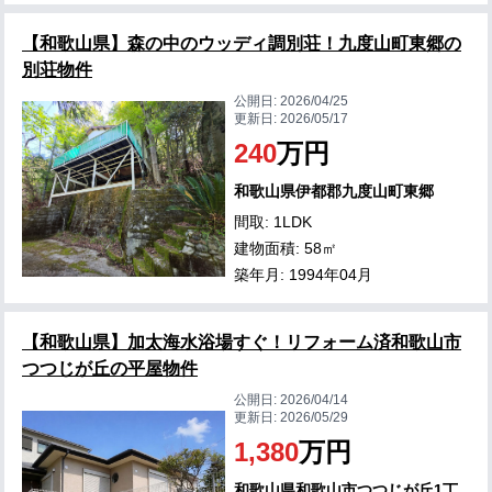
【和歌山県】森の中のウッディ調別荘！九度山町東郷の
別荘物件
公開日:
2026/04/25
更新日:
2026/05/17
240
万円
和歌山県伊都郡九度山町東郷
間取: 1LDK
建物面積: 58㎡
築年月: 1994年04月
【和歌山県】加太海水浴場すぐ！リフォーム済和歌山市
つつじが丘の平屋物件
公開日:
2026/04/14
更新日:
2026/05/29
1,380
万円
和歌山県和歌山市つつじが丘1丁