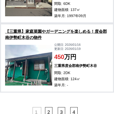
間取: 6DK
建物面積: 137㎡
築年月: 1997年09月
【三重県】家庭菜園やガーデニングを楽しめる！度会郡
南伊勢町木谷の物件
公開日:
2026/01/16
更新日:
2026/01/19
450
万円
三重県度会郡南伊勢町木谷
間取: 2DK
建物面積: 124㎡
築年月: -
1
2
3
4