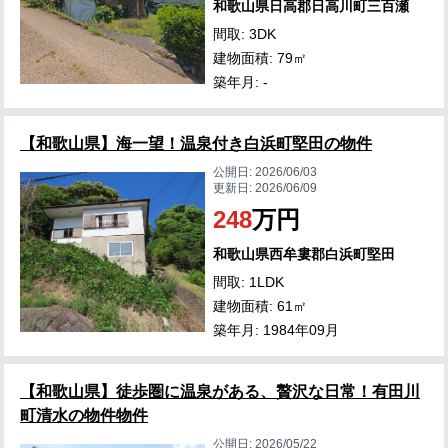
和歌山県日高郡日高川町三百瀬
間取: 3DK
建物面積: 79㎡
築年月: -
【和歌山県】海一望！温泉付き白浜町堅田の物件
公開日:
2026/06/03
更新日:
2026/06/09
248
万円
和歌山県西牟婁郡白浜町堅田
間取: 1LDK
建物面積: 61㎡
築年月: 1984年09月
【和歌山県】徒歩圏に温泉がある、贅沢な日常！有田川
町清水の物件物件
公開日:
2026/05/22