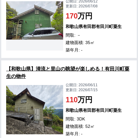
公開日:
2026/06/12
更新日:
2026/07/08
170
万円
和歌山県有田郡有田川町粟生
間取: －
建物面積: 35㎡
築年月: -
【和歌山県】清流と里山の眺望が楽しめる！有田川町粟
生の物件
公開日:
2026/06/11
更新日:
2026/07/15
110
万円
和歌山県有田郡有田川町粟生
間取: 3DK
建物面積: 52㎡
築年月: -