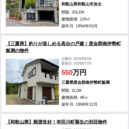
和歌山県和歌山市加太
間取: 3SLDK
建物面積: 129㎡
築年月: 1994年03月
【三重県】釣りが楽しめる高台の戸建！度会郡南伊勢町
飯満の物件
公開日:
2026/06/18
更新日:
2026/07/28
550
万円
三重県度会郡南伊勢町飯満
間取: 2LDK
建物面積: 48㎡
築年月: 1998年12月
【和歌山県】眺望良好！有田川町粟生の別荘物件