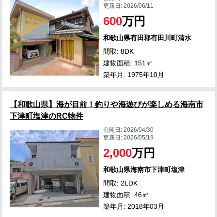
更新日:
2026/06/11
600
万円
和歌山県有田郡有田川町清水
間取: 8DK
建物面積: 151㎡
築年月: 1975年10月
【和歌山県】海が目前！釣りや海遊びが楽しめる海南市
下津町塩津のRC物件
公開日:
2026/04/30
更新日:
2026/05/19
2,000
万円
和歌山県海南市下津町塩津
間取: 2LDK
建物面積: 46㎡
築年月: 2018年03月