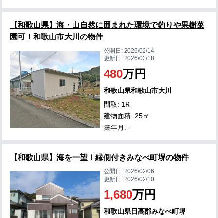
【和歌山県】海・山自然に囲まれた環境で釣りや果樹菜
園可！和歌山市大川の物件
公開日:
2026/02/14
更新日:
2026/03/18
480
万円
和歌山県和歌山市大川
間取: 1R
建物面積: 25㎡
築年月: -
【和歌山県】海を一望！縁側付きみなべ町堺の物件
公開日:
2026/02/06
更新日:
2026/02/10
1,680
万円
和歌山県日高郡みなべ町堺