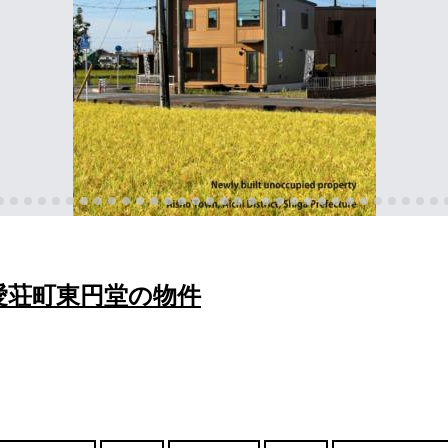
愛荘町東円堂の物件