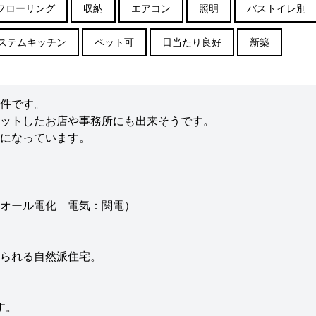
フローリング
収納
エアコン
照明
バストイレ別
ステムキッチン
ペット可
日当たり良好
新築
件です。
ットしたお店や事務所にも出来そうです。
になっています。
オール電化 電気：関電）
られる自然派住宅。
す。