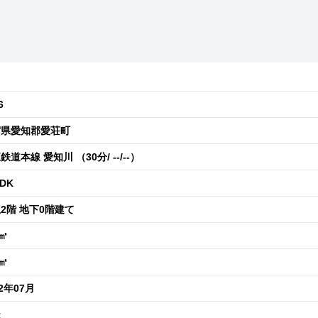
6
賀県愛知郡愛荘町
鉄道本線 愛知川 （30分/ --/--）
LDK
2階 地下0階建て
3㎡
9㎡
22年07月
造