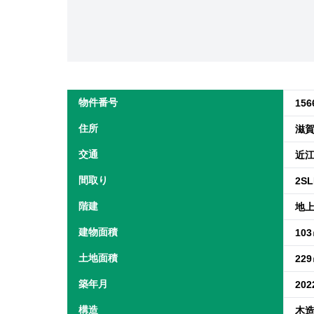
物件番号
156
住所
滋
交通
近江
間取り
2S
階建
地上
建物面積
10
土地面積
22
築年月
20
構造
木