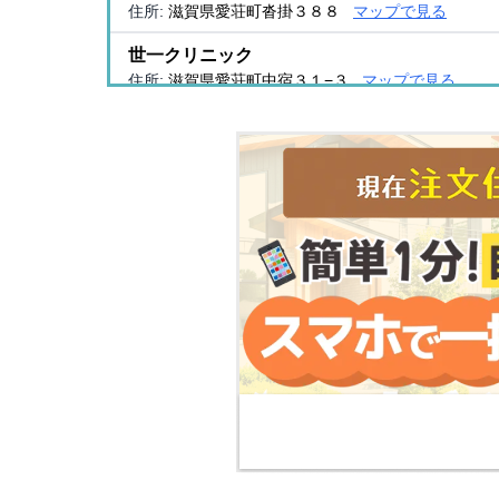
住所:
滋賀県愛荘町沓掛３８８
マップで見る
世一クリニック
住所:
滋賀県愛荘町中宿３１−３
マップで見る
旧 愛知川 中村医院
住所:
滋賀県愛荘町平居５８８
マップで見る
秦荘歯科診療所
住所:
滋賀県愛知郡 滋賀県愛知郡愛荘町安孫子1346