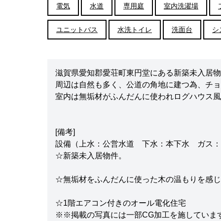
電気
水道
専用庭
室内洗濯場
ユニットバス
水洗トイレ
洗面台
シ
滋賀県愛知郡愛荘町東円堂にある新築未入居物
周辺は自然も多く、公道の角地に建つ為、チョ
室内は無垢材がふんだんに使われログハウス風
[備考]
設備（上水：公営水道 下水：本下水 ガス：
☆新築未入居物件。
☆無垢材をふんだんに使った木の温もりを感じ
☆1階エアコン付きのオール電化住宅
※※掲載の写真には一部CG加工を施していま