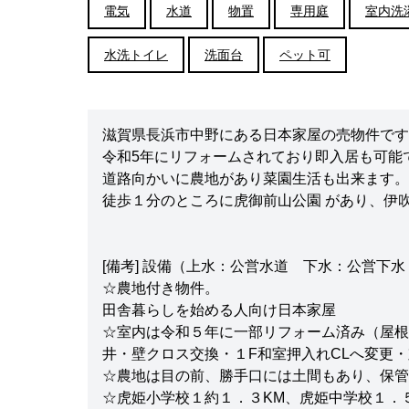
電気
水道
物置
専用庭
室内洗
水洗トイレ
洗面台
ペット可
滋賀県長浜市中野にある日本家屋の売物件です
令和5年にリフォームされており即入居も可能
道路向かいに農地があり菜園生活も出来ます。
徒歩１分のところに虎御前山公園 があり、伊
[備考] 設備（上水：公営水道 下水：公営下
☆農地付き物件。
田舎暮らしを始める人向け日本家屋
☆室内は令和５年に一部リフォーム済み（屋根
井・壁クロス交換・１F和室押入れCLへ変更
☆農地は目の前、勝手口には土間もあり、保管
☆虎姫小学校１約１．３KM、虎姫中学校１．