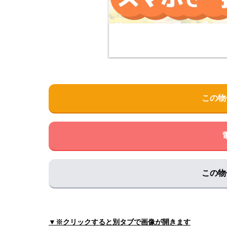
住所:
滋賀県長浜市宮司町６４４
マップで見る
西川医院
住所:
滋賀県長浜市元浜町２８−３１
マップで見る
長浜赤十字病院 地域医療連携室
住所:
滋賀県長浜市宮前町１４−７
マップで見る
セフィロト病院
この物
住所:
滋賀県長浜市寺田町２５７
マップで見る
虎姫診療所
住所:
滋賀県長浜市田町６１
マップで見る
近藤クリニック
住所:
滋賀県長浜市元浜町３０−２６
マップで見る
この物
クリニックムライ
住所:
滋賀県長浜市八幡中山町８０４−４
マップで
下坂クリニック
▼※クリックすると別タブで画像が開きます
住所:
滋賀県長浜市下坂中町１７７−６
マップで見