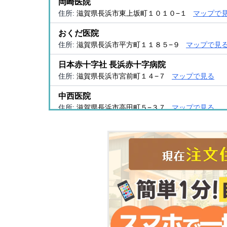
岡崎医院
住所:
滋賀県長浜市東上坂町１０１０−１
マップで
おくだ医院
住所:
滋賀県長浜市平方町１１８５−９
マップで見
日本赤十字社 長浜赤十字病院
住所:
滋賀県長浜市宮前町１４−７
マップで見る
中西医院
住所:
滋賀県長浜市高田町５−３７
マップで見る
中川医院
住所:
滋賀県長浜市曽根町１２２５
マップで見る
澤田医院
住所:
滋賀県長浜市大宮町５−２４
マップで見る
東野医院
住所:
滋賀県長浜市加田町１８３９
マップで見る
垣見医院