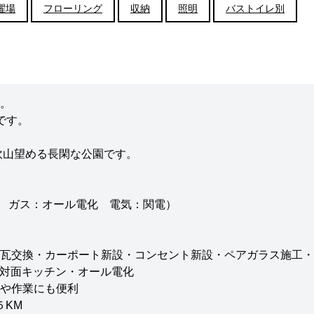
濯場
フローリング
収納
照明
バストイレ別
。
です。
吹山望める長閑な公園です。
水 ガス：オール電化 電気：関電）
瓦交換・カーポート新設・コンセント新設・ペアガラス施工・
・対面キッチン・オール電化
や作業にも便利
５KM