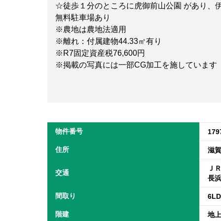
☆徒歩１分のところに虎御前山公園 があり、
無料駐車場あり
※農地は農地法適用
※離れ：付属建物44.33㎡有り
※R7固定資産税76,600円
※掲載の写真には一部CG加工を施しています
物件番号
179
住所
滋
ＪＲ
交通
長
間取り
6L
階建
地上