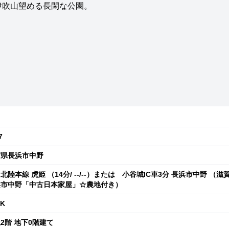
伊吹山望める長閑な公園。
7
賀県長浜市中野
北陸本線 虎姫 （14分/ --/--）または 小谷城IC車3分 長浜市中野 （滋
浜市中野「中古日本家屋」☆農地付き）
DK
2階 地下0階建て