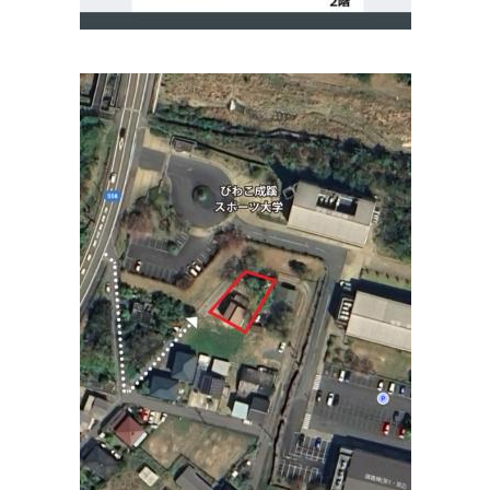
住所:
滋賀県大津市長等２丁目３−３８
マップで見る
まつうら総合内科クリニック
住所:
滋賀県大津市馬場２丁目９−１ IBOTSU102
マップで見
る
たきもとクリニック
住所:
滋賀県大津市春日町２−１
マップで見る
医療法人つかだ内科クリニック
住所:
滋賀県大津市馬場３丁目１３−２６
マップで見る
おおつき内科クリニック 内科 循環器内科 糖尿病内科
住所:
滋賀県大津市二本松１−１ ブランチ大津京 2階
マップ
で見る
滋賀大津そけいヘルニア外科クリニック
住所:
滋賀県大津市馬場２丁目１２−６１ ZEZE・ヒルズ 4F
マップで見る
いながきハートクリニック
住所:
滋賀県大津市蓮池町１４−２４
マップで見る