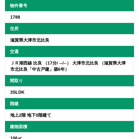
物件番号
1788
住所
滋賀県大津市北比良
交通
ＪＲ湖西線 比良 （17分/ --/--） 大津市北比良 （滋賀県大津
市北比良「中古戸建」築6年）
間取り
3SLDK
階建
地上2階 地下0階建て
建物面積
106㎡