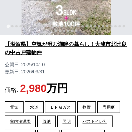
【滋賀県】空気が澄む湖畔の暮らし！大津市北比良
の中古戸建物件
公開日:
2025/10/10
更新日:
2026/03/31
2,980
万円
価格:
電気
水道
ＬＰＧガス
物置
専用庭
室内洗濯場
収納
照明
バストイレ別