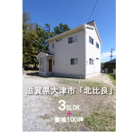
住所:
滋賀県大津市見世２丁目１２−１２
マップで見る
大津ファミリークリニック
住所:
滋賀県大津市大門通１１−１１
マップで見る
いのうえ内科クリニック
住所:
滋賀県大津市桜野町２丁目４−７
マップで見る
大津市民病院
住所:
滋賀県大津市本宮２丁目９−９
マップで見る
大西医院
住所:
滋賀県大津市中央３丁目１−１６
マップで見る
藤井医院
住所:
滋賀県大津市馬場１丁目６−１９
マップで見る
日本赤十字社大津赤十字病院
住所:
滋賀県大津市長等１丁目１−３５
マップで見る
高槻医院
住所:
滋賀県大津市松本２丁目４−３７
マップで見る