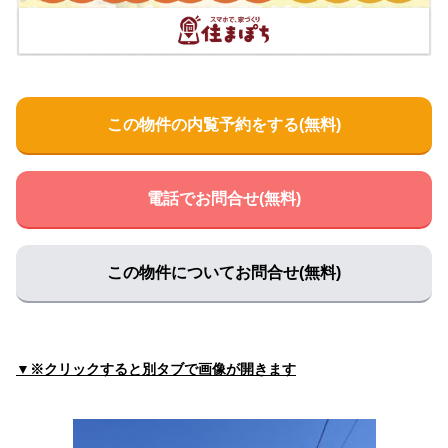
桂田医院
住所:
滋賀県大津市長等３丁目１−３３
マップで見る
波田内科医院
住所:
滋賀県大津市滋賀里１丁目８−２８
マップで見る
この物件の内覧予約をする(無料)
西山医院
住所:
滋賀県大津市皇子が丘２丁目２−１２
マップで見る
電話でお問合せ(無料)
石場診療所
住所:
滋賀県大津市石場９−６
マップで見る
ひかり病院
この物件についてお問合せ(無料)
住所:
滋賀県大津市際川３丁目３５−1号
マップで見る
光吉医院
住所:
滋賀県大津市浜大津２丁目２−２
マップで見る
▼※クリックすると別タブで画像が開きます
伊藤医院
住所:
滋賀県大津市錦織３丁目１６−２３
マップで見る
伏木医院