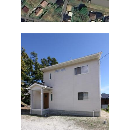
湖都クリニック内科循環器内科
住所:
滋賀県大津市皇子が丘２丁目９−１３ ワイズアクト
マップで見る
冨岡クリニック
住所:
滋賀県大津市松山町１０−３３ 循環器内科冨岡クリニ
ック
マップで見る
青地うえだクリニック
住所:
滋賀県大津市京町１丁目３−３３
マップで見る
吉田医院
住所:
滋賀県大津市中央１丁目２−９
マップで見る