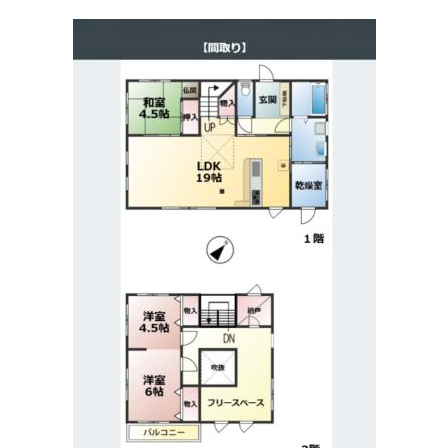
滋賀里病院
住所:
滋賀県大津市滋賀里１丁目１８−４１
マップで見る
みらいメディカルクリニック大津京
住所:
滋賀県大津市皇子が丘２丁目７−３０ 1階
マップで見る
いしはらファミリークリニック
住所:
滋賀県大津市見世１丁目21番40号
マップで見る
にしだ内科・消化器科クリニック
住所:
滋賀県大津市馬場２丁目１２−６１ ZEZE・ヒルズ 2F
マップで見る
栗本医院
住所:
滋賀県大津市大門通３−２９
マップで見る
泉内科循環器科医院
住所:
滋賀県大津市見世２丁目６−１３
マップで見る
滋賀県職員診療所
住所:
滋賀県大津市京町４丁目１−８
マップで見る
さかもと医院