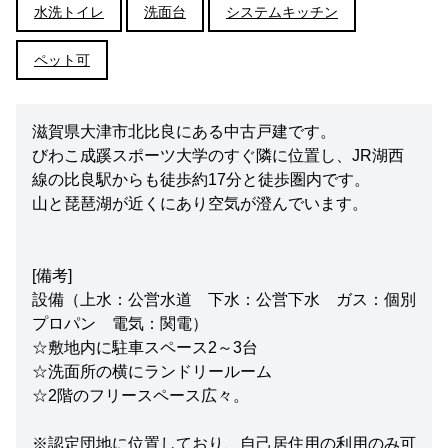
水洗トイレ
洗面台
システムキッチン
ペット可
滋賀県大津市北比良にある中古戸建です。
びわこ成蹊スポーツ大学のすぐ隣に位置し、JR湖西
線の比良駅からも徒歩約17分と徒歩圏内です。
山と琵琶湖が近くにあり空気が澄んでいます。
[備考]
設備（上水：公営水道 下水：公営下水 ガス：個別
プロパン 電気：関電）
☆敷地内に駐車スペース2～3台
☆洗面所の横にランドリールーム
☆2階のフリースペース広々。
※認定団地に位置しており、自己居住用の利用のみ可