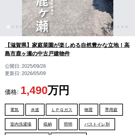
【滋賀県】家庭菜園が楽しめる自然豊かな立地！高
島市鹿ヶ瀬の中古戸建物件
公開日:
2025/09/28
更新日:
2026/05/09
1,490
万円
価格:
電気
水道
ＬＰＧガス
物置
専用庭
室内洗濯場
収納
照明
バストイレ別