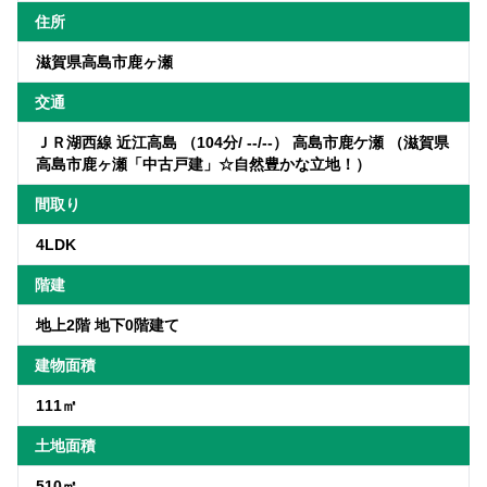
住所
滋賀県高島市鹿ヶ瀬
交通
ＪＲ湖西線 近江高島 （104分/ --/--） 高島市鹿ケ瀬 （滋賀県
高島市鹿ヶ瀬「中古戸建」☆自然豊かな立地！）
間取り
4LDK
階建
地上2階 地下0階建て
建物面積
111㎡
土地面積
510㎡