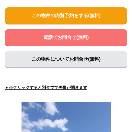
土田医院
住所:
滋賀県高島市安曇川町末広３丁目２２−１
マップで見
この物件の内覧予約をする(無料)
る
前川クリニック
住所:
滋賀県高島市今津町桜町１丁目７−３
マップで見る
電話でお問合せ(無料)
澤村クリニック
住所:
滋賀県高島市新旭町旭１丁目７−１
マップで見る
この物件についてお問合せ(無料)
しらい助産院
住所:
滋賀県高島市宮野３９６
マップで見る
多胡クリニック
住所:
滋賀県高島市安曇川町南船木６８０−２
マップで見る
▼※クリックすると別タブで画像が開きます
小泉クリニック
住所:
滋賀県高島市安曇川町西万木１２６４−１
マップで見
る
まつだ内科・歯科クリニック
住所:
滋賀県高島市 新旭町旭696番地
マップで見る