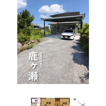
まつだ内科歯科クリニック
住所:
滋賀県高島市新旭町旭６９６
マップで見る
まつもと整形外科
住所:
滋賀県高島市新旭町旭８７０−２０
マップで見る
野上歯科医院
住所:
滋賀県高島市新旭町旭２丁目２−４
マップで見る
安原歯科医院
住所:
滋賀県高島市安曇川町田中４５−３
マップで見る
やすはら眼科クリニック
住所:
滋賀県高島市新旭町６ 熊野本 1-6-8
マップで見る
あど動物病院
住所:
滋賀県高島市安曇川町中央１丁目２−１８
マップで見
る
山内耳鼻いんこう科
住所:
滋賀県高島市新旭町熊野本１丁目１−１５
マップで見
る