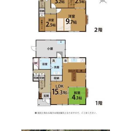
うえの内科消化器科内視鏡クリニック
住所:
滋賀県高島市新旭町熊野本１丁目１−１
マップで見る
うえはら歯科
住所:
滋賀県高島市新旭町旭１丁目９−４
マップで見る
ときわの森動物病院
住所:
滋賀県高島市安曇川町常磐木１２２１
マップで見る
あさひ動物病院
住所:
滋賀県高島市新旭町熊野本１丁目７−２０
マップで見
る
はれやま眼科
住所:
滋賀県高島市安曇川町末広３丁目２−２
マップで見る
メディケアさくら（医療法人）
住所:
滋賀県高島市新旭町旭６０５−１
マップで見る
みやもとこども診療所
住所:
滋賀県高島市安曇川町末広１丁目１４
マップで見る