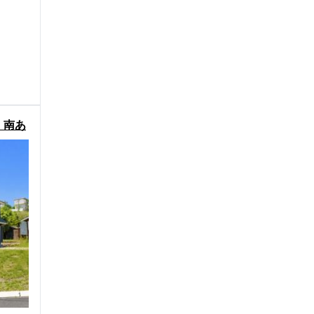
！南あ
ス物件