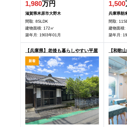
1,980
万円
1,500
滋賀県米原市大野木
兵庫県朝
間取: 8SLDK
間取: 11S
建物面積: 172㎡
建物面積: 
築年月: 1903年01月
築年月: 1
【兵庫県】老後も暮らしやすい平屋
【和歌山
建住宅！丹波市春日町下三井庄の1
浜町の中
新着
階建物件