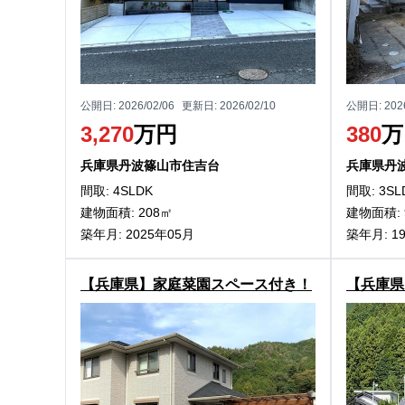
公開日:
2026/02/06
更新日:
2026/02/10
公開日:
202
3,270
万円
380
万
兵庫県丹波篠山市住吉台
兵庫県丹
間取: 4SLDK
間取: 3SL
建物面積: 208㎡
建物面積: 
築年月: 2025年05月
築年月: 1
【兵庫県】家庭菜園スペース付き！
【兵庫県
丹波市山南町下滝の2階建物件
に囲まれ
建物件