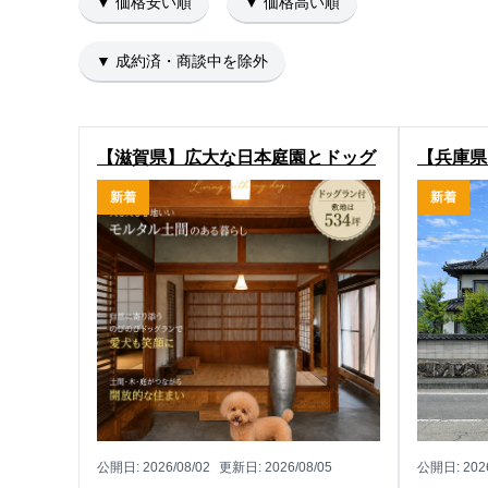
▼ 価格安い順
▼ 価格高い順
▼ 成約済・商談中を除外
【滋賀県】広大な日本庭園とドッグ
【兵庫県
ラン付き！米原市大野木の中古戸建
朝来市伊
新着
新着
物件
公開日:
2026/08/02
更新日:
2026/08/05
公開日:
202