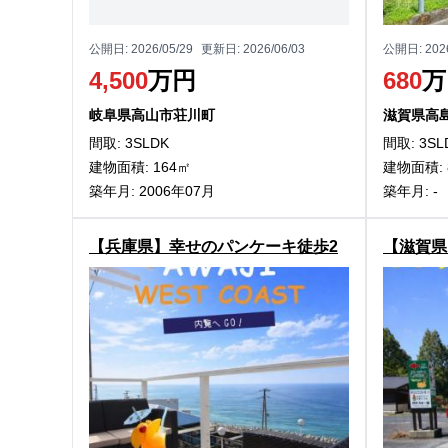
公開日:
2026/05/29
更新日:
2026/06/03
公開日:
202
4,500
万円
680
万
岐阜県高山市荘川町
滋賀県高
間取: 3SLDK
間取: 3SL
建物面積: 164㎡
建物面積: 
築年月: 2006年07月
築年月: -
【兵庫県】幸せのパンケーキ徒歩2
【滋賀県
分！淡路市尾崎の中古別荘物件
近く高島