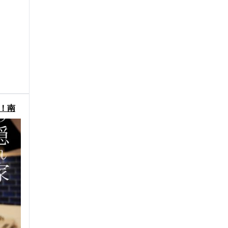
！南
物件