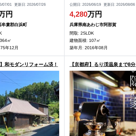
6/07/01
更新日:
2026/07/26
公開日:
2026/06/19
更新日:
2026/08/06
万円
4,280
万円
西牟婁郡白浜町
兵庫県南あわじ市阿那賀
K
間取: 2SLDK
364㎡
建物面積: 107㎡
975年12月
築年月: 2016年08月
】和モダンリフォーム済！
【京都府】るり渓温泉まで8分
木宮前坊の古民家物件
丹市園部町大河内の中古別荘