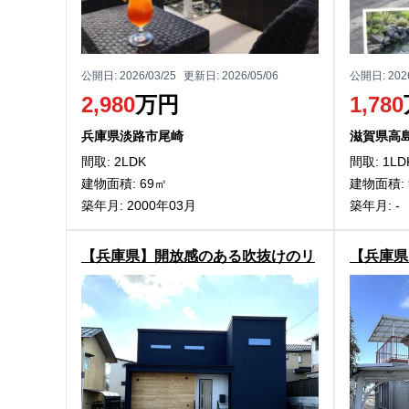
公開日:
2026/03/25
更新日:
2026/05/06
公開日:
202
2,980
万円
1,780
兵庫県淡路市尾崎
滋賀県高
間取: 2LDK
間取: 1LD
建物面積: 69㎡
建物面積: 
築年月: 2000年03月
築年月: -
【兵庫県】開放感のある吹抜けのリ
【兵庫県
ビング！丹波篠山市住吉台の2階建
篠山市黒
物件