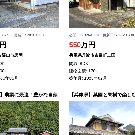
6/02/05
更新日:
2026/02/10
公開日:
2026/01/20
更新日:
2026/01/30
円
550
万円
波篠山市黒岡
兵庫県丹波市市島町上田
DK
間取: 8DK
90㎡
建物面積: 170㎡
980年05月
築年月: 1989年02月
】農業に最適！豊かな自然
【兵庫県】菜園と果樹で楽し
た丹波市氷上町三方の2階
生活！丹波市氷上町新郷の2階
件