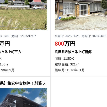
5/12/02
更新日:
2025/12/07
公開日:
2025/11/25
更新日:
2026/04/08
万円
800
万円
波市氷上町三方
兵庫県丹波市氷上町新郷
K
間取: 11SDK
186㎡
建物面積: 321㎡
973年09月
築年月: 1978年01月
県】格安中古物件！別荘ラ
能！