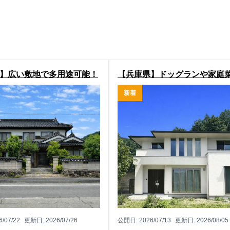
】広い敷地で多用途可能！
【兵庫県】ドッグランや家庭
由市場の2階建物件
楽しめる庭付き！丹波市氷上
新着
庄の注文住宅物件
6/07/22
更新日:
2026/07/26
公開日:
2026/07/13
更新日:
2026/08/05