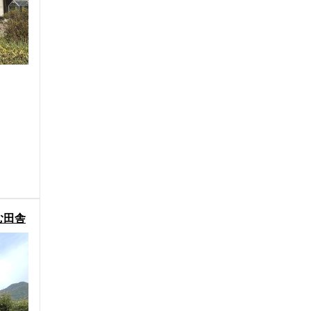
む田舎
建物