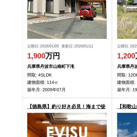
公開日:
2026/01/05
更新日:
2026/01/11
公開日:
202
1,900
万円
1,200
兵庫県丹波市山南町下滝
兵庫県丹
間取: 4SLDK
間取: 12D
建物面積: 114㎡
建物面積: 
築年月: 2009年07月
築年月: 1
【徳島県】釣り好き必見！海まで徒
【和歌山
歩数秒の美波町恵比須浜の中古別荘
イフを堪
物件