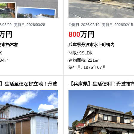
6/03/20
更新日:
2026/03/28
公開日:
2026/02/10
更新日:
2026/02/15
万円
800
万円
島市朽木柏
兵庫県丹波市氷上町鴨内
K
間取: 9SLDK
94㎡
建物面積: 221㎡
築年月: 1975年07月
】生活至便な好立地！丹波
【兵庫県】生活便利！丹波市
岡の2階建物件
上田の2階建物件