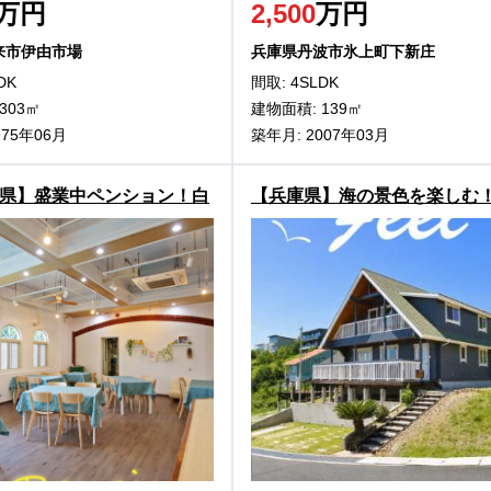
万円
2,500
万円
来市伊由市場
兵庫県丹波市氷上町下新庄
DK
間取: 4SLDK
303㎡
建物面積: 139㎡
975年06月
築年月: 2007年03月
県】盛業中ペンション！白
【兵庫県】海の景色を楽しむ
古ペンション物件
わじ市阿那賀の中古ログハウ