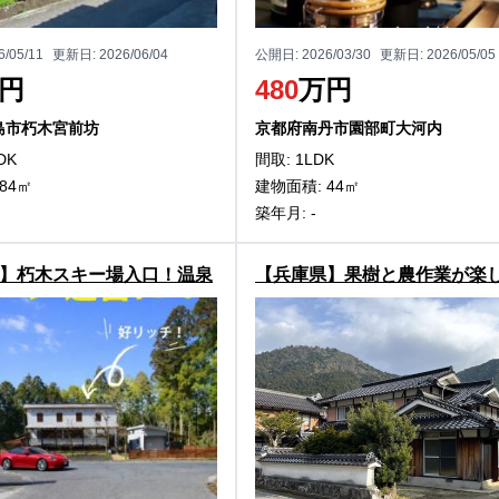
6/05/11
更新日:
2026/06/04
公開日:
2026/03/30
更新日:
2026/05/05
円
480
万円
島市朽木宮前坊
京都府南丹市園部町大河内
DK
間取: 1LDK
84㎡
建物面積: 44㎡
築年月: -
】朽木スキー場入口！温泉
【兵庫県】果樹と農作業が楽
市朽木柏の中古別荘物件
る！氷上町鴨内の2階建物件