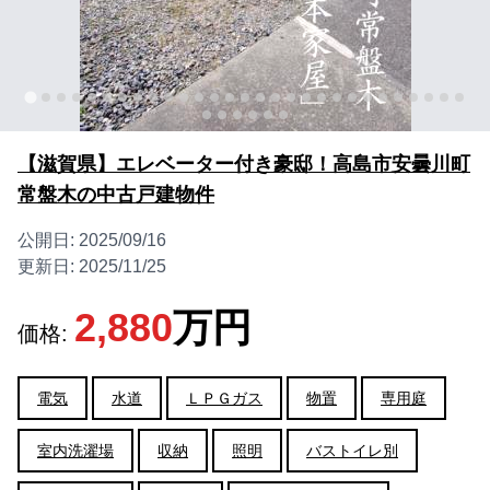
【滋賀県】エレベーター付き豪邸！高島市安曇川町
常盤木の中古戸建物件
公開日:
2025/09/16
更新日:
2025/11/25
2,880
万円
価格:
電気
水道
ＬＰＧガス
物置
専用庭
室内洗濯場
収納
照明
バストイレ別