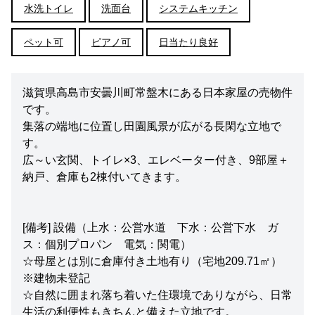
水洗トイレ
洗面台
システムキッチン
ペット可
ピアノ可
日当たり良好
滋賀県高島市安曇川町常盤木にある日本家屋の売物件
です。
集落の端地に位置し田園風景が広がる長閑な立地で
す。
広～い玄関、トイレ×3、エレベーター付き、9部屋＋
納戸、倉庫も2棟付いてきます。
[備考] 設備（上水：公営水道 下水：公営下水 ガ
ス：個別プロパン 電気：関電）
☆母屋とは別に倉庫付き土地有り（宅地209.71㎡）
※建物未登記
☆自然に囲まれ落ち着いた住環境でありながら、日常
生活の利便性もきちんと備えた立地です。