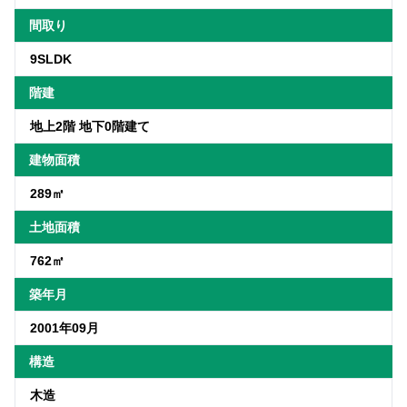
間取り
9SLDK
階建
地上2階 地下0階建て
建物面積
289㎡
土地面積
762㎡
築年月
2001年09月
構造
木造