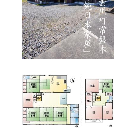
安原歯科医院
住所:
滋賀県高島市安曇川町田中４５−３
マップで見る
やすはら眼科クリニック
住所:
滋賀県高島市新旭町６ 熊野本 1-6-8
マップで見る
あど動物病院
住所:
滋賀県高島市安曇川町中央１丁目２−１８
マップで見
る
山内耳鼻いんこう科
住所:
滋賀県高島市新旭町熊野本１丁目１−１５
マップで見
る
うえの内科消化器科内視鏡クリニック
住所:
滋賀県高島市新旭町熊野本１丁目１−１
マップで見る
うえはら歯科
住所:
滋賀県高島市新旭町旭１丁目９−４
マップで見る
ときわの森動物病院
住所:
滋賀県高島市安曇川町常磐木１２２１
マップで見る