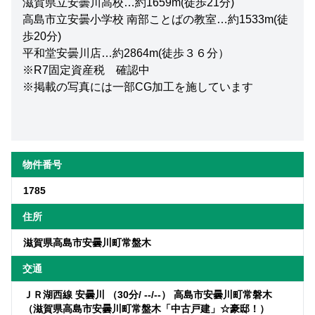
滋賀県立安曇川高校…約1659m(徒歩21分)
高島市立安曇小学校 南部ことばの教室…約1533m(徒
歩20分)
平和堂安曇川店…約2864m(徒歩３６分）
※R7固定資産税 確認中
※掲載の写真には一部CG加工を施しています
物件番号
1785
住所
滋賀県高島市安曇川町常盤木
交通
ＪＲ湖西線 安曇川 （30分/ --/--） 高島市安曇川町常磐木
（滋賀県高島市安曇川町常盤木「中古戸建」☆豪邸！）