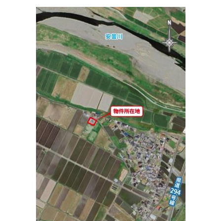
あさひ動物病院
住所:
滋賀県高島市新旭町熊野本１丁目７−２０
マップで見
る
はれやま眼科
住所:
滋賀県高島市安曇川町末広３丁目２−２
マップで見る
メディケアさくら（医療法人）
住所:
滋賀県高島市新旭町旭６０５−１
マップで見る
みやもとこども診療所
住所:
滋賀県高島市安曇川町末広１丁目１４
マップで見る