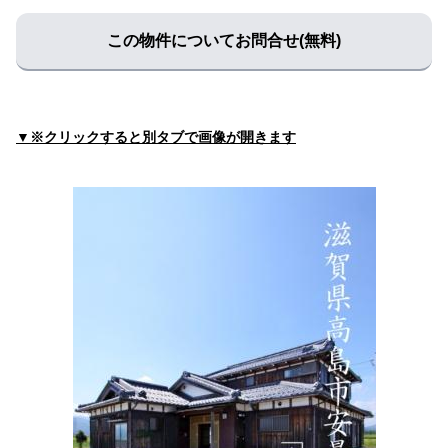
住所:
滋賀県高島市新旭町旭１丁目７−１
マップで見る
この物件についてお問合せ(無料)
しらい助産院
住所:
滋賀県高島市宮野３９６
マップで見る
多胡クリニック
住所:
滋賀県高島市安曇川町南船木６８０−２
マップで見る
▼※クリックすると別タブで画像が開きます
小泉クリニック
住所:
滋賀県高島市安曇川町西万木１２６４−１
マップで見
る
まつだ内科・歯科クリニック
住所:
滋賀県高島市 新旭町旭696番地
マップで見る
まつだ内科歯科クリニック
住所:
滋賀県高島市新旭町旭６９６
マップで見る
まつもと整形外科
住所:
滋賀県高島市新旭町旭８７０−２０
マップで見る
野上歯科医院
住所:
滋賀県高島市新旭町旭２丁目２−４
マップで見る