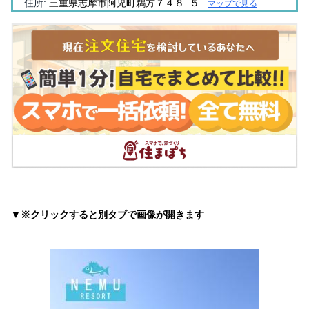
住所:
三重県志摩市阿児町鵜方７４８−５
マップで見る
向井内科
住所:
三重県志摩市阿児町鵜方２４５２−３
マップで見る
齋木内科
住所:
三重県志摩市阿児町鵜方１２０６−４
マップで見る
中瀬外科胃腸科
住所:
三重県志摩市阿児町鵜方３０３６−３
マップで見る
林クリニック
住所:
三重県志摩市阿児町鵜方４８３６
マップで見る
尾崎内科
住所:
三重県志摩市阿児町神明２８９−１
マップで見る
▼※クリックすると別タブで画像が開きます
服部内科
住所:
三重県志摩市阿児町鵜方３１２６−１５
マップで見る
金児外科医院
住所:
三重県志摩市阿児町鵜方１２２１−１
マップで見る