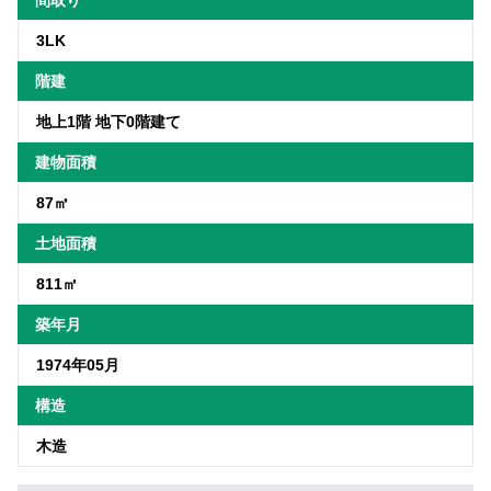
間取り
3LK
階建
地上1階 地下0階建て
建物面積
87㎡
土地面積
811㎡
築年月
1974年05月
構造
木造