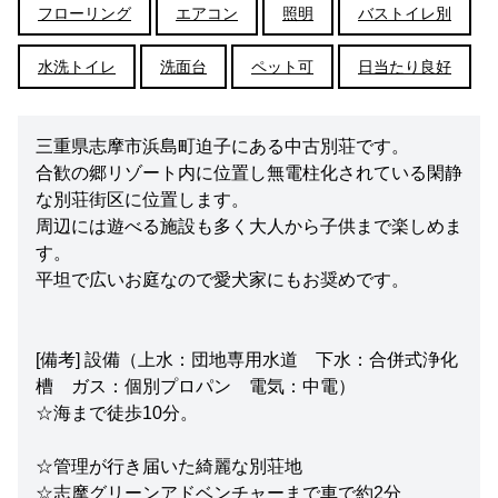
フローリング
エアコン
照明
バストイレ別
水洗トイレ
洗面台
ペット可
日当たり良好
三重県志摩市浜島町迫子にある中古別荘です。
合歓の郷リゾート内に位置し無電柱化されている閑静
な別荘街区に位置します。
周辺には遊べる施設も多く大人から子供まで楽しめま
す。
平坦で広いお庭なので愛犬家にもお奨めです。
[備考] 設備（上水：団地専用水道 下水：合併式浄化
槽 ガス：個別プロパン 電気：中電）
☆海まで徒歩10分。
☆管理が行き届いた綺麗な別荘地
☆志摩グリーンアドベンチャーまで車で約2分