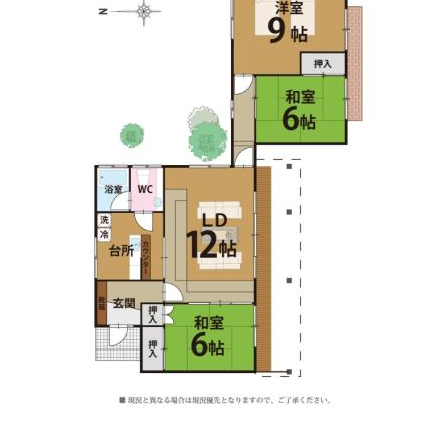
志摩動物医院
住所:
三重県志摩市阿児町鵜方３２３５−１
マップで見る
福田歯科医院
住所:
三重県志摩市阿児町鵜方２４５３−３
マップで見る
うえむら整形外科
住所:
三重県志摩市阿児町甲賀４４５２
マップで見る
志摩こどもの城クリニック
住所:
三重県志摩市阿児町鵜方３００９−２３
マップで見る
志摩病院
住所:
三重県志摩市阿児町鵜方
マップで見る
みぞぐち動物病院
住所:
三重県志摩市阿児町鵜方３００９−２９
マップで見る
医療法人 豊和会
住所:
三重県志摩市阿児町鵜方２５５５−１
マップで見る
志摩病院