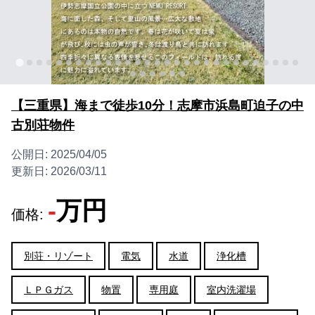
【三重県】海まで徒歩10分！志摩市浜島町迫子の中
古別荘物件
公開日:
2025/04/05
更新日:
2026/03/11
-
万円
価格:
別荘・リゾート
電気
水道
浄化槽
ＬＰＧガス
物置
専用庭
室内洗濯場