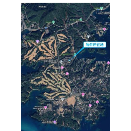
住所:
三重県志摩市阿児町鵜方
マップで見る
三十三銀行 三重県立志摩病院ATM
住所:
三重県志摩市阿児町鵜方１２５７−１２５７
マップで
見る
宮村眼科
住所:
三重県志摩市阿児町鵜方３１６３−７
マップで見る
志摩市 総合保健センター
住所:
三重県志摩市阿児町鵜方３０９８−１
マップで見る
小川三療院
住所:
三重県志摩市阿児町鵜方４０１７−１
マップで見る
はな犬猫医院
住所:
三重県志摩市阿児町鵜方４８２２
マップで見る
OIC訪問歯科診療部
住所:
三重県志摩市阿児町阿児町鵜方５０１９
マップで見る
志摩神明駅
住所:
三重県志摩市阿児町神明
マップで見る