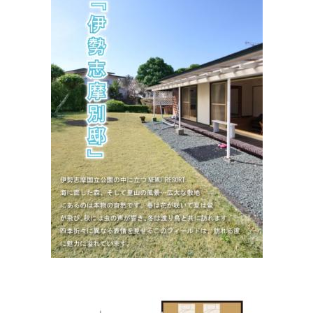
志摩市役所 休日夜間応急診療所
住所:
三重県志摩市阿児町鵜方３０９８−９
マップで見る
医療法人順裕会 いずみ耳鼻咽喉科
住所:
三重県志摩市阿児町鵜方５０１７
マップで見る
鵜飼耳鼻咽喉科・アレルギー科
住所:
三重県志摩市阿児町鵜方３２８３−２
マップで見る
中林皮フ科クリニック
住所:
三重県志摩市阿児町鵜方３２４２−２
マップで見る
（社）志摩医師会
住所:
三重県志摩市阿児町鵜方２５４８−２
マップで見る
和穂歯科医院
住所:
三重県志摩市阿児町神明１１０７−１３２
マップで見
る
いしがみ整形外科
住所:
三重県志摩市阿児町鵜方２４２０−６
マップで見る
たのうえ眼科
住所:
三重県志摩市阿児町鵜方３０９８−１５
マップで見る