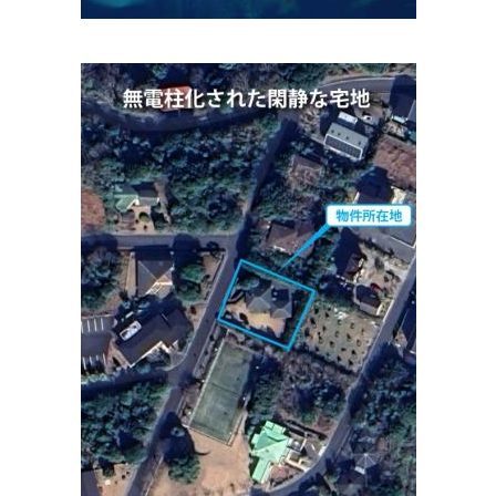
なぎクリニック
住所:
三重県志摩市阿児町鵜方４０５７−１
マップで見る