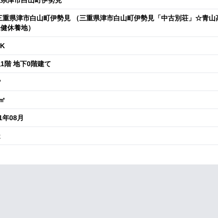
重県津市白山町伊勢見
三重県津市白山町伊勢見 （三重県津市白山町伊勢見「中古別荘」☆青山
保健休養地）
DK
1階 地下0階建て
㎡
4㎡
91年08月
造