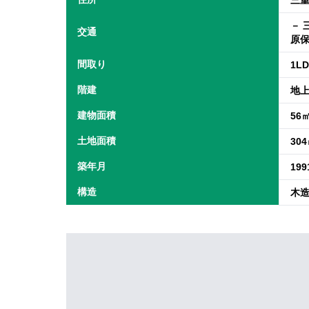
三
－ 
交通
原
間取り
1L
階建
地上
建物面積
56
土地面積
30
築年月
19
構造
木