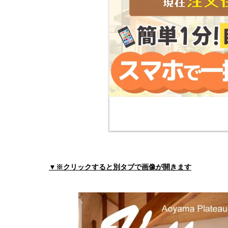
緑の街医院
住所:
三重県津市長岡町３０１８−３
マップで見る
津健康クリニック
住所:
三重県津市観音寺町７９９−７
マップで見る
十愛医院
住所:
三重県津市１１
マップで見る
大橋クリニック
住所:
三重県津市桜橋３丁目６１−４
マップで見る
倉本病院健康管理システム
住所:
三重県津市 津興280−2
マップで見る
増井内科
▼※クリックすると別タブで画像が開きます
住所:
三重県津市長岡町８００−５０１
マップで見
大西医院
住所:
三重県津市藤方２２６３−２ 大西医院
マップ
山の手内科クリニック