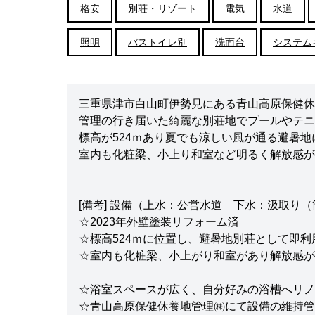
格安
別荘・リゾート
電気
水道
照明
バストイレ別
洗面台
システム
三重県津市白山町伊勢見にある青山高原保健休
管理の行き届いた綺麗な別荘地でプールやテニ
標高が524ｍあり夏でも涼しい風が通る避暑
室内も化粧梁、小上り和室など明るく解放感が
[備考] 設備（上水：公営水道 下水：汲取り
☆2023年外壁塗装リフォーム済
☆標高524ｍに位置し、避暑地別荘として即
☆室内も化粧梁、小上がり和室があり解放感が
☆浴室スペースが広く、自分好みの浴槽へリノ
☆青山高原保健休養地管理㈱にて設備の維持管