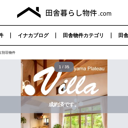
件
イナカブログ
田舎物件カテゴリ
田舎
古別荘物件
1 / 35
成約済です。