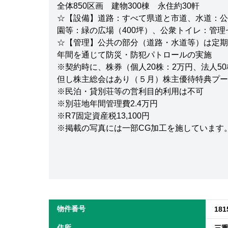
全体850区画 建物300棟 永住約30軒
☆【設備】道路：すべて県道と市道、水道：公
園等：緑の広場（400坪）、公衆トイレ：管
☆【管理】公共の部分（道路・水道等）は定期
年間を通じて防災・防犯パトロールの実施
※契約時に、株券（個人20株：2万円、法人5
但し株主総会はあり（５月）株主優待特典プー
※民泊・貸別荘等の営利目的利用は不可
※別荘地年間管理費2.4万円
※R7固定資産税13,100円
※掲載の写真には一部CG加工を施しています
物件番号
181
住所