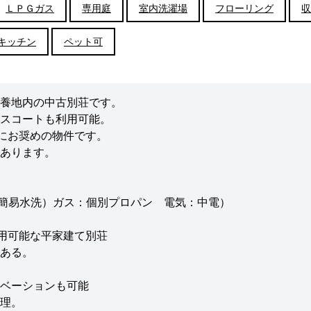
ＬＰＧガス
専用庭
室内洗濯場
フローリング
収
キッチン
ペット可
養地内の中古別荘です。
スコートも利用可能。
地にお奨めの物件です。
あります。
（簡易水洗）ガス：個別プロパン 電気：中電）
利用可能な平家建て別荘
ある。
ベーションも可能
理。