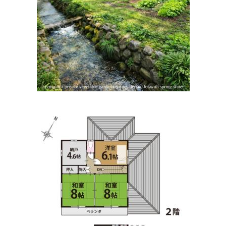
まつだ内科・歯科クリニック
住所:
滋賀県高島市 新旭町旭696番地
マップで見る
まつだ内科歯科クリニック
住所:
滋賀県高島市新旭町旭６９６
マップで見る
まつもと整形外科
住所:
滋賀県高島市新旭町旭８７０−２０
マップで見る
野上歯科医院
住所:
滋賀県高島市新旭町旭２丁目２−４
マップで見る
安原歯科医院
住所:
滋賀県高島市安曇川町田中４５−３
マップで見る
やすはら眼科クリニック
住所:
滋賀県高島市新旭町６ 熊野本 1-6-8
マップで見る
あど動物病院
住所:
滋賀県高島市安曇川町中央１丁目２−１８
マップで見
る