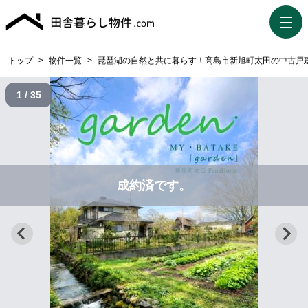
トップ
>
物件一覧
>
琵琶湖の自然と共に暮らす！高島市新旭町太田の中古戸
1 / 35
成約済です。