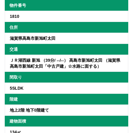
物件番号
1810
住所
滋賀県高島市新旭町太田
交通
ＪＲ湖西線 新旭 （39分/ --/--） 高島市新旭町太田 （滋賀県
高島市新旭町太田「中古戸建」☆水路に面する）
間取り
5SLDK
階建
地上2階 地下0階建て
建物面積
134㎡