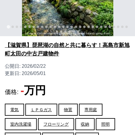
【滋賀県】琵琶湖の自然と共に暮らす！高島市新旭
町太田の中古戸建物件
公開日:
2026/02/22
更新日:
2026/05/01
-
万円
価格:
電気
ＬＰＧガス
物置
専用庭
室内洗濯場
フローリング
収納
照明