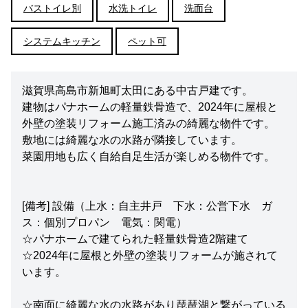
バストイレ別
水洗トイレ
洗面台
システムキッチン
ペット可
滋賀県高島市新旭町太田にある中古戸建です。
建物はパナホームの軽量鉄骨造で、2024年に屋根と
外壁の塗装リフォーム施工済みの綺麗な物件です。
敷地には綺麗な水の水路が隣接しています。
菜園用地も広く自給自足生活が楽しめる物件です。
[備考] 設備（上水：自主井戸 下水：公営下水 ガ
ス：個別プロパン 電気：関電）
☆パナホームで建てられた軽量鉄骨造2階建て
☆2024年に屋根と外壁の塗装リフォームが施されて
います。
☆南面に綺麗な水の水路があり琵琶湖と繋がっている