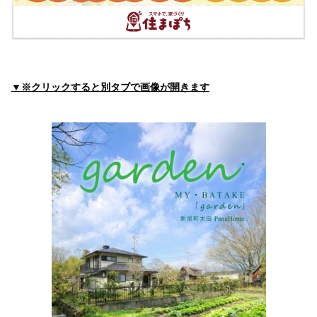
みやもと整形外科クリニック
住所:
滋賀県高島市安曇川町中央３丁目２−２２
マップで見
る
土田医院
住所:
滋賀県高島市安曇川町末広３丁目２２−１
マップで見
▼※クリックすると別タブで画像が開きます
る
前川クリニック
住所:
滋賀県高島市今津町桜町１丁目７−３
マップで見る
澤村クリニック
住所:
滋賀県高島市新旭町旭１丁目７−１
マップで見る
しらい助産院
住所:
滋賀県高島市宮野３９６
マップで見る
多胡クリニック
住所:
滋賀県高島市安曇川町南船木６８０−２
マップで見る
小泉クリニック
住所:
滋賀県高島市安曇川町西万木１２６４−１
マップで見
る