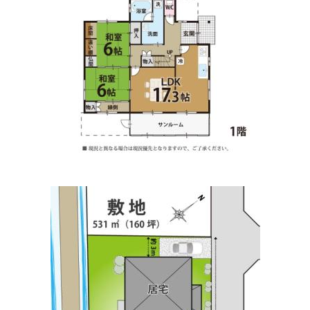
山内耳鼻いんこう科
住所:
滋賀県高島市新旭町熊野本１丁目１−１５
マップで見
る
うえの内科消化器科内視鏡クリニック
住所:
滋賀県高島市新旭町熊野本１丁目１−１
マップで見る
うえはら歯科
住所:
滋賀県高島市新旭町旭１丁目９−４
マップで見る
ときわの森動物病院
住所:
滋賀県高島市安曇川町常磐木１２２１
マップで見る
あさひ動物病院
住所:
滋賀県高島市新旭町熊野本１丁目７−２０
マップで見
る
はれやま眼科
住所:
滋賀県高島市安曇川町末広３丁目２−２
マップで見る
メディケアさくら（医療法人）
住所:
滋賀県高島市新旭町旭６０５−１
マップで見る