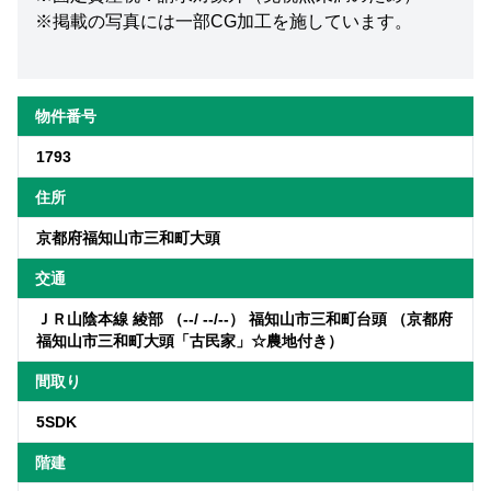
※掲載の写真には一部CG加工を施しています。
物件番号
1793
住所
京都府福知山市三和町大頭
交通
ＪＲ山陰本線 綾部 （--/ --/--） 福知山市三和町台頭 （京都府
福知山市三和町大頭「古民家」☆農地付き）
間取り
5SDK
階建