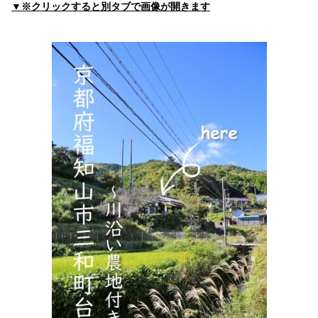
▼※クリックすると別タブで画像が開きます
住所:
京都府福知山市内記４１−６
マップで見る
たぎ内科医院
住所:
京都府福知山市篠尾９３０−４
マップで見る
かやの医院
住所:
京都府福知山市 前田新町３３
マップで見る
京都ルネス病院ＭＲＩ・ＣＴセンター
住所:
京都府福知山市末広町１丁目３８
マップで見る
クリニックまほら
住所:
京都府福知山市駅南町２丁目１８８ クリニック まほ
ら
マップで見る
古川医院
住所:
京都府福知山市 字裏ノ南栄町86番地
マップで見る
いづち医院
住所:
京都府福知山市篠尾９９５
マップで見る
SDS田中
住所:
京都府福知山市前田新町３３９−３
マップで見る