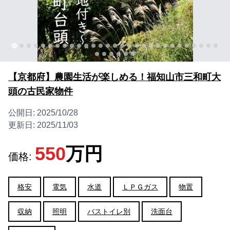
【京都府】農園生活が楽しめる！福知山市三和町大
頭の古民家物件
公開日:
2025/10/28
更新日:
2025/11/03
550
万円
価格:
格安
電気
水道
ＬＰＧガス
物置
収納
照明
バストイレ別
洗面台