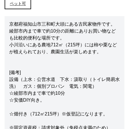
ペット可
京都府福知山市三和町大頭にある古民家物件です。
綾部市内まで車で約10分の距離にありお買い物など
も比較的便利な場所です。
小川沿いにある農地712㎡（215坪）には柿や栗など
が植えられており、農園生活が楽しめます。
[備考]
設備（上水：公営水道 下水：汲取り（トイレ簡易水
洗） ガス：個別プロパン 電気：関電）
☆綾部市内まで車で約10分
☆安価DIY向き。
☆畑付き（712㎡215坪）※仮登記になります。
※固定資産税：請求対象外（免税点未満のため）