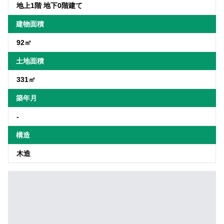
地上1階 地下0階建て
建物面積
92㎡
土地面積
331㎡
築年月
-
構造
木造