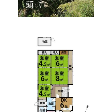
駅南歯科クリニック
住所:
京都府福知山市駅南町２丁目２７
マップで見る
マキタカイロプロクティック(pal)
住所:
京都府福知山市天田 Unnamed Road
マップで見る
（株）ファルコ・バイオシステムズ 福知山営業所
住所:
京都府福知山市東羽合町２６−２６
マップで見る
福知山骨盤整体院
住所:
京都府福知山市土師７４１−１
マップで見る