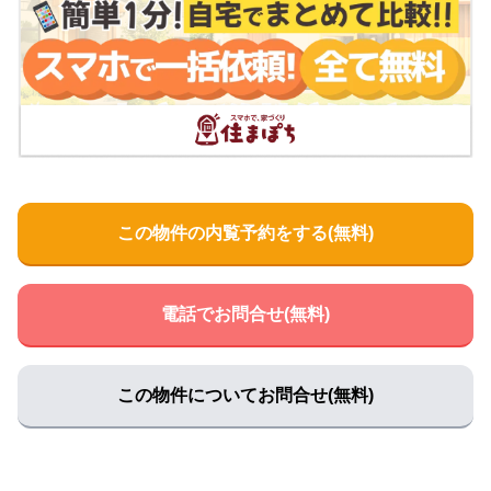
住所:
京都府福知山市上新町３３−２
マップで見る
土佐医院
住所:
京都府福知山市西本町１５４−２
マップで見る
京都ルネスクリニック
住所:
京都府福知山市末広町１丁目３８
マップで見る
もみじヶ丘病院
住所:
京都府福知山市荒木３３７４
マップで見る
この物件の内覧予約をする(無料)
大西内科医院
住所:
京都府福知山市東小谷ケ丘１３０６−２
マップで見る
木村外科内科医院
電話でお問合せ(無料)
住所:
京都府福知山市駅南町２丁目２１５
マップで見る
京都ルネス病院総務課
住所:
京都府福知山市末広町１丁目３８
マップで見る
この物件についてお問合せ(無料)
京都ルネス病院新館
住所:
京都府福知山市末広町４丁目１３
マップで見る
松山内科循環器科医院