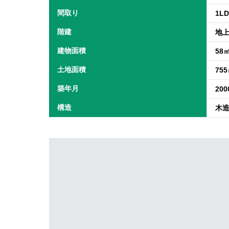
間取り
1L
階建
地上
建物面積
58
土地面積
75
築年月
20
構造
木