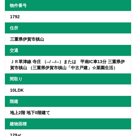
物件番号
1792
住所
三重県伊賀市槙山
交通
ＪＲ草津線 寺庄 （--/ --/--）または 甲南IC車13分 三重県伊
賀市槙山 （三重県伊賀市槙山「中古戸建」☆菜園生活）
間取り
10LDK
階建
地上2階 地下0階建て
建物面積
129㎡