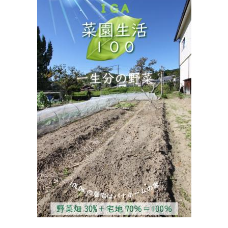
広瀬医院
住所:
三重県伊賀市上野恵美須町１６３８
マップで見る
佐々木内科
住所:
三重県伊賀市緑ケ丘本町１６２９−１
マップで見る
西田医院
住所:
三重県伊賀市三田９１１−３
マップで見る
岡波総合病院岡波健康管理センター
住所:
三重県伊賀市上野桑町１７３４−１７３４
マップで見
る
Sof 伊賀上野
住所:
三重県伊賀市上野魚町２９１５
マップで見る
新医院
住所:
三重県伊賀市上野忍町２４７３
マップで見る
しみずハートクリニック
住所:
三重県伊賀市上野愛宕町１９４０−２
マップで見る