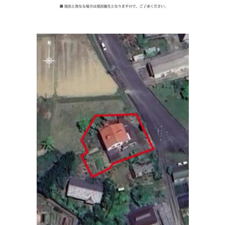
住所:
三重県伊賀市服部町２丁目９０−２
マップで見る
ひねの整形外科
住所:
三重県伊賀市平野城北町１３３
マップで見る
伊賀市健診センター健康管理室
住所:
三重県伊賀市四十九町８３１
マップで見る
松本胃腸内科
住所:
三重県伊賀市荒木
マップで見る
上野病院 認知症疾患医療センター
住所:
三重県伊賀市四十九町２８８８
マップで見る
上野病院
住所:
三重県伊賀市四十九町
マップで見る