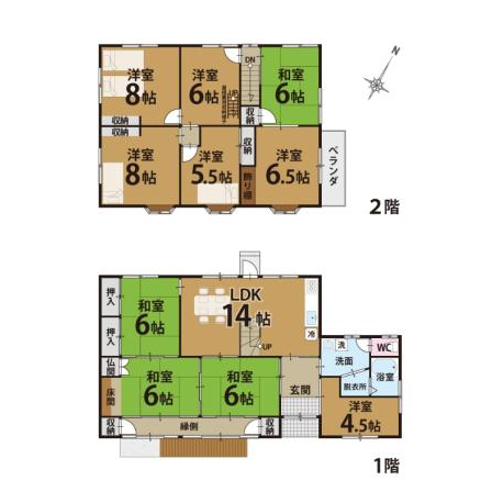
はくほうクリニック
住所:
三重県伊賀市平野西町６６
マップで見る
akiama clinica
住所:
三重県伊賀市服部町２丁目９０
マップで見る
医療法人友和会 たけざわクリニック
住所:
三重県伊賀市小田町749番地の1
マップで見る
ひらい小児科クリニック
住所:
三重県伊賀市西明寺２７８５−８
マップで見る
伊賀市健診センター
住所:
三重県伊賀市四十九町８３１ 四 十 九 町 831
マップで
見る
ＴＮＲ 病理センター
住所:
三重県伊賀市大谷９４６−５
マップで見る
三重県歯科医師会上野支部
住所:
三重県伊賀市上野中町２９７６−１
マップで見る
あきやま腎泌尿器科