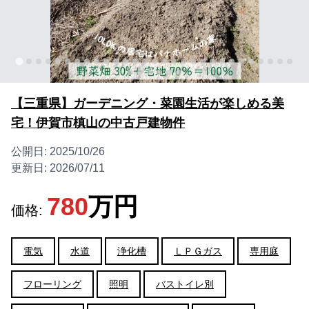
【三重県】ガーデニング・菜園生活が楽しめる美
宅！伊賀市槙山の中古戸建物件
公開日:
2025/10/26
更新日:
2026/07/11
780
万円
価格:
電気
水道
浄化槽
ＬＰＧガス
専用庭
フローリング
照明
バストイレ別