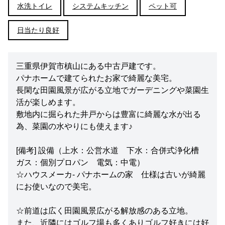
水洗トイレ
システムキッチン
ペット可
日当たり良好
三重県伊賀市槙山にある中古戸建です。
パナホームで建てられたお家で綺麗な美宅。
長閑な田園風景が広がる立地でガーデニングや菜園生
活が楽しめます。
敷地内に掘られた井戸からは豊富に綺麗な水が出る
為、菜園の水やりにも使えます♪
[備考] 設備（上水：公営水道 下水：合併式浄化槽
ガス：個別プロパン 電気：中電）
☆ハウスメーカ- パナホームの家 仕様は古いが綺麗
にお使いなので美宅。
☆前道は広く田園風景広がる解放感のある立地。
また、近隣にはゴルフ場も多くありゴルフ好きには好