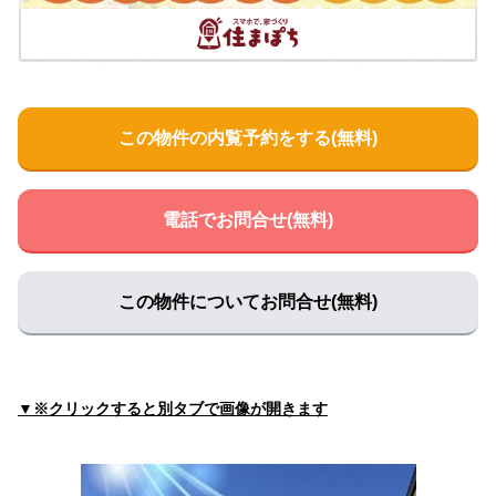
伊藤医院
住所:
三重県伊賀市上野魚町２８８６
マップで見る
おおのクリニック
住所:
三重県伊賀市服部町２丁目９７
マップで見る
この物件の内覧予約をする(無料)
猪木内科医院
住所:
三重県伊賀市小田町２０６−３
マップで見る
緑ヶ丘クリニック
電話でお問合せ(無料)
住所:
三重県伊賀市緑ケ丘本町７６１
マップで見る
竹代クリニック
住所:
三重県伊賀市平野中川原５５７−３
マップで見る
この物件についてお問合せ(無料)
アクアクリニック伊賀
住所:
三重県伊賀市上野丸之内１０−８
マップで見る
上野病院
▼※クリックすると別タブで画像が開きます
住所:
三重県伊賀市四十九町２８８８
マップで見る
あずまクリニック
住所:
三重県伊賀市服部町３丁目１０１
マップで見る