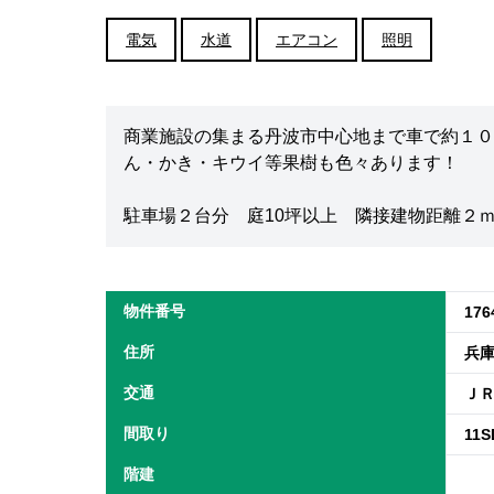
電気
水道
エアコン
照明
商業施設の集まる丹波市中心地まで車で約１０
ん・かき・キウイ等果樹も色々あります！
駐車場２台分 庭10坪以上 隣接建物距離２
物件番号
176
住所
兵
交通
ＪＲ
間取り
11S
階建