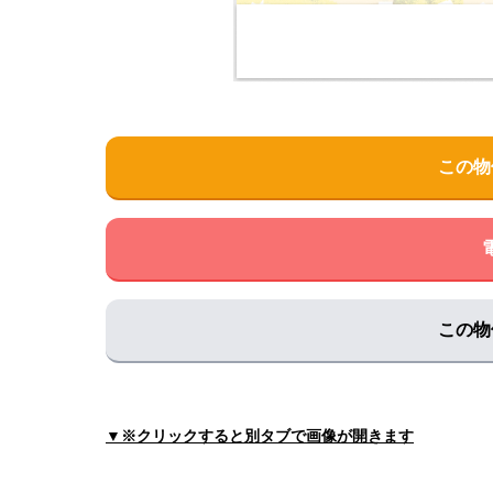
田中歯科クリニック
住所:
兵庫県丹波市氷上町成松５１７−３
マップで
ひかみシルバーホーム
住所:
兵庫県丹波市氷上町絹山１
マップで見る
ひかみ訪問看護ステーション
この物
住所:
兵庫県丹波市氷上町絹山５１３
マップで見る
里皮フ科クリニック
住所:
兵庫県丹波市氷上町横田６２７−１
マップで
海動物病院 丹波往診所
住所:
兵庫県丹波市氷上町本郷４９２−１
マップで
この物
荻野歯科医院
住所:
兵庫県丹波市氷上町成松３７０
マップで見る
わく歯科医院
▼※クリックすると別タブで画像が開きます
住所:
兵庫県丹波市氷上町成松４６０−１
マップで
大森デンタルクリニック