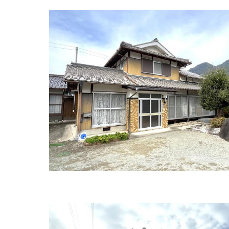
住所:
兵庫県丹波市氷上町石生２５１４−１
マップ
小森獣医科病院
住所:
兵庫県丹波市氷上町市辺２０７−１
マップで
ＪＡ丹波ひかみ 畜産センター・家畜診療所
住所:
兵庫県丹波市氷上町石生５５０
マップで見る
大塚病院前（バス）
住所:
兵庫県丹波市氷上町絹山
マップで見る
大塚病院 居宅介護支援事業所
住所:
兵庫県丹波市氷上町絹山５１３
マップで見る
近藤歯科医院
住所:
兵庫県丹波市氷上町石生１６６４
マップで見
わく歯科医院
住所:
兵庫県丹波市氷上町成松４６０−１
マップで
保尾歯科医院