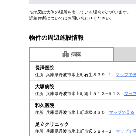
※地図は大体の場所を表している場合がございます。
詳細住所についてはお問い合わせください。
物件の周辺施設情報
病院
長澤医院
住所:
兵庫県丹波市氷上町石生８３９−１
マップで
大塚病院
住所:
兵庫県丹波市氷上町絹山５１３−５１３
マッ
和久医院
住所:
兵庫県丹波市氷上町成松３３０
マップで見る
足立クリニック
住所:
兵庫県丹波市氷上町市辺５８４−３
マップで