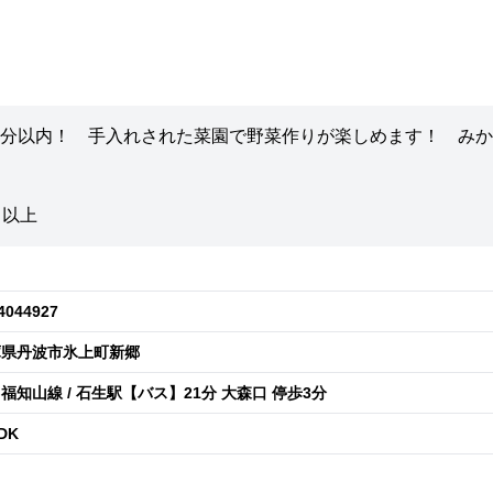
分以内！ 手入れされた菜園で野菜作りが楽しめます！ みか
ｍ以上
4044927
庫県丹波市氷上町新郷
福知山線 / 石生駅【バス】21分 大森口 停歩3分
DK