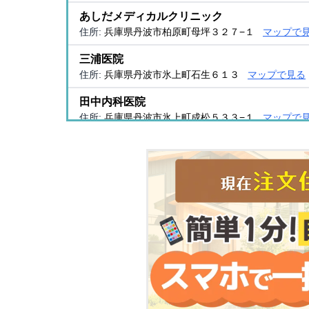
あしだメディカルクリニック
住所:
兵庫県丹波市柏原町母坪３２７−１
マップで
三浦医院
住所:
兵庫県丹波市氷上町石生６１３
マップで見る
田中内科医院
住所:
兵庫県丹波市氷上町成松５３３−１
マップで
吉積クリニック
住所:
兵庫県丹波市氷上町成松４９４−１
マップで
兵庫県丹波認知症疾患医療センター
住所:
兵庫県丹波市氷上町絹山５１３
マップで見る
沢村誠四郎医院
住所:
兵庫県丹波市氷上町横田３３４−２
マップで
カドノ診療所
住所:
兵庫県丹波市氷上町上新庄５３６
マップで見