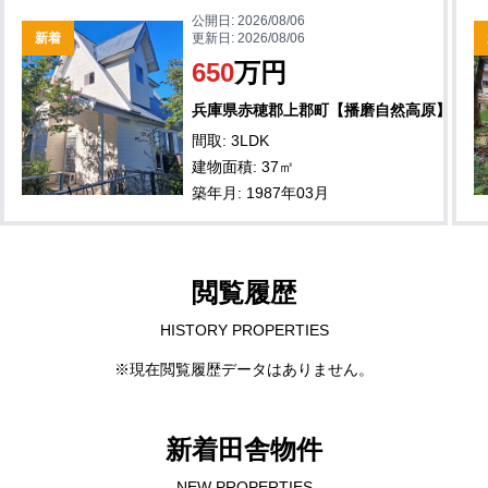
公開日:
2026/08/06
新着
更新日:
2026/08/06
650
万円
兵庫県赤穂郡上郡町【播磨自然高原】
間取: 3LDK
建物面積: 37㎡
築年月: 1987年03月
閲覧履歴
HISTORY PROPERTIES
※現在閲覧履歴データはありません。
新着田舎物件
NEW PROPERTIES