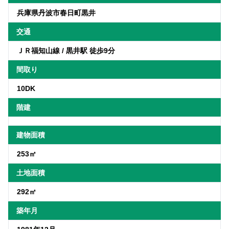
兵庫県丹波市春日町黒井
交通
ＪＲ福知山線 / 黒井駅 徒歩9分
間取り
10DK
階建
建物面積
253㎡
土地面積
292㎡
築年月