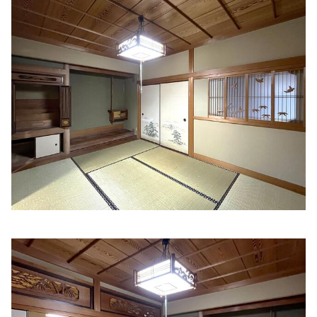
住所:
兵庫県丹波市氷上町市辺２０８−５
マップで見る
前田クリニック
住所:
兵庫県丹波市柏原町母坪３５３−１
マップで見る
前田クリニック 通所リハビリテーション（短時間型デイケ
ア）
住所:
兵庫県丹波市柏原町母坪３５６−１
マップで見る