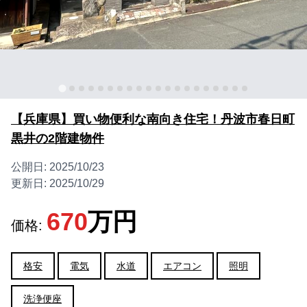
【兵庫県】買い物便利な南向き住宅！丹波市春日町
黒井の2階建物件
公開日:
2025/10/23
更新日:
2025/10/29
670
万円
価格:
格安
電気
水道
エアコン
照明
洗浄便座