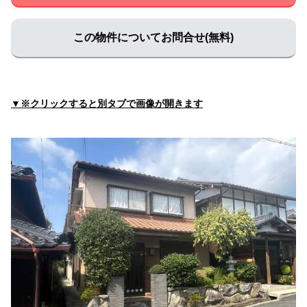
里皮フ科クリニック
住所:
兵庫県丹波市氷上町横田６２７−１
マップで見る
この物件についてお問合せ(無料)
海動物病院 丹波往診所
住所:
兵庫県丹波市氷上町本郷４９２−１
マップで見る
荻野歯科医院
▼※クリックすると別タブで画像が開きます
住所:
兵庫県丹波市氷上町成松３７０
マップで見る
わく歯科医院
住所:
兵庫県丹波市氷上町成松４６０−１
マップで見る
大森デンタルクリニック
住所:
兵庫県丹波市氷上町石生２５１４−１
マップで見る
小森獣医科病院
住所:
兵庫県丹波市氷上町市辺２０７−１
マップで見る
ＪＡ丹波ひかみ 畜産センター・家畜診療所
住所:
兵庫県丹波市氷上町石生５５０
マップで見る
大塚病院前（バス）