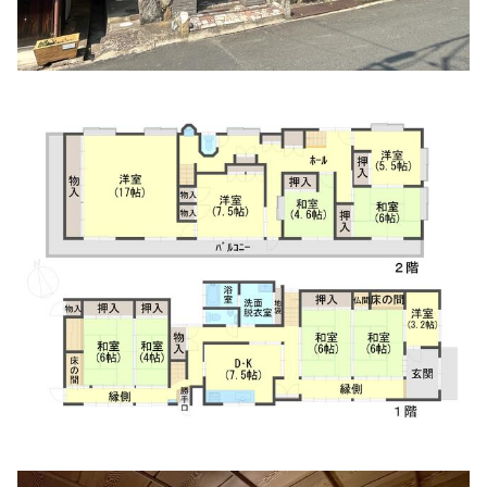
住所:
兵庫県丹波市氷上町絹山
マップで見る
大塚病院 居宅介護支援事業所
住所:
兵庫県丹波市氷上町絹山５１３
マップで見る
近藤歯科医院
住所:
兵庫県丹波市氷上町石生１６６４
マップで見る
わく歯科医院
住所:
兵庫県丹波市氷上町成松４６０−１
マップで見る
保尾歯科医院
住所:
兵庫県丹波市氷上町成松２３５
マップで見る
平坂眼科医院
住所:
兵庫県丹波市柏原町母坪３８５−１ F
マップで見る
さくら眼科
住所:
兵庫県丹波市氷上町本郷３１８−１
マップで見る
前田クリニック
住所:
兵庫県丹波市柏原町母坪３５６−１
マップで見る
あせい歯科