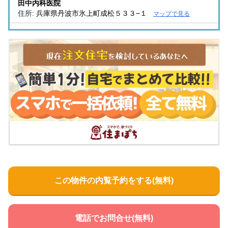
田中内科医院
住所:
兵庫県丹波市氷上町成松５３３−１
マップで見る
吉積クリニック
住所:
兵庫県丹波市氷上町成松４９４−１
マップで見る
兵庫県丹波認知症疾患医療センター
住所:
兵庫県丹波市氷上町絹山５１３
マップで見る
沢村誠四郎医院
住所:
兵庫県丹波市氷上町横田３３４−２
マップで見る
カドノ診療所
住所:
兵庫県丹波市氷上町上新庄５３６
マップで見る
田中歯科クリニック
住所:
兵庫県丹波市氷上町成松５１７−３
マップで見る
この物件の内覧予約をする(無料)
ひかみシルバーホーム
住所:
兵庫県丹波市氷上町絹山１
マップで見る
ひかみ訪問看護ステーション
電話でお問合せ(無料)
住所:
兵庫県丹波市氷上町絹山５１３
マップで見る