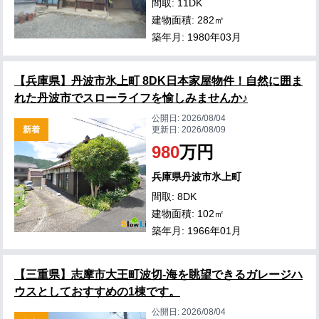
間取: 11DK
建物面積: 282㎡
築年月: 1980年03月
【兵庫県】丹波市氷上町 8DK日本家屋物件！自然に囲ま
れた丹波市でスローライフを愉しみませんか♪
公開日:
2026/08/04
新着
更新日:
2026/08/09
980
万円
兵庫県丹波市氷上町
間取: 8DK
建物面積: 102㎡
築年月: 1966年01月
【三重県】志摩市大王町波切-海を眺望できるガレージハ
ウスとしておすすめの1棟です。
公開日:
2026/08/04