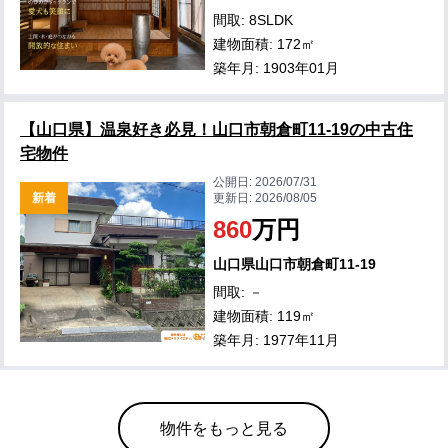
間取: 8SLDK
建物面積: 172㎡
築年月: 1903年01月
【山口県】温泉好き必見！山口市朝倉町11-19の中古住
宅物件
公開日:
2026/07/31
新着
更新日:
2026/08/05
860
万円
山口県山口市朝倉町11-19
間取: －
建物面積: 119㎡
築年月: 1977年11月
物件をもっと見る