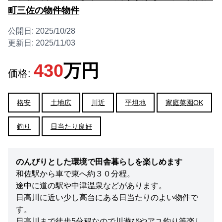
町三佐の物件物件
公開日:
2025/10/28
更新日:
2025/11/03
430
万円
価格:
格安
土地広
川近
平坦地
家庭菜園OK
釣り
日当たり良好
のんびりとした環境で田舎暮らしを楽しめます
和佐駅から車で東へ約３０分程。
途中に道の駅や中津温泉などがあります。
日高川に近い少し高台にある日当たりのよい物件で
す。
日高川まで徒歩5分程なので川遊びやアユ釣り等楽し