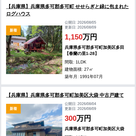
【兵庫県】兵庫県多可郡多可町 せせらぎと緑に包まれた
ログハウス
公開日:
2026/08/05
更新日:
2026/08/09
新着
1,150
万円
兵庫県多可郡多可町加美区多田
【春蘭の里1-28】
間取: 1LDK
建物面積: 27㎡
築年月: 1991年07月
【兵庫県】兵庫県多可郡多可町加美区大袋 中古戸建て
公開日:
2026/08/04
新着
更新日:
2026/08/09
300
万円
兵庫県多可郡多可町加美区大袋