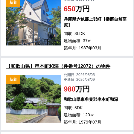
新着
650
万円
兵庫県赤穂郡上郡町【播磨自然高
原】
間取: 3LDK
建物面積: 37㎡
築年月: 1987年03月
【和歌山県】串本町和深（件番号12072）の物件
公開日:
2026/08/05
新着
更新日:
2026/08/09
980
万円
和歌山県東牟婁郡串本町和深
間取: 5DK
建物面積: 120㎡
築年月: 1979年07月