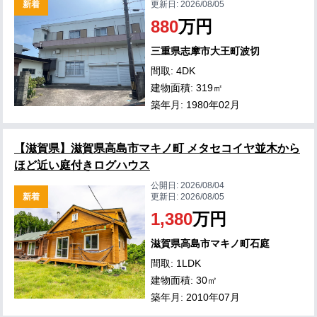
新着
更新日:
2026/08/05
880
万円
三重県志摩市大王町波切
間取: 4DK
建物面積: 319㎡
築年月: 1980年02月
【滋賀県】滋賀県高島市マキノ町 メタセコイヤ並木から
ほど近い庭付きログハウス
公開日:
2026/08/04
新着
更新日:
2026/08/05
1,380
万円
滋賀県高島市マキノ町石庭
間取: 1LDK
建物面積: 30㎡
築年月: 2010年07月