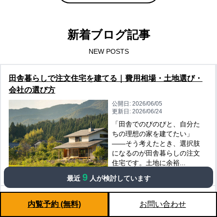
新着ブログ記事
NEW POSTS
田舎暮らしで注文住宅を建てる｜費用相場・土地選び・
会社の選び方
公開日:
2026/06/05
更新日:
2026/06/24
「田舎でのびのびと、自分た
ちの理想の家を建てたい」
——そう考えたとき、選択肢
になるのが田舎暮らしの注文
住宅です。土地に余裕...
9
最近
人が検討しています
海沿いセカンドハウスの停電・防災対策｜ポータブル電
内覧予約 (無料)
お問い合わせ
源の選び方