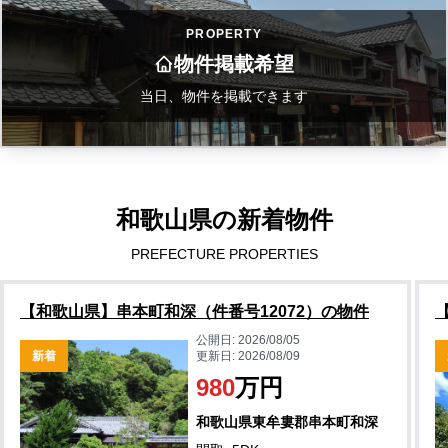
PROPERTY
物件掲載希望
当日、物件を掲載できます
和歌山県の新着物件
PREFECTURE PROPERTIES
【和歌山県】串本町和深（件番号12072）の物件
公開日:
2026/08/05
新着
更新日:
2026/08/09
980
万円
和歌山県東牟婁郡串本町和深