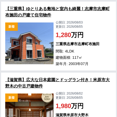
【三重県】ゆとりある敷地と室内も綺麗！志摩市志摩町
布施田の戸建て住宅物件
公開日:
2026/08/03
新着
更新日:
2026/08/05
1,280
万円
三重県志摩市志摩町布施田
間取: 4LDK
建物面積: 117㎡
築年月: 2003年07月
【滋賀県】広大な日本庭園とドッグラン付き！米原市大
野木の中古戸建物件
公開日:
2026/08/02
新着
更新日:
2026/08/05
1,980
万円
滋賀県米原市大野木