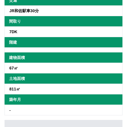
交通
JR和佐駅車30分
間取り
7DK
階建
建物面積
67㎡
土地面積
811㎡
築年月
-