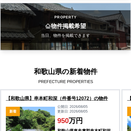
PROPERTY
物件掲載希望
当日、物件を掲載できます
和歌山県の新着物件
PREFECTURE PROPERTIES
【和歌山県】串本町和深（件番号12072）の物件
公開日:
2026/08/05
新着
更新日:
2026/08/05
950
万円
和歌山県東牟婁郡串本町和深