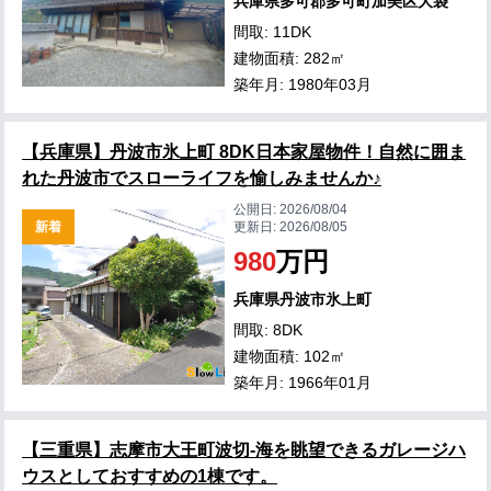
兵庫県多可郡多可町加美区大袋
間取: 11DK
建物面積: 282㎡
築年月: 1980年03月
【兵庫県】丹波市氷上町 8DK日本家屋物件！自然に囲ま
れた丹波市でスローライフを愉しみませんか♪
公開日:
2026/08/04
新着
更新日:
2026/08/05
980
万円
兵庫県丹波市氷上町
間取: 8DK
建物面積: 102㎡
築年月: 1966年01月
【三重県】志摩市大王町波切-海を眺望できるガレージハ
ウスとしておすすめの1棟です。