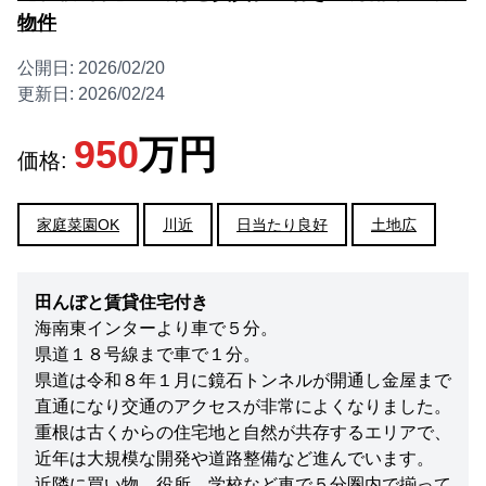
物件
公開日:
2026/02/20
更新日:
2026/02/24
950
万円
価格:
家庭菜園OK
川近
日当たり良好
土地広
田んぼと賃貸住宅付き
海南東インターより車で５分。
県道１８号線まで車で１分。
県道は令和８年１月に鏡石トンネルが開通し金屋まで
直通になり交通のアクセスが非常によくなりました。
重根は古くからの住宅地と自然が共存するエリアで、
近年は大規模な開発や道路整備など進んでいます。
近隣に買い物、役所、学校など車で５分圏内で揃って