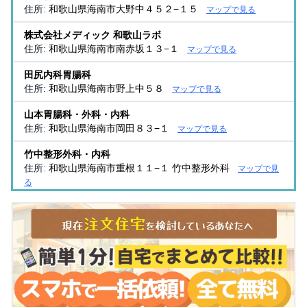
住所:
和歌山県海南市大野中４５２−１５
マップで見る
株式会社メディック 和歌山ラボ
住所:
和歌山県海南市南赤坂１３−１
マップで見る
田尻内科胃腸科
住所:
和歌山県海南市野上中５８
マップで見る
山本胃腸科・外科・内科
住所:
和歌山県海南市岡田８３−１
マップで見る
竹中整形外科・内科
住所:
和歌山県海南市重根１１−１ 竹中整形外科
マップで見
る
山本医院
住所:
和歌山県海南市且来６３２−１
マップで見る
（医）のぞみ会 木村医院
住所:
和歌山県海南市沖野々２６０
マップで見る
さいとうクリニック
住所:
和歌山県海南市重根東１丁目７−６
マップで見る