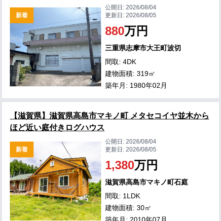
公開日:
2026/08/04
新着
更新日:
2026/08/05
880
万円
三重県志摩市大王町波切
間取: 4DK
建物面積: 319㎡
築年月: 1980年02月
【滋賀県】滋賀県高島市マキノ町 メタセコイヤ並木から
ほど近い庭付きログハウス
公開日:
2026/08/04
新着
更新日:
2026/08/05
1,380
万円
滋賀県高島市マキノ町石庭
間取: 1LDK
建物面積: 30㎡
築年月: 2010年07月