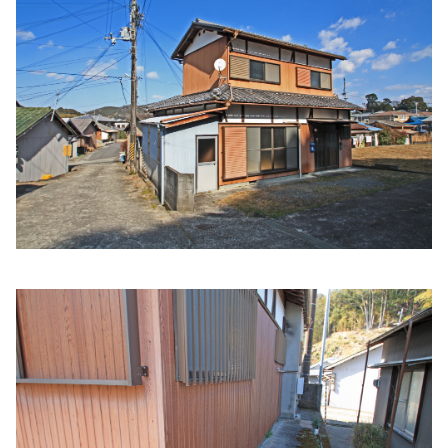
角田医院
住所:
和歌山県海南市下津町上１８９
マップで見る
うえなか接骨院
住所:
和歌山県海南市重根西２丁目１２−２
マップで見る
ふじた眼科
住所:
和歌山県海南市沖野々２５９
マップで見る
吉川​労働​衛生​コンサルタント​事務所
住所:
和歌山県海南市多田３６
マップで見る