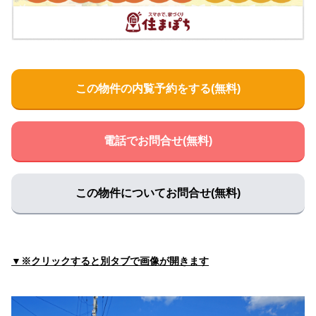
井内歯科医院
住所:
和歌山県海南市沖野々３３４−６
マップで見る
湯川動物病院
住所:
和歌山県海南市且来１２４
マップで見る
この物件の内覧予約をする(無料)
石山歯科医院
住所:
和歌山県海南市野上中１５６
マップで見る
電話でお問合せ(無料)
しおたにクリニック
住所:
和歌山県海南市七山３５０
マップで見る
中山たく歯科医院
この物件についてお問合せ(無料)
住所:
和歌山県海南市大野中６０２−４ バンドウビル 中山た
く歯科医院
マップで見る
まとう歯科医院
住所:
和歌山県海南市重根４４２−１
マップで見る
▼※クリックすると別タブで画像が開きます
かわむら医院
住所:
和歌山県海南市下津町下津７８５−２
マップで見る