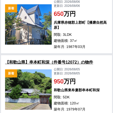
公開日:
2026/08/06
更新日:
2026/08/06
新着
650
万円
兵庫県赤穂郡上郡町【播磨自然高
原】
間取: 3LDK
建物面積: 37㎡
築年月: 1987年03月
【和歌山県】串本町和深（件番号12072）の物件
公開日:
2026/08/05
新着
更新日:
2026/08/05
950
万円
和歌山県東牟婁郡串本町和深
間取: 5DK
建物面積: 120㎡
築年月: 1979年07月