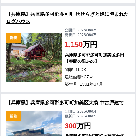
【兵庫県】兵庫県多可郡多可町 せせらぎと緑に包まれた
ログハウス
公開日:
2026/08/05
更新日:
2026/08/05
新着
1,150
万円
兵庫県多可郡多可町加美区多田
【春蘭の里1-28】
間取: 1LDK
建物面積: 27㎡
築年月: 1991年07月
【兵庫県】兵庫県多可郡多可町加美区大袋 中古戸建て
公開日:
2026/08/04
新着
更新日:
2026/08/05
300
万円