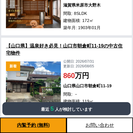
滋賀県米原市大野木
間取: 8SLDK
建物面積: 172㎡
築年月: 1903年01月
【山口県】温泉好き必見！山口市朝倉町11-19の中古住
宅物件
公開日:
2026/07/31
新着
更新日:
2026/08/05
860
万円
山口県山口市朝倉町11-19
間取: －
建物面積: 119㎡
5
築年月: 1977年11月
最近
人が検討しています
内覧予約 (無料)
お問い合わせ