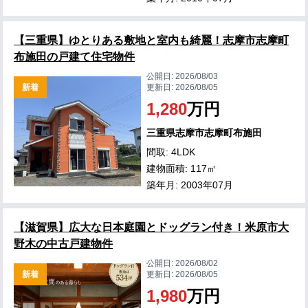
【三重県】ゆとりある敷地と室内も綺麗！志摩市志摩町
布施田の戸建て住宅物件
公開日:
2026/08/03
新着
更新日:
2026/08/05
1,280
万円
三重県志摩市志摩町布施田
間取: 4LDK
建物面積: 117㎡
築年月: 2003年07月
【滋賀県】広大な日本庭園とドッグラン付き！米原市大
野木の中古戸建物件
公開日:
2026/08/02
新着
更新日:
2026/08/05
1,980
万円