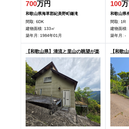
700
万円
100
万
和歌山県海草郡紀美野町鎌滝
和歌山県
間取: 6DK
間取: 1R
建物面積: 133㎡
建物面積: 
築年月: 1984年01月
築年月: -
【和歌山県】清流と里山の眺望が楽
【和歌山
しめる！有田川町粟生の物件
日高川町