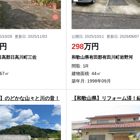
5/10/28
更新日:
2025/11/03
公開日:
2025/10/11
更新日:
2026/08/07
円
298
万円
日高郡日高川町三佐
和歌山県有田郡有田川町岩野河
間取: 1R
67㎡
建物面積: 44㎡
築年月: 1998年09月
】のどかな山々と川の音！
【和歌山県】リフォーム済！
伊勢町村山の古民家物件
の眺望が楽しめる橋本市隅田
庫の戸建物件