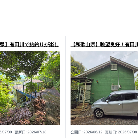
県】有田川で鮎釣りが楽し
【和歌山県】眺望良好！有田
田川町岩野河の別荘物件
生の別荘物件
6/07/09
更新日:
2026/07/18
公開日:
2026/06/12
更新日:
2026/07/08