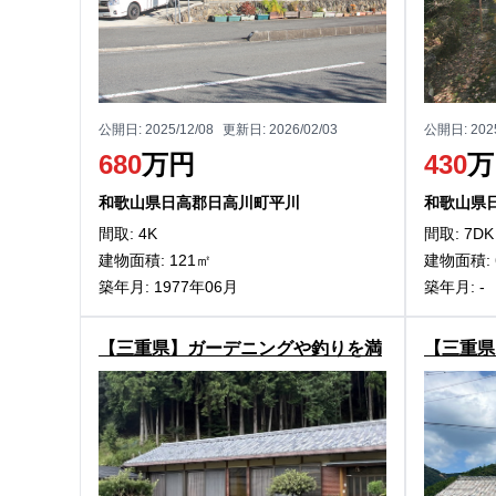
公開日:
2025/12/08
更新日:
2026/02/03
公開日:
202
680
万円
430
万
和歌山県日高郡日高川町平川
和歌山県
間取: 4K
間取: 7DK
建物面積: 121㎡
建物面積: 
築年月: 1977年06月
築年月: -
【三重県】ガーデニングや釣りを満
【三重県
喫！度会郡南伊勢町河内の古民家物
度会郡南
件