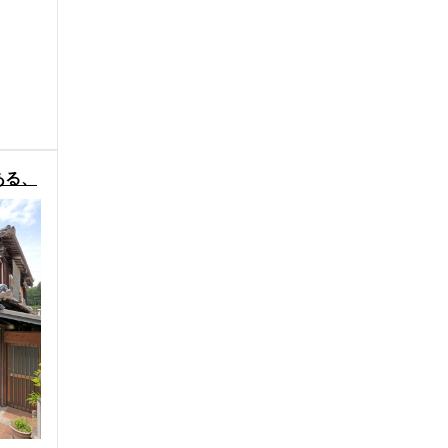
ある、
物件物