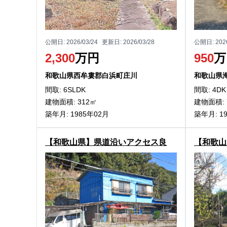
公開日:
2026/03/24
更新日:
2026/03/28
公開日:
202
2,300
万円
950
万
和歌山県西牟婁郡白浜町庄川
和歌山県
間取: 6SLDK
間取: 4DK
建物面積: 312㎡
建物面積: 
築年月: 1985年02月
築年月: 1
【和歌山県】県道沿いアクセス良
【和歌山
好！日高川町平川の元店舗物件
しめる！