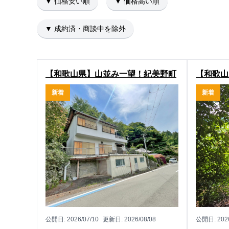
▼ 価格安い順
▼ 価格高い順
▼ 成約済・商談中を除外
【和歌山県】山並み一望！紀美野町
【和歌山
鎌滝の眺望良好住宅物件
める！有
新着
新着
公開日:
2026/07/10
更新日:
2026/08/08
公開日:
202