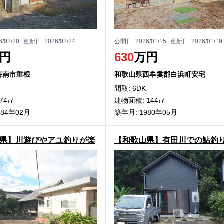
6/02/20
更新日:
2026/02/24
公開日:
2026/01/15
更新日:
2026/01/19
円
630
万円
海南市重根
和歌山県西牟婁郡白浜町安宅
間取: 6DK
74㎡
建物面積: 144㎡
984年02月
築年月: 1980年05月
県】川遊びやアユ釣りが楽
【和歌山県】有田川での鮎釣
日高川町三佐の物件物件
に！有田川町岩野河の別荘物