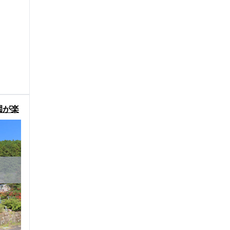
園が楽
物件