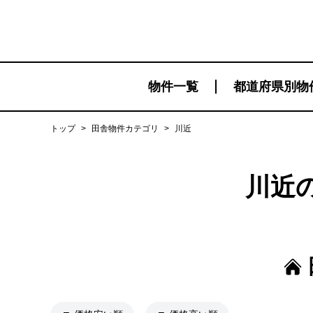
物件一覧
都道府県別物
トップ
>
田舎物件カテゴリ
>
川近
川近