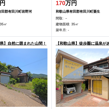
円
170
万円
有田郡有田川町岩野河
和歌山県有田郡有田川町粟生
間取: －
35㎡
建物面積: 35㎡
築年月: -
県】自然に囲まれた山間！
【和歌山県】徒歩圏に温泉が
三百瀬の物件
贅沢な日常！有田川町清水の
件