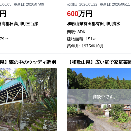
6/06/05
更新日:
2026/07/09
公開日:
2026/05/22
更新日:
2026/06/11
円
600
万円
日高郡日高川町三百瀬
和歌山県有田郡有田川町清水
間取: 8DK
79㎡
建物面積: 151㎡
築年月: 1975年10月
県】森の中のウッディ調別
【和歌山県】広い庭で家庭菜
山町東郷の別荘物件
しめる！田辺市龍神村福井の
商談中です。