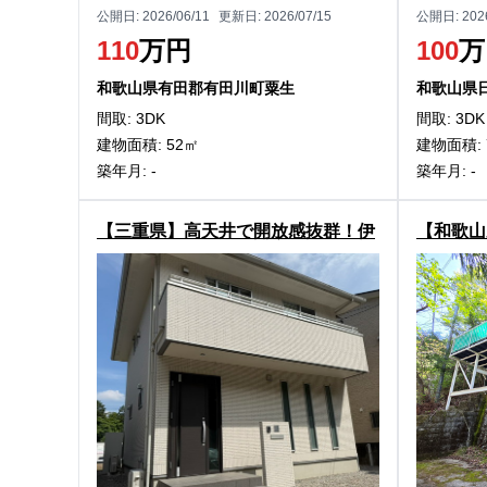
公開日:
2026/06/11
更新日:
2026/07/15
公開日:
202
110
万円
100
万
和歌山県有田郡有田川町粟生
和歌山県
間取: 3DK
間取: 3DK
建物面積: 52㎡
建物面積: 
築年月: -
築年月: -
【三重県】高天井で開放感抜群！伊
【和歌山
勢市上地町の戸建物件
荘！九度