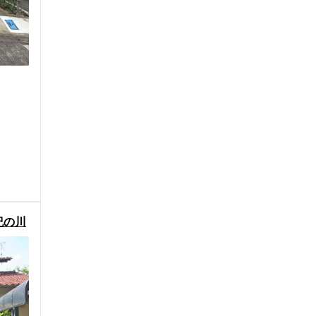
紀の川
町下兵