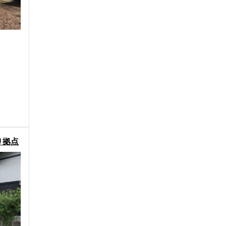
り拠点
件