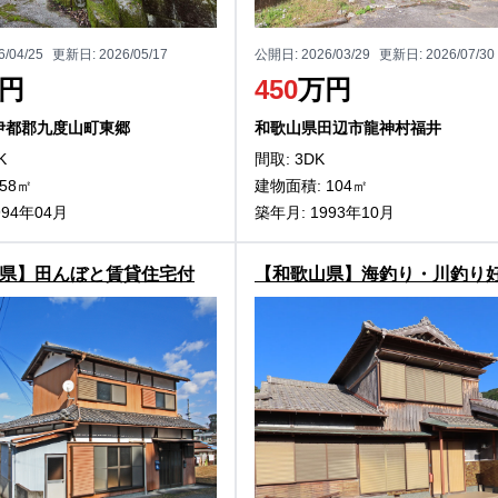
6/04/25
更新日:
2026/05/17
公開日:
2026/03/29
更新日:
2026/07/30
円
450
万円
伊都郡九度山町東郷
和歌山県田辺市龍神村福井
K
間取: 3DK
58㎡
建物面積: 104㎡
994年04月
築年月: 1993年10月
県】田んぼと賃貸住宅付
【和歌山県】海釣り・川釣り
市重根の物件
見！白浜町安宅の住宅物件