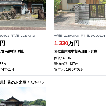
5/09/12
更新日:
2026/05/18
公開日:
2025/08/08
更新日:
2026/02/01
円
1,330
万円
会郡南伊勢町村山
和歌山県橋本市隅田町下兵庫
間取: 4LDK
58㎡
建物面積: 137㎡
974年01月
築年月: 1980年02月
県】昔のお米屋さんをリノ
ン！有田川町小川の古民家