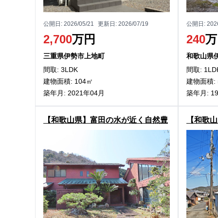
公開日:
2026/05/21
更新日:
2026/07/19
公開日:
202
2,700
万円
240
万
三重県伊勢市上地町
和歌山県
間取: 3LDK
間取: 1LD
建物面積: 104㎡
建物面積: 
築年月: 2021年04月
築年月: 1
【和歌山県】富田の水が近く自然豊
【和歌山
かな環境！白浜町庄川の事務所兼住
き！海南
宅物件