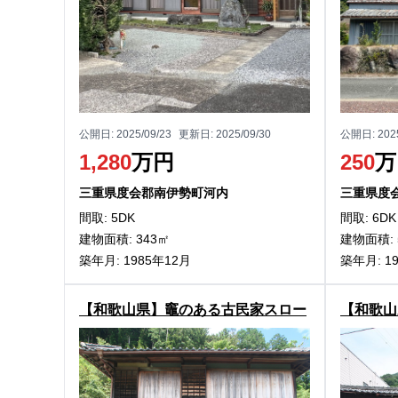
公開日:
2025/09/23
更新日:
2025/09/30
公開日:
202
1,280
万円
250
万
三重県度会郡南伊勢町河内
三重県度
間取: 5DK
間取: 6DK
建物面積: 343㎡
建物面積: 
築年月: 1985年12月
築年月: 1
【和歌山県】竈のある古民家スロー
【和歌山
ライフ！有田川町久野原の物件
ベーショ
物件