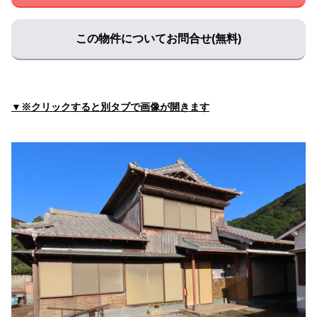
住所:
和歌山県白浜町１０９５−６
マップで見る
白浜町 中央保健センター
この物件についてお問合せ(無料)
住所:
和歌山県白浜町１４４７
マップで見る
白浜町 民生課 住民係・医療保険係
住所:
和歌山県白浜町１６００
マップで見る
▼※クリックすると別タブで画像が開きます
（株）明光弘済会
住所:
和歌山県白浜町９２０−２６
マップで見る
ココカラファイン 白浜店
住所:
和歌山県白浜町堅田２８２８ 番
マップで見る
アイン薬局 南紀白浜店
住所:
和歌山県白浜町１４６２−３
マップで見る
WILD ANIMAL MEDICAL CENTER
住所:
和歌山県白浜町堅田
マップで見る