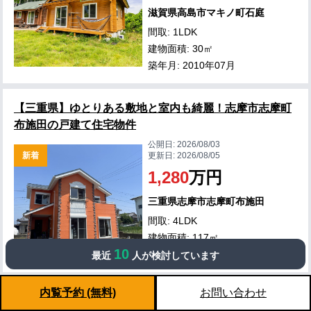
滋賀県高島市マキノ町石庭
間取: 1LDK
建物面積: 30㎡
築年月: 2010年07月
【三重県】ゆとりある敷地と室内も綺麗！志摩市志摩町
布施田の戸建て住宅物件
公開日:
2026/08/03
新着
更新日:
2026/08/05
1,280
万円
三重県志摩市志摩町布施田
間取: 4LDK
建物面積: 117㎡
10
築年月: 2003年07月
最近
人が検討しています
内覧予約 (無料)
お問い合わせ
【滋賀県】広大な日本庭園とドッグラン付き！米原市大