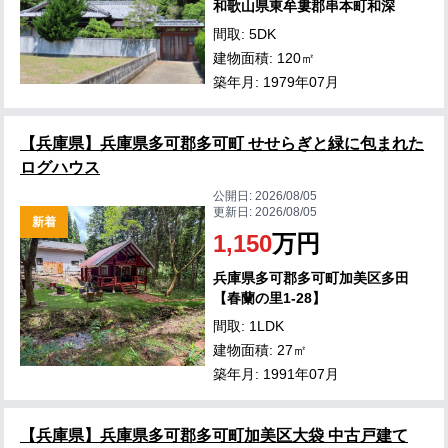
和歌山県東牟婁郡串本町和深
間取: 5DK
建物面積: 120㎡
築年月: 1979年07月
【兵庫県】兵庫県多可郡多可町 せせらぎと緑に包まれた
ログハウス
公開日:
2026/08/05
更新日:
2026/08/05
新着
1,150
万円
兵庫県多可郡多可町加美区多田
【春蘭の里1-28】
間取: 1LDK
建物面積: 27㎡
築年月: 1991年07月
【兵庫県】兵庫県多可郡多可町加美区大袋 中古戸建て