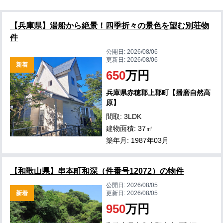
【兵庫県】湯船から絶景！四季折々の景色を望む別荘物
件
公開日:
2026/08/06
更新日:
2026/08/06
新着
650
万円
兵庫県赤穂郡上郡町【播磨自然高
原】
間取: 3LDK
建物面積: 37㎡
築年月: 1987年03月
【和歌山県】串本町和深（件番号12072）の物件
公開日:
2026/08/05
新着
更新日:
2026/08/05
950
万円