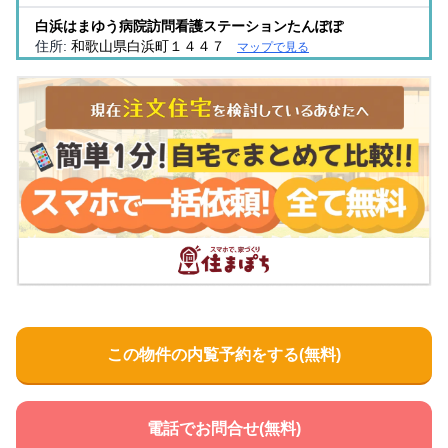
白浜はまゆう病院訪問看護ステーションたんぽぽ
住所:
和歌山県白浜町１４４７
マップで見る
白浜はまゆう病院 人間ドック・健診センター
住所:
和歌山県白浜町１４４７
マップで見る
白浜はまゆう病院 通所リハビリテーションセンター
住所:
和歌山県白浜町１４４７
マップで見る
堅田歯科医院
住所:
和歌山県白浜町堅田２０５１−１
マップで見る
白浜はまゆう病院在宅介護支援 センター
住所:
和歌山県白浜町
マップで見る
小田歯科医院
住所:
和歌山県白浜町１３５３−２
マップで見る
この物件の内覧予約をする(無料)
いとう歯科医院
住所:
和歌山県白浜町１４２０−３
マップで見る
電話でお問合せ(無料)
白浜町美の浦保健センター