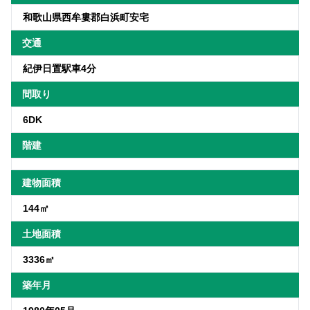
和歌山県西牟婁郡白浜町安宅
交通
紀伊日置駅車4分
間取り
6DK
階建
建物面積
144㎡
土地面積
3336㎡
築年月