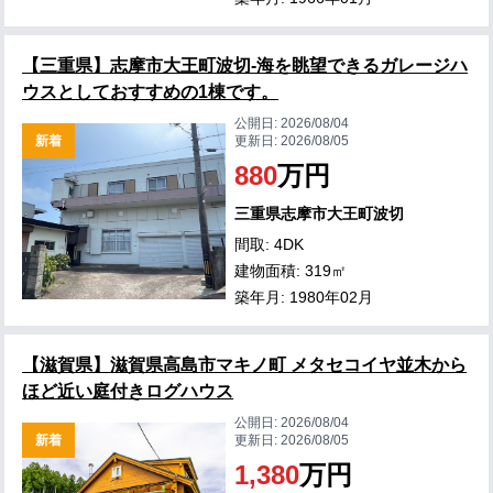
【三重県】志摩市大王町波切-海を眺望できるガレージハ
ウスとしておすすめの1棟です。
公開日:
2026/08/04
新着
更新日:
2026/08/05
880
万円
三重県志摩市大王町波切
間取: 4DK
建物面積: 319㎡
築年月: 1980年02月
【滋賀県】滋賀県高島市マキノ町 メタセコイヤ並木から
ほど近い庭付きログハウス
公開日:
2026/08/04
新着
更新日:
2026/08/05
1,380
万円