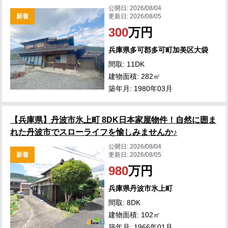
公開日:
2026/08/04
新着
更新日:
2026/08/05
300
万円
兵庫県多可郡多可町加美区大袋
間取: 11DK
建物面積: 282㎡
築年月: 1980年03月
【兵庫県】丹波市氷上町 8DK日本家屋物件！自然に囲ま
れた丹波市でスローライフを愉しみませんか♪
公開日:
2026/08/04
新着
更新日:
2026/08/05
980
万円
兵庫県丹波市氷上町
間取: 8DK
建物面積: 102㎡
築年月: 1966年01月