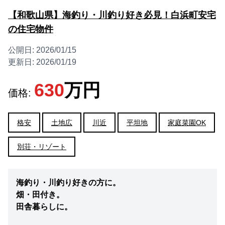
【和歌山県】海釣り・川釣り好き必見！白浜町安宅
の住宅物件
公開日:
2026/01/15
更新日:
2026/01/19
630
万円
価格:
格安
土地広
川近
平坦地
家庭菜園OK
別荘・リゾート
海釣り・川釣り好きの方に。
畑・田付き。
田舎暮らしに。