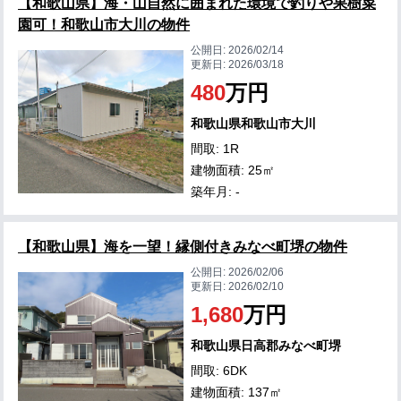
【和歌山県】海・山自然に囲まれた環境で釣りや果樹菜
園可！和歌山市大川の物件
公開日:
2026/02/14
更新日:
2026/03/18
480
万円
和歌山県和歌山市大川
間取: 1R
建物面積: 25㎡
築年月: -
【和歌山県】海を一望！縁側付きみなべ町堺の物件
公開日:
2026/02/06
更新日:
2026/02/10
1,680
万円
和歌山県日高郡みなべ町堺
間取: 6DK
建物面積: 137㎡