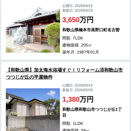
公開日:
2026/04/16
更新日:
2026/04/19
3,650
万円
和歌山県橋本市高野口町名古曽
間取: 7LDK
建物面積: 205㎡
築年月: 1987年01月
【和歌山県】加太海水浴場すぐ！リフォーム済和歌山市
つつじが丘の平屋物件
公開日:
2026/04/14
更新日:
2026/05/29
1,380
万円
和歌山県和歌山市つつじが丘1丁
目
間取: 1LDK
建物面積: 59㎡