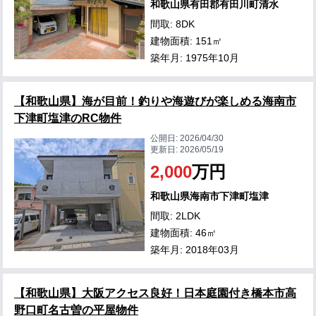
和歌山県有田郡有田川町清水
間取: 8DK
建物面積: 151㎡
築年月: 1975年10月
【和歌山県】海が目前！釣りや海遊びが楽しめる海南市
下津町塩津のRC物件
公開日:
2026/04/30
更新日:
2026/05/19
2,000
万円
和歌山県海南市下津町塩津
間取: 2LDK
建物面積: 46㎡
築年月: 2018年03月
【和歌山県】大阪アクセス良好！日本庭園付き橋本市高
野口町名古曽の平屋物件