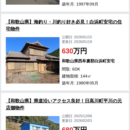
築年月: 1997年09月
【和歌山県】海釣り・川釣り好き必見！白浜町安宅の住
宅物件
公開日:
2026/01/15
更新日:
2026/01/19
630
万円
和歌山県西牟婁郡白浜町安宅
間取: 6DK
建物面積: 144㎡
築年月: 1980年05月
【和歌山県】県道沿いアクセス良好！日高川町平川の元
店舗物件
公開日:
2025/12/08
更新日:
2026/02/03
680
万円