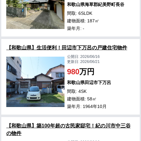
和歌山県海草郡紀美野町長谷
間取: 6SLDK
建物面積: 187㎡
築年月: -
【和歌山県】生活便利！田辺市下万呂の戸建住宅物件
公開日:
2026/06/16
更新日:
2026/06/21
980
万円
和歌山県田辺市下万呂
間取: 4SK
建物面積: 58㎡
築年月: 1964年10月
【和歌山県】築100年超の古民家邸宅！紀の川市中三谷
の物件