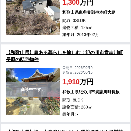
1,300
万円
和歌山県東牟婁郡串本町大島
間取: 3SLDK
建物面積: 125㎡
築年月: 2013年02月
【和歌山県】農ある暮らしを愉しむ！紀の川市貴志川町
長原の邸宅物件
公開日:
2026/02/19
更新日:
2026/05/15
1,910
万円
商談中です。
和歌山県紀の川市貴志川町長原
間取: 8LDK
建物面積: 260㎡
築年月: -