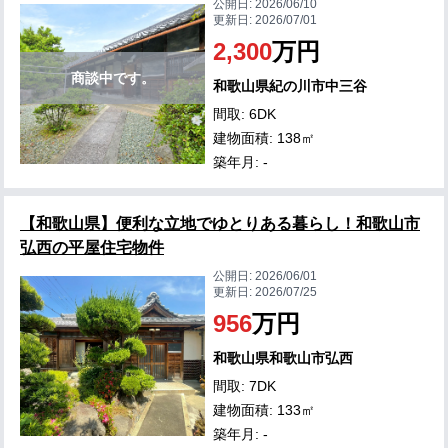
公開日:
2026/06/10
更新日:
2026/07/01
2,300
万円
商談中です。
和歌山県紀の川市中三谷
間取: 6DK
建物面積: 138㎡
築年月: -
【和歌山県】便利な立地でゆとりある暮らし！和歌山市
弘西の平屋住宅物件
公開日:
2026/06/01
更新日:
2026/07/25
956
万円
和歌山県和歌山市弘西
間取: 7DK
建物面積: 133㎡
築年月: -