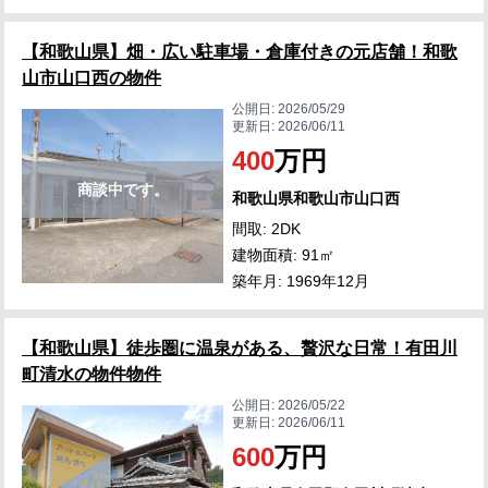
【和歌山県】畑・広い駐車場・倉庫付きの元店舗！和歌
山市山口西の物件
公開日:
2026/05/29
更新日:
2026/06/11
400
万円
商談中です。
和歌山県和歌山市山口西
間取: 2DK
建物面積: 91㎡
築年月: 1969年12月
【和歌山県】徒歩圏に温泉がある、贅沢な日常！有田川
町清水の物件物件
公開日:
2026/05/22
更新日:
2026/06/11
600
万円