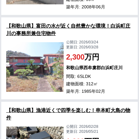
築年月: 2008年06月
【和歌山県】富田の水が近く自然豊かな環境！白浜町庄
川の事務所兼住宅物件
公開日:
2026/03/24
更新日:
2026/03/28
2,300
万円
和歌山県西牟婁郡白浜町庄川
間取: 6SLDK
建物面積: 312㎡
築年月: 1985年02月
【和歌山県】漁港近くで四季を楽しむ！串本町大島の物
件
公開日:
2026/02/28
更新日:
2026/05/21