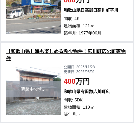
和歌山県日高郡日高川町平川
間取: 4K
建物面積: 121㎡
築年月: 1977年06月
【和歌山県】海も楽しめる希少物件！広川町広の町家物
件
公開日:
2025/11/28
更新日:
2026/08/01
400
万円
商談中です。
和歌山県有田郡広川町広
間取: 5DK
建物面積: 119㎡
築年月: -