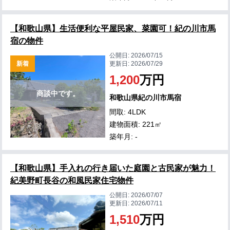
【和歌山県】生活便利な平屋民家、菜園可！紀の川市馬
宿の物件
公開日:
2026/07/15
新着
更新日:
2026/07/29
1,200
万円
商談中です。
和歌山県紀の川市馬宿
間取: 4LDK
建物面積: 221㎡
築年月: -
【和歌山県】手入れの行き届いた庭園と古民家が魅力！
紀美野町長谷の和風民家住宅物件
公開日:
2026/07/07
更新日:
2026/07/11
1,510
万円