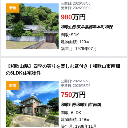
公開日:
2026/08/05
新着
更新日:
2026/08/08
980
万円
和歌山県東牟婁郡串本町和深
間取: 5DK
建物面積: 120㎡
築年月: 1979年07月
【和歌山県】四季の実りを楽しむ庭付き！和歌山市南畑
の6LDK住宅物件
公開日:
2026/07/29
新着
更新日:
2026/08/05
750
万円
和歌山県和歌山市南畑
間取: 6LDK
建物面積: 149㎡
築年月: 1988年11月