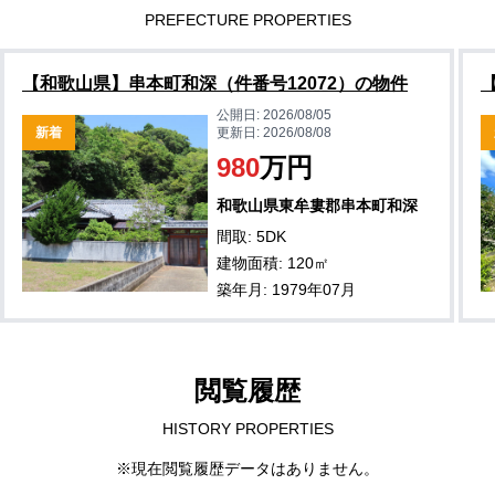
PREFECTURE PROPERTIES
【和歌山県】串本町和深（件番号12072）の物件
公開日:
2026/08/05
新着
更新日:
2026/08/08
980
万円
和歌山県東牟婁郡串本町和深
間取: 5DK
建物面積: 120㎡
築年月: 1979年07月
閲覧履歴
HISTORY PROPERTIES
※現在閲覧履歴データはありません。