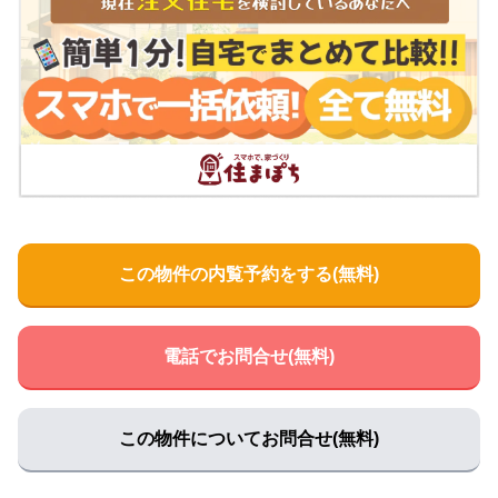
住所:
和歌山県橋本市神野々１１０３
マップで見る
小林医院
住所:
和歌山県橋本市橋本２丁目２−１６ 内科 小林医院
マ
ップで見る
奥野クリニック
住所:
和歌山県橋本市御幸辻１４８−１
マップで見る
伊藤クリニック
住所:
和歌山県橋本市高野口町伏原１０１１
マップで見る
この物件の内覧予約をする(無料)
岡本クリニック
住所:
和歌山県橋本市清水５１２−７
マップで見る
小林診療所
電話でお問合せ(無料)
住所:
和歌山県橋本市学文路７０５
マップで見る
谷内クリニック
住所:
和歌山県橋本市東家４丁目２−４
マップで見る
この物件についてお問合せ(無料)
紀北クリニック
住所:
和歌山県橋本市市脇３丁目６−９ 紀北クリニック
マッ