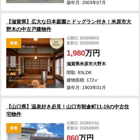
築年月: 2003年07月
【滋賀県】広大な日本庭園とドッグラン付き！米原市大
野木の中古戸建物件
公開日:
2026/08/02
新着
更新日:
2026/08/05
1,980
万円
滋賀県米原市大野木
間取: 8SLDK
建物面積: 172㎡
築年月: 1903年01月
【山口県】温泉好き必見！山口市朝倉町11-19の中古住
宅物件
公開日:
2026/07/31
新着
更新日:
2026/08/05
860
万円