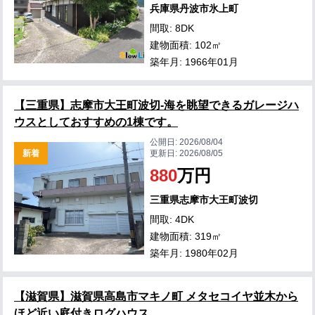
兵庫県丹波市氷上町
間取: 8DK
建物面積: 102㎡
築年月: 1966年01月
【三重県】志摩市大王町波切-海を眺望できるガレージハ
ウスとしておすすめの1棟です。
公開日:
2026/08/04
新着
更新日:
2026/08/05
880
万円
三重県志摩市大王町波切
間取: 4DK
建物面積: 319㎡
築年月: 1980年02月
【滋賀県】滋賀県高島市マキノ町 メタセコイヤ並木から
ほど近い庭付きログハウス