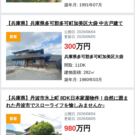
築年月: 1991年07月
【兵庫県】兵庫県多可郡多可町加美区大袋 中古戸建て
公開日:
2026/08/04
新着
更新日:
2026/08/05
300
万円
兵庫県多可郡多可町加美区大袋
間取: 11DK
建物面積: 282㎡
築年月: 1980年03月
【兵庫県】丹波市氷上町 8DK日本家屋物件！自然に囲ま
れた丹波市でスローライフを愉しみませんか♪
公開日:
2026/08/04
新着
更新日:
2026/08/05
980
万円