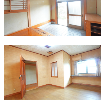
住所:
和歌山県橋本市紀見 字椿原591-6
マップで見る
トメモリ眼科・形成外科
住所:
和歌山県橋本市市脇５丁目４−２３
マップで見る
稲垣皮膚泌尿器科医院
住所:
和歌山県橋本市東家１丁目２−２２
マップで見る
堀切歯科診療所
住所:
和歌山県橋本市御幸辻２５１−２
マップで見る
たきわき皮フ科クリニック
住所:
和歌山県橋本市高野口町伏原１８８−１
マップで見る
稲垣医院
住所:
和歌山県橋本市東家１丁目２−２２
マップで見る
萱沢医院
住所:
和歌山県橋本市清水１９０
マップで見る
玉井医院
住所:
和歌山県橋本市高野口町名倉６４１
マップで見る