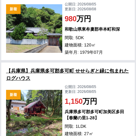
公開日:
2026/08/05
新着
更新日:
2026/08/08
980
万円
和歌山県東牟婁郡串本町和深
間取: 5DK
建物面積: 120㎡
築年月: 1979年07月
【兵庫県】兵庫県多可郡多可町 せせらぎと緑に包まれた
ログハウス
公開日:
2026/08/05
更新日:
2026/08/05
新着
1,150
万円
兵庫県多可郡多可町加美区多田
【春蘭の里1-28】
間取: 1LDK
建物面積: 27㎡