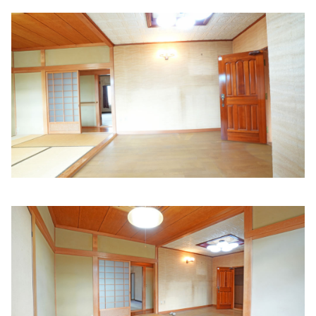
辻本クリニック
住所:
和歌山県橋本市高野口町大野２３５−１
マップで見る
阪上医院
住所:
和歌山県橋本市高野口町名古曽１０３８−２
マップで
見る
松岡医院
住所:
和歌山県橋本市高野口町名倉１８６−１
マップで見る
植阪クリニック
住所:
和歌山県橋本市高野口町伏原１４４−２
マップで見る
前田内科
住所:
和歌山県橋本市高野口町名倉
マップで見る
虎谷内科小児科医院
住所:
和歌山県橋本市高野口町向島１７７
マップで見る
森下クリニック
住所:
和歌山県橋本市高野口町向島４２−１３
マップで見る
栗山クリニック