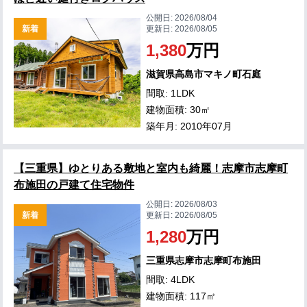
公開日:
2026/08/04
新着
更新日:
2026/08/05
1,380
万円
滋賀県高島市マキノ町石庭
間取: 1LDK
建物面積: 30㎡
築年月: 2010年07月
【三重県】ゆとりある敷地と室内も綺麗！志摩市志摩町
布施田の戸建て住宅物件
公開日:
2026/08/03
新着
更新日:
2026/08/05
1,280
万円
三重県志摩市志摩町布施田
間取: 4LDK
建物面積: 117㎡