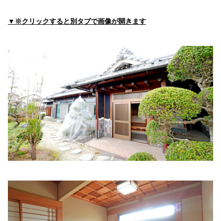
プで見る
▼※クリックすると別タブで画像が開きます
松園胃腸科・内科
住所:
和歌山県橋本市東家４丁目１２−６
マップで見る
みどりクリニック
住所:
和歌山県橋本市岸上２２−１
マップで見る
平林医院
住所:
和歌山県橋本市古佐田１丁目５−１３
マップで見る
山本病院地域連携室
住所:
和歌山県橋本市東家６丁目７−２６ 山本病院
マップで
見る
南クリニック胃腸肛門科
住所:
和歌山県橋本市市脇４丁目７−６ 南クリニック
マップ
で見る
訪問クリニック中塚
住所:
和歌山県橋本市市脇１丁目２−１
マップで見る
上田こどもクリニック