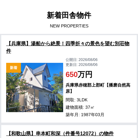
新着田舎物件
NEW PROPERTIES
【兵庫県】湯船から絶景！四季折々の景色を望む別荘物
件
公開日:
2026/08/06
更新日:
2026/08/06
新着
650
万円
兵庫県赤穂郡上郡町【播磨自然高
原】
間取: 3LDK
建物面積: 37㎡
築年月: 1987年03月
【和歌山県】串本町和深（件番号12072）の物件