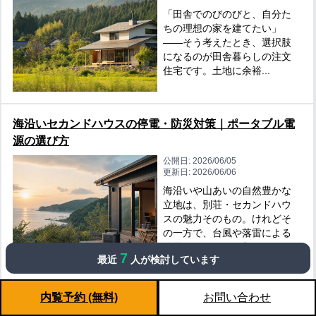
「田舎でのびのびと、自分た
ちの理想の家を建てたい」
——そう考えたとき、選択肢
になるのが田舎暮らしの注文
住宅です。土地に余裕...
海沿いセカンドハウスの停電・防災対策｜ポータブル電
源の選び方
公開日:
2026/06/05
更新日:
2026/06/06
海沿いや山あいの自然豊かな
立地は、別荘・セカンドハウ
スの魅力そのもの。けれどそ
の一方で、台風や落雷による
停電のリスクは、都...
7
最近
人が検討しています
内覧予約 (無料)
お問い合わせ
別荘を購入する前にグランピングで暮らしを試す｜施設