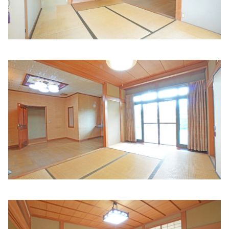
住所:
和歌山県橋本市高野口町小田６５３−２
マップで見る
こころの郷クリニック
住所:
和歌山県橋本市高野口町名古曽９１８−１
マップで見
る
辻本クリニック＆辻本歯科クリニック
住所:
和歌山県橋本市高野口町大野２３５−１
マップで見る
メディケアはしもと
住所:
和歌山県橋本市神野々８７７−１
マップで見る
なかいクリニック
住所:
和歌山県橋本市神野々３８２
マップで見る
伊都地方休日急患診療所
住所:
和歌山県橋本市東家１丁目３−１
マップで見る
トメモリ眼科・形成外科
住所:
和歌山県橋本市市脇５丁目４−２３
マップで見る