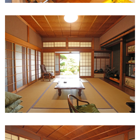
阪井循環器内科医院
住所:
和歌山県和歌山市十番丁１２ 阪井企画 十番丁ビル
マ
ップで見る
長谷川内科医院
住所:
和歌山県和歌山市栄谷２−３
マップで見る
瀬藤病院 / 介護医療院ふじの郷
住所:
和歌山県和歌山市岡山丁７１
マップで見る
坂井医院
住所:
和歌山県和歌山市黒田１丁目４−８
マップで見る
ゆうゆうクリニック
住所:
和歌山県和歌山市福島２６９−８
マップで見る
ほんだ内科クリニック
住所:
和歌山県和歌山市福島８８−５
マップで見る
内科・生活習慣病 くらしクリニック
住所:
和歌山県和歌山市東蔵前丁３９ キーノ和歌山 3階
マ
ップで見る