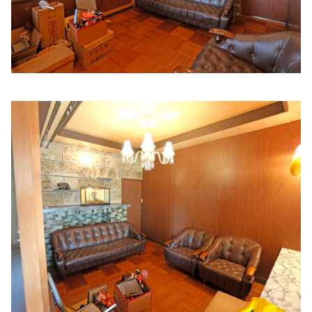
大河内医院
住所:
和歌山県和歌山市中島４２９−１
マップで見る
太田内科医院
住所:
和歌山県和歌山市山吹丁３４
マップで見る
医療法人 田村病院
住所:
和歌山県和歌山市小倉６４５ 田村病院
マップで見る
喜多クリニック
住所:
和歌山県和歌山市小松原通１丁目１−１１
マップで見
る
和田医院
住所:
和歌山県和歌山市北ノ新地上六軒丁１
マップで見る
野村内科医院
住所:
和歌山県和歌山市中之島６８８−１
マップで見る
平井診療所
住所:
和歌山県和歌山市土入２９１−８６
マップで見る