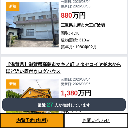
公開日:
2026/08/04
新着
更新日:
2026/08/05
880
万円
三重県志摩市大王町波切
間取: 4DK
建物面積: 319㎡
築年月: 1980年02月
【滋賀県】滋賀県高島市マキノ町 メタセコイヤ並木から
ほど近い庭付きログハウス
公開日:
2026/08/04
新着
更新日:
2026/08/05
1,380
万円
滋賀県高島市マキノ町石庭
27
最近
人が検討しています
間取: 1LDK
建物面積: 30㎡
内覧予約 (無料)
お問い合わせ
築年月: 2010年07月