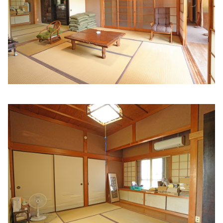
住所:
和歌山県和歌山市北島４５３−１
マップで見る
なおや内科クリニック
住所:
和歌山県和歌山市美園町３丁目３４−３４ けやき
ONE201
マップで見る
増井内科
住所:
和歌山県和歌山市次郎丸６９−１
マップで見る
星野クリニック
住所:
和歌山県和歌山市友田町５丁目３２
マップで見る
たいようファミリークリニック
住所:
和歌山県和歌山市新中島１２５−１
マップで見る
木広町クリニック
住所:
和歌山県和歌山市木広町５丁目１−１２
マップで見る
さかぐち医院
住所:
和歌山県和歌山市宇治袋町１３
マップで見る
久村医院
住所:
和歌山県和歌山市東紺屋町８８−８８
マップで見る