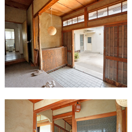
井口医院
住所:
和歌山県和歌山市満屋３０１
マップで見る
橘医院
住所:
和歌山県和歌山市黒田１１７
マップで見る
太田 医院 和歌山 東口
住所:
和歌山県和歌山市太田１丁目１３−１
マップで見る
太田医院
住所:
和歌山県和歌山市太田１丁目１３−１０ 太田ビル 2F
マップで見る
十一番丁てらしたクリニック
住所:
和歌山県和歌山市十一番丁１８
マップで見る
今福診療所
住所:
和歌山県和歌山市今福２丁目１−１６
マップで見る
古梅記念病院
住所:
和歌山県和歌山市友田町２丁目
マップで見る