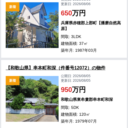
更新日:
2026/08/06
新着
650
万円
兵庫県赤穂郡上郡町【播磨自然高
原】
間取: 3LDK
建物面積: 37㎡
築年月: 1987年03月
【和歌山県】串本町和深（件番号12072）の物件
公開日:
2026/08/05
新着
更新日:
2026/08/05
950
万円
和歌山県東牟婁郡串本町和深
間取: 5DK
建物面積: 120㎡
築年月: 1979年07月