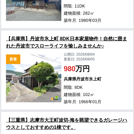
間取: 11DK
建物面積: 282㎡
築年月: 1980年03月
【兵庫県】丹波市氷上町 8DK日本家屋物件！自然に囲ま
れた丹波市でスローライフを愉しみませんか♪
公開日:
2026/08/04
新着
更新日:
2026/08/05
980
万円
兵庫県丹波市氷上町
間取: 8DK
建物面積: 102㎡
築年月: 1966年01月
【三重県】志摩市大王町波切-海を眺望できるガレージハ
ウスとしておすすめの1棟です。