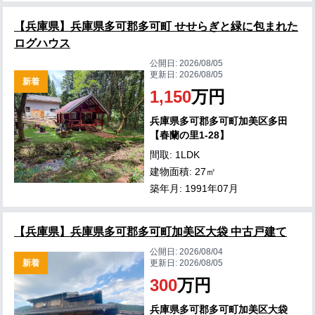
【兵庫県】兵庫県多可郡多可町 せせらぎと緑に包まれた
ログハウス
公開日:
2026/08/05
更新日:
2026/08/05
新着
1,150
万円
兵庫県多可郡多可町加美区多田
【春蘭の里1-28】
間取: 1LDK
建物面積: 27㎡
築年月: 1991年07月
【兵庫県】兵庫県多可郡多可町加美区大袋 中古戸建て
公開日:
2026/08/04
新着
更新日:
2026/08/05
300
万円
兵庫県多可郡多可町加美区大袋