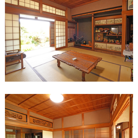
ありた内科・循環器内科クリニック
住所:
和歌山県和歌山市梶取 1番26
マップで見る
坂本内科
住所:
和歌山県和歌山市今福４丁目１−９
マップで見る
西川内科診療所
住所:
和歌山県和歌山市匠町２９ 小山ビル
マップで見る
本多内科クリニック
住所:
和歌山県和歌山市東長町６丁目33番地
マップで見る
みつばクリニック
住所:
和歌山県和歌山市広道３８
マップで見る
北山クリニック
住所:
和歌山県和歌山市次郎丸７８−３
マップで見る
横山内科
住所:
和歌山県和歌山市宇須１丁目５−５号１５番
マップで
見る
いしぐちクリニック