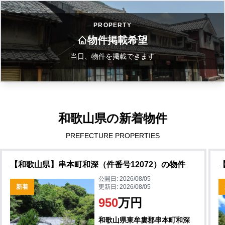
PROPERTY
物件掲載希望
当日、物件を掲載できます
和歌山県の新着物件
PREFECTURE PROPERTIES
【和歌山県】串本町和深（件番号12072）の物件
公開日:
2026/08/05
新着
更新日:
2026/08/05
950
万円
和歌山県東牟婁郡串本町和深