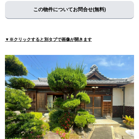
和歌山労災病院
住所:
和歌山県和歌山市木ノ本９３番１
マップで見る
この物件についてお問合せ(無料)
稲田病院
住所:
和歌山県和歌山市和田１１７５ 稲祥会 稲田病院
マッ
プで見る
▼※クリックすると別タブで画像が開きます
児玉病院
住所:
和歌山県和歌山市友田町４丁目130番地 アトラスタワ
ー和歌山
マップで見る
医療法人 西村会 向陽病院
住所:
和歌山県和歌山市津秦４０
マップで見る
須佐病院
住所:
和歌山県和歌山市吹屋町４丁目３０
マップで見る
飯沼内科医院
住所:
和歌山県和歌山市１２９７
マップで見る
奥本医院
住所:
和歌山県和歌山市福島５６１
マップで見る
堀口記念病院