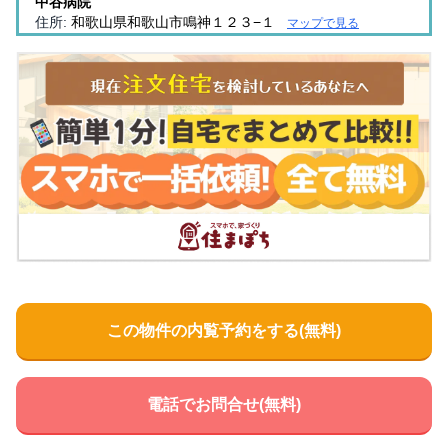
中谷病院
住所:
和歌山県和歌山市鳴神１２３−１
マップで見る
和歌浦中央病院
住所:
和歌山県和歌山市塩屋６丁目２−７０
マップで見る
医療法人 青松会 河西田村病院
住所:
和歌山県和歌山市島橋東ノ丁１−１１
マップで見る
有井医院
住所:
和歌山県和歌山市湊２丁目７−８ 有井医院
マップで見
る
医療法人 良友会 西和歌山病院
住所:
和歌山県和歌山市土入１７６
マップで見る
神谷医院
この物件の内覧予約をする(無料)
住所:
和歌山県和歌山市堀止西２丁目２−１４ 神谷医院
マッ
プで見る
嶋病院
電話でお問合せ(無料)
住所:
和歌山県和歌山市西仲間町１丁目３０
マップで見る