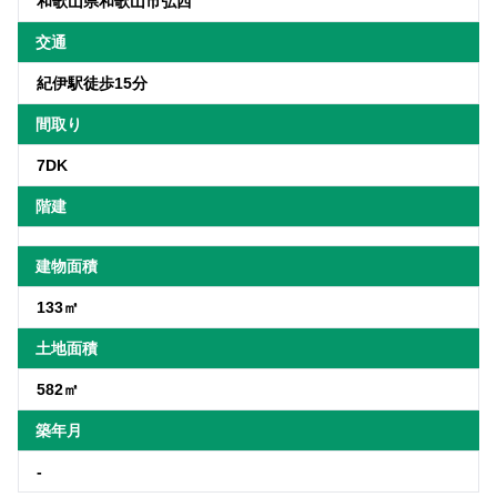
和歌山県和歌山市弘西
交通
紀伊駅徒歩15分
間取り
7DK
階建
建物面積
133㎡
土地面積
582㎡
築年月
-