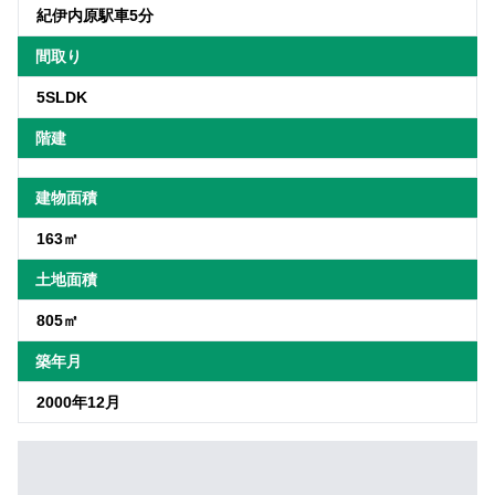
紀伊内原駅車5分
間取り
5SLDK
階建
建物面積
163㎡
土地面積
805㎡
築年月
2000年12月