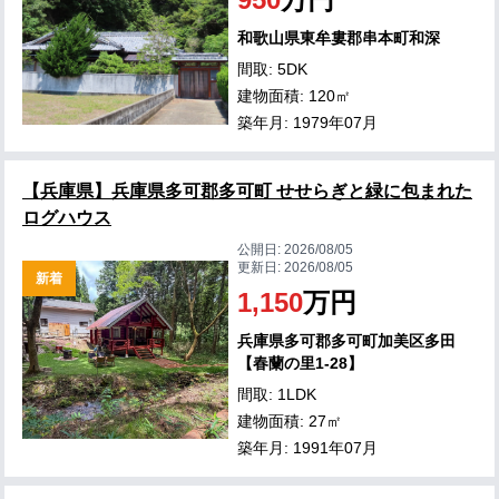
和歌山県東牟婁郡串本町和深
間取: 5DK
建物面積: 120㎡
築年月: 1979年07月
【兵庫県】兵庫県多可郡多可町 せせらぎと緑に包まれた
ログハウス
公開日:
2026/08/05
更新日:
2026/08/05
新着
1,150
万円
兵庫県多可郡多可町加美区多田
【春蘭の里1-28】
間取: 1LDK
建物面積: 27㎡
築年月: 1991年07月