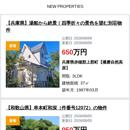
NEW PROPERTIES
【兵庫県】湯船から絶景！四季折々の景色を望む別荘物
件
公開日:
2026/08/06
更新日:
2026/08/06
新着
650
万円
兵庫県赤穂郡上郡町【播磨自然高
原】
間取: 3LDK
建物面積: 37㎡
築年月: 1987年03月
【和歌山県】串本町和深（件番号12072）の物件
公開日:
2026/08/05
新着
更新日:
2026/08/05
950
万円