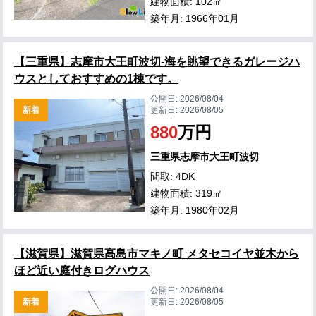
建物面積: 102㎡
築年月: 1966年01月
【三重県】志摩市大王町波切-海を眺望できるガレージハ
ウスとしておすすめの1棟です。
公開日:
2026/08/04
新着
更新日:
2026/08/05
880
万円
三重県志摩市大王町波切
間取: 4DK
建物面積: 319㎡
築年月: 1980年02月
【滋賀県】滋賀県高島市マキノ町 メタセコイヤ並木から
ほど近い庭付きログハウス
公開日:
2026/08/04
新着
更新日:
2026/08/05