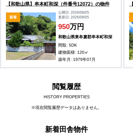
【和歌山県】串本町和深（件番号12072）の物件
公開日:
2026/08/05
新着
更新日:
2026/08/05
950
万円
和歌山県東牟婁郡串本町和深
間取: 5DK
建物面積: 120㎡
築年月: 1979年07月
閲覧履歴
HISTORY PROPERTIES
※現在閲覧履歴データはありません。
新着田舎物件