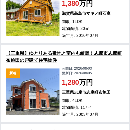
1,380
万円
滋賀県高島市マキノ町石庭
間取: 1LDK
建物面積: 30㎡
築年月: 2010年07月
【三重県】ゆとりある敷地と室内も綺麗！志摩市志摩町
布施田の戸建て住宅物件
公開日:
2026/08/03
新着
更新日:
2026/08/05
1,280
万円
三重県志摩市志摩町布施田
間取: 4LDK
建物面積: 117㎡
築年月: 2003年07月