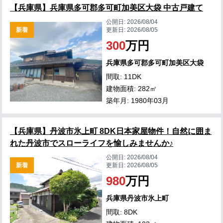
【兵庫県】兵庫県多可郡多可町加美区大袋 中古戸建て
公開日:
2026/08/04
新着
更新日:
2026/08/05
300
万円
兵庫県多可郡多可町加美区大袋
間取: 11DK
建物面積: 282㎡
築年月: 1980年03月
【兵庫県】丹波市氷上町 8DK日本家屋物件！自然に囲ま
れた丹波市でスローライフを愉しみませんか♪
公開日:
2026/08/04
新着
更新日:
2026/08/05
980
万円
兵庫県丹波市氷上町
間取: 8DK