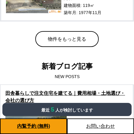
建物面積: 119㎡
築年月: 1977年11月
物件をもっと見る
新着ブログ記事
NEW POSTS
田舎暮らしで注文住宅を建てる｜費用相場・土地選び・
会社の選び方
5
公開日:
2026/06/05
最近
人が検討しています
更新日:
2026/06/24
「田舎でのびのびと、自分た
内覧予約 (無料)
お問い合わせ
ちの理想の家を建てたい」
——そう考えたとき、選択肢