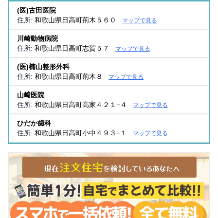
(医)古田医院
住所:
和歌山県日高町荊木５６０
マップで見る
川崎動物病院
住所:
和歌山県日高町志賀５７
マップで見る
(医)楠山整形外科
住所:
和歌山県日高町荊木８
マップで見る
山﨑医院
住所:
和歌山県日高町高家４２１−４
マップで見る
ひだか歯科
住所:
和歌山県日高町小中４９３−１
マップで見る