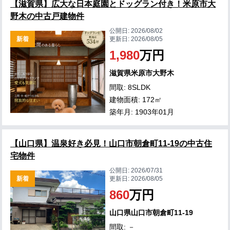
【滋賀県】広大な日本庭園とドッグラン付き！米原市大
野木の中古戸建物件
公開日:
2026/08/02
新着
更新日:
2026/08/05
1,980
万円
滋賀県米原市大野木
間取: 8SLDK
建物面積: 172㎡
築年月: 1903年01月
【山口県】温泉好き必見！山口市朝倉町11-19の中古住
宅物件
公開日:
2026/07/31
新着
更新日:
2026/08/05
860
万円
山口県山口市朝倉町11-19
間取: －